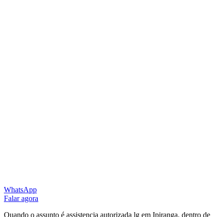
WhatsApp
Falar agora
Quando o assunto é assistencia autorizada lg em Ipiranga, dentro de