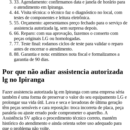
3
3. Agendamento: confirmamos data e janela de horário para
o atendimento em Ipiranga.
4
4. Visita técnica: o técnico faz o diagnóstico no local, com
testes de componentes e leitura eletrônica.
5
5. Orçamento: apresentamos preço fechado para o serviço de
assistencia autorizada lg, sem surpresa depois.
6
6. Reparo: com sua aprovação, fazemos o conserto com
peças originais LG ou homologadas.
7
7. Teste final: rodamos ciclos de teste para validar o reparo
antes de encerrar o atendimento.
8
8. Garantia e nota: emitimos nota fiscal e formalizamos a
garantia de 90 dias.
Por que não adiar
assistencia autorizada
lg
no Ipiranga
Fazer assistencia autorizada lg em Ipiranga com uma empresa séria
também é uma forma de preservar o valor do seu equipamento LG e
prolongar sua vida útil. Lava e seca e lavadoras de última geração
têm peças sensíveis e cara reposição: troca incorreta de placa, peça
paralela ou ajuste errado pode comprometer o aparelho. A
Assistência SV aplica o procedimento técnico correto, mantém
histórico do atendimento e ainda orienta sobre uso adequado para
que o problema não volte.