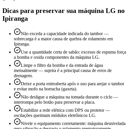
Dicas para preservar sua máquina
LG
no
Ipiranga
Não exceda a capacidade indicada do tambor —
sobrecarga é a maior causa de quebra de rolamento em
Ipiranga.
Use a quantidade certa de sabão: excesso de espuma força
a bomba e oxida componentes da máquina LG.
Limpe o filtro da bomba e da entrada de água
mensalmente — sujeira é a principal causa de erros de
drenagem.
Deixe a porta entreaberta após o uso para arejar o tambor
e evitar mofo na borracha (gaxeta).
Não desligue a máquina na tomada durante o ciclo —
interrompa pelo botão para preservar a placa.
Estabilize a rede elétrica com DPS ou protetor —
oscilações queimam módulos eletrônicos LG.
Nivele o equipamento corretamente: máquina desnivelada
gera vibração e desgasta o rolamento prematuramente.