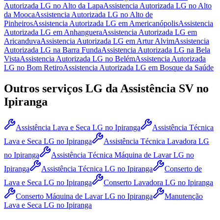
Autorizada LG
no Alto da Lapa
Assistencia Autorizada LG
no Alto
da Mooca
Assistencia Autorizada LG
no Alto de
Pinheiros
Assistencia Autorizada LG
em Americanópolis
Assistencia
Autorizada LG
em Anhanguera
Assistencia Autorizada LG
em
Aricanduva
Assistencia Autorizada LG
em Artur Alvim
Assistencia
Autorizada LG
na Barra Funda
Assistencia Autorizada LG
na Bela
Vista
Assistencia Autorizada LG
no Belém
Assistencia Autorizada
LG
no Bom Retiro
Assistencia Autorizada LG
em Bosque da Saúde
Outros serviços
LG
da Assistência SV
no
Ipiranga
Assistência Lava e Seca LG
no Ipiranga
Assistência Técnica
Lava e Seca LG
no Ipiranga
Assistência Técnica Lavadora LG
no Ipiranga
Assistência Técnica Máquina de Lavar LG
no
Ipiranga
Assistência Técnica LG
no Ipiranga
Conserto de
Lava e Seca LG
no Ipiranga
Conserto Lavadora LG
no Ipiranga
Conserto Máquina de Lavar LG
no Ipiranga
Manutenção
Lava e Seca LG
no Ipiranga