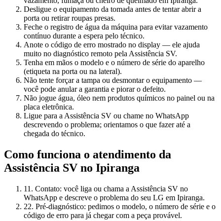
vazamento, fumaça ou cheiro de queimado em Ipiranga.
Desligue o equipamento da tomada antes de tentar abrir a
porta ou retirar roupas presas.
Feche o registro de água da máquina para evitar vazamento
contínuo durante a espera pelo técnico.
Anote o código de erro mostrado no display — ele ajuda
muito no diagnóstico remoto pela Assistência SV.
Tenha em mãos o modelo e o número de série do aparelho
(etiqueta na porta ou na lateral).
Não tente forçar a tampa ou desmontar o equipamento —
você pode anular a garantia e piorar o defeito.
Não jogue água, óleo nem produtos químicos no painel ou na
placa eletrônica.
Ligue para a Assistência SV ou chame no WhatsApp
descrevendo o problema; orientamos o que fazer até a
chegada do técnico.
Como funciona o atendimento da
Assistência SV
no Ipiranga
1
1. Contato: você liga ou chama a Assistência SV no
WhatsApp e descreve o problema do seu LG em Ipiranga.
2
2. Pré-diagnóstico: pedimos o modelo, o número de série e o
código de erro para já chegar com a peça provável.