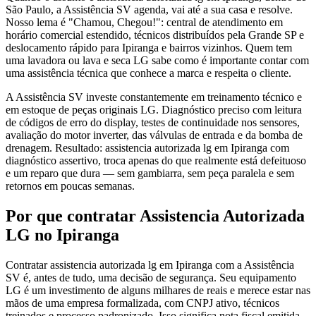
São Paulo, a Assistência SV agenda, vai até a sua casa e resolve.
Nosso lema é "Chamou, Chegou!": central de atendimento em
horário comercial estendido, técnicos distribuídos pela Grande SP e
deslocamento rápido para Ipiranga e bairros vizinhos. Quem tem
uma lavadora ou lava e seca LG sabe como é importante contar com
uma assistência técnica que conhece a marca e respeita o cliente.
A Assistência SV investe constantemente em treinamento técnico e
em estoque de peças originais LG. Diagnóstico preciso com leitura
de códigos de erro do display, testes de continuidade nos sensores,
avaliação do motor inverter, das válvulas de entrada e da bomba de
drenagem. Resultado: assistencia autorizada lg em Ipiranga com
diagnóstico assertivo, troca apenas do que realmente está defeituoso
e um reparo que dura — sem gambiarra, sem peça paralela e sem
retornos em poucas semanas.
Por que contratar
Assistencia Autorizada
LG
no Ipiranga
Contratar assistencia autorizada lg em Ipiranga com a Assistência
SV é, antes de tudo, uma decisão de segurança. Seu equipamento
LG é um investimento de alguns milhares de reais e merece estar nas
mãos de uma empresa formalizada, com CNPJ ativo, técnicos
treinados e processo padronizado. Isso significa nota fiscal emitida,