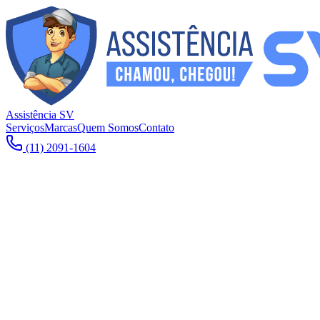
Assistência SV
Serviços
Marcas
Quem Somos
Contato
(11) 2091-1604