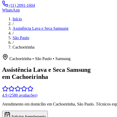
(11) 2091-1604
WhatsApp
Início
/
Assistência Lava e Seca Samsung
/
São Paulo
/
Cachoeirinha
Cachoeirinha
•
São Paulo
•
Samsung
Assistência Lava e Seca Samsung
em Cachoeirinha
4.9
(
2580
avaliações)
Atendimento em domicílio
em Cachoeirinha
,
São Paulo
. Técnicos es
Solicitar Agendamento