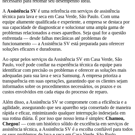
necessário para retomar seu desempenho ideal.
A
Assistência SV
é uma referência em serviços de assistência
técnica para lava e seca
em Casa Verde, São Paulo
. Com uma
equipe altamente qualificada e experiente, a empresa se destaca por
sua capacidade de diagnosticar e solucionar uma ampla gama de
problemas relacionados a esses aparelhos. Seja qual for a questão
enfrentada — desde falhas mecânicas até problemas de
funcionamento — a Assistência SV está preparada para oferecer
soluções eficazes e duradouras.
Ao optar pelos serviços da Assistência SV
em Casa Verde, São
Paulo
, você pode confiar na experiência técnica da equipe para
identificar com precisão os problemas e oferecer as soluções mais
adequadas para sua lava e seca
Samsung
. A empresa prioriza a
transparência em suas operações, garantindo que os clientes sejam
informados sobre os procedimentos necessários, os prazos e os
custos envolvidos em cada etapa do processo de reparo.
Além disso, a Assistência SV se compromete com a eficiência e a
agilidade, assegurando que seu aparelho seja consertado de maneira
rápida e eficaz, minimizando qualquer interrupção indesejada em
sua rotina diária. É por isso que nosso lema é simples:
Chamou,
Chegou!
— com um histórico sólido de excelência em serviços de
assistência técnica, a Assistência SV é a escolha confiável para todos
os seus problemas de lava e seca
em Casa Verde, São Paulo
.