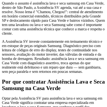
Quando o assunto é assistência lava e seca samsung em Casa Verde,
dentro de São Paulo, a Assistência SV agenda, vai até a sua casa e
resolve. Nosso lema é "Chamou, Chegou!": central de atendimento
em horário comercial estendido, técnicos distribuídos pela Grande
SP e deslocamento rápido para Casa Verde e bairros vizinhos. Quem
tem uma lavadora ou lava e seca Samsung sabe como é importante
contar com uma assistência técnica que conhece a marca e respeita o
cliente.
A Assistência SV investe constantemente em treinamento técnico e
em estoque de peças originais Samsung. Diagnóstico preciso com
leitura de códigos de erro do display, testes de continuidade nos
sensores, avaliação do motor inverter, das válvulas de entrada e da
bomba de drenagem. Resultado: assistência lava e seca samsung em
Casa Verde com diagnóstico assertivo, troca apenas do que
realmente está defeituoso e um reparo que dura — sem gambiarra,
sem peça paralela e sem retornos em poucas semanas.
Por que contratar
Assistência Lava e Seca
Samsung
na Casa Verde
Optar pela Assistência SV para assistência lava e seca samsung em
Casa Verde significa contratar uma empresa especializada em
lavadoras e lava e seca Samsung, que conhece o perfil dos