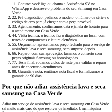
1
1. Contato: você liga ou chama a Assistência SV no
WhatsApp e descreve o problema do seu Samsung em Casa
Verde.
2
2. Pré-diagnóstico: pedimos o modelo, o número de série e o
código de erro para já chegar com a peça provável.
3
3. Agendamento: confirmamos data e janela de horário para
o atendimento em Casa Verde.
4
4. Visita técnica: o técnico faz o diagnóstico no local, com
testes de componentes e leitura eletrônica.
5
5. Orçamento: apresentamos preço fechado para o serviço de
assistência lava e seca samsung, sem surpresa depois.
6
6. Reparo: com sua aprovação, fazemos o conserto com
peças originais Samsung ou homologadas.
7
7. Teste final: rodamos ciclos de teste para validar o reparo
antes de encerrar o atendimento.
8
8. Garantia e nota: emitimos nota fiscal e formalizamos a
garantia de 90 dias.
Por que não adiar
assistência lava e seca
samsung
na Casa Verde
Adiar um serviço de assistência lava e seca samsung em Casa Verde
sai muito mais caro do que resolver de imediato. Uma máquina