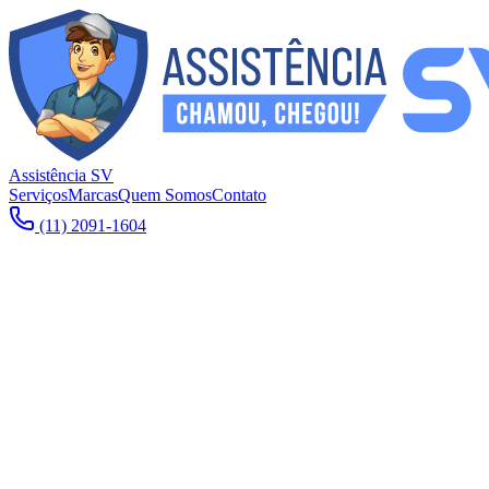
Assistência SV
Serviços
Marcas
Quem Somos
Contato
(11) 2091-1604