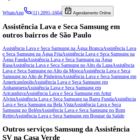
WhatsApp
(11) 2091-1604
Agendamento Online
Assistência Lava e Seca Samsung
em
outros bairros
de São Paulo
Assistência Lava e Seca Samsung
na Água Branca
Assistência Lava
e Seca Samsung
na Água Fria
Assistência Lava e Seca Samsung
na
Água Funda
Assistência Lava e Seca Samsung
na Água
Rasa
Assistência Lava e Seca Samsung
no Alto da Lapa
Assistência
Lava e Seca Samsung
no Alto da Mooca
Assistência Lava e Seca
Samsung
no Alto de Pinheiros
Assistência Lava e Seca Samsung
em
Americanópolis
Assistência Lava e Seca Samsung
em
Anhanguera
Assistência Lava e Seca Samsung
em
Aricanduva
Assistência Lava e Seca Samsung
em Artur
Alvim
Assistência Lava e Seca Samsung
na Barra Funda
Assistência
Lava e Seca Samsung
na Bela Vista
Assistência Lava e Seca
Samsung
no Belém
Assistência Lava e Seca Samsung
no Bom
Retiro
Assistência Lava e Seca Samsung
em Bosque da Saúde
Outros serviços
Samsung
da Assistência
SV
na Casa Verde