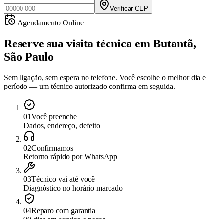
Verificar CEP
Agendamento Online
Reserve sua visita técnica
em
Butantã,
São Paulo
Sem ligação, sem espera no telefone. Você escolhe o melhor dia e
período — um técnico autorizado confirma em seguida.
0
1
Você preenche
Dados, endereço, defeito
0
2
Confirmamos
Retorno rápido por WhatsApp
0
3
Técnico vai até você
Diagnóstico no horário marcado
0
4
Reparo com garantia