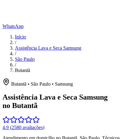
WhatsApp
Início
/
Assistência Lava e Seca Samsung
/
São Paulo
/
Butantã
Butantã
•
São Paulo
•
Samsung
Assistência Lava e Seca Samsung
no Butantã
4.9
(
2580
avaliações)
Atendimento em domicílio
no Butantã
,
São Paulo
. Técnicos