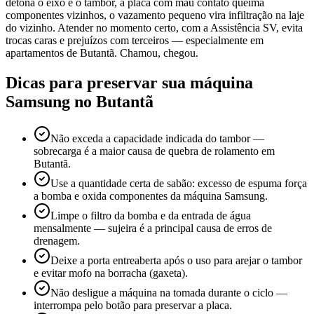
detona o eixo e o tambor, a placa com mau contato queima
componentes vizinhos, o vazamento pequeno vira infiltração na laje
do vizinho. Atender no momento certo, com a Assistência SV, evita
trocas caras e prejuízos com terceiros — especialmente em
apartamentos de Butantã. Chamou, chegou.
Dicas para preservar sua máquina
Samsung
no Butantã
Não exceda a capacidade indicada do tambor —
sobrecarga é a maior causa de quebra de rolamento em
Butantã.
Use a quantidade certa de sabão: excesso de espuma força
a bomba e oxida componentes da máquina Samsung.
Limpe o filtro da bomba e da entrada de água
mensalmente — sujeira é a principal causa de erros de
drenagem.
Deixe a porta entreaberta após o uso para arejar o tambor
e evitar mofo na borracha (gaxeta).
Não desligue a máquina na tomada durante o ciclo —
interrompa pelo botão para preservar a placa.