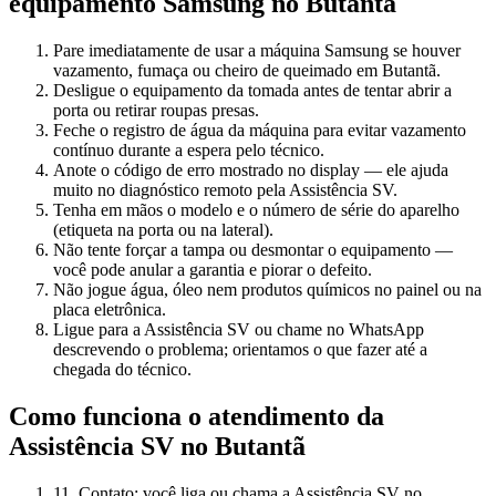
equipamento
Samsung
no Butantã
Pare imediatamente de usar a máquina Samsung se houver
vazamento, fumaça ou cheiro de queimado em Butantã.
Desligue o equipamento da tomada antes de tentar abrir a
porta ou retirar roupas presas.
Feche o registro de água da máquina para evitar vazamento
contínuo durante a espera pelo técnico.
Anote o código de erro mostrado no display — ele ajuda
muito no diagnóstico remoto pela Assistência SV.
Tenha em mãos o modelo e o número de série do aparelho
(etiqueta na porta ou na lateral).
Não tente forçar a tampa ou desmontar o equipamento —
você pode anular a garantia e piorar o defeito.
Não jogue água, óleo nem produtos químicos no painel ou na
placa eletrônica.
Ligue para a Assistência SV ou chame no WhatsApp
descrevendo o problema; orientamos o que fazer até a
chegada do técnico.
Como funciona o atendimento da
Assistência SV
no Butantã
1
1. Contato: você liga ou chama a Assistência SV no