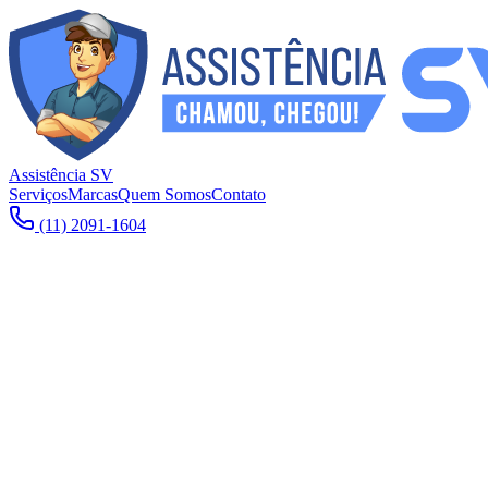
Assistência SV
Serviços
Marcas
Quem Somos
Contato
(11) 2091-1604