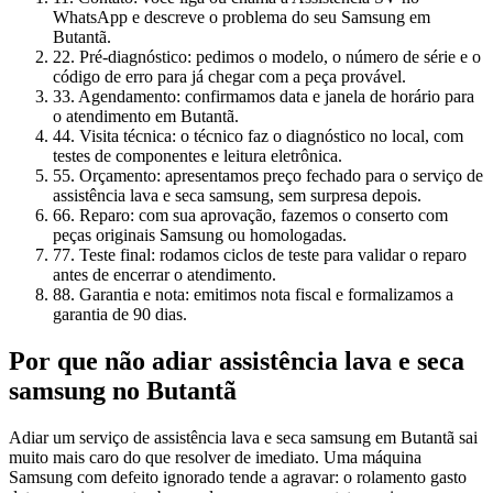
WhatsApp e descreve o problema do seu Samsung em
Butantã.
2
2. Pré-diagnóstico: pedimos o modelo, o número de série e o
código de erro para já chegar com a peça provável.
3
3. Agendamento: confirmamos data e janela de horário para
o atendimento em Butantã.
4
4. Visita técnica: o técnico faz o diagnóstico no local, com
testes de componentes e leitura eletrônica.
5
5. Orçamento: apresentamos preço fechado para o serviço de
assistência lava e seca samsung, sem surpresa depois.
6
6. Reparo: com sua aprovação, fazemos o conserto com
peças originais Samsung ou homologadas.
7
7. Teste final: rodamos ciclos de teste para validar o reparo
antes de encerrar o atendimento.
8
8. Garantia e nota: emitimos nota fiscal e formalizamos a
garantia de 90 dias.
Por que não adiar
assistência lava e seca
samsung
no Butantã
Adiar um serviço de assistência lava e seca samsung em Butantã sai
muito mais caro do que resolver de imediato. Uma máquina
Samsung com defeito ignorado tende a agravar: o rolamento gasto