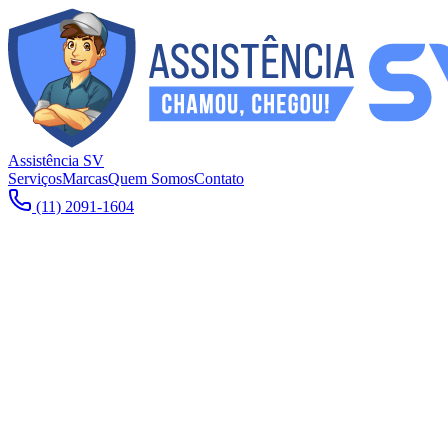
Assistência SV
Serviços
Marcas
Quem Somos
Contato
(11) 2091-1604