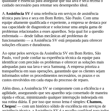
qualidade é essencial para assegurar que sua lava e seca receba o
cuidado necessário para retomar seu desempenho ideal.
A
Assistência SV
é uma referência em serviços de assistência
técnica para lava e seca
em Bom Retiro, São Paulo
. Com uma
equipe altamente qualificada e experiente, a empresa se destaca por
sua capacidade de diagnosticar e solucionar uma ampla gama de
problemas relacionados a esses aparelhos. Seja qual for a questão
enfrentada — desde falhas mecânicas até problemas de
funcionamento — a Assistência SV está preparada para oferecer
soluções eficazes e duradouras.
Ao optar pelos serviços da Assistência SV
em Bom Retiro, São
Paulo
, você pode confiar na experiência técnica da equipe para
identificar com precisão os problemas e oferecer as soluções mais
adequadas para sua lava e seca
Samsung
. A empresa prioriza a
transparência em suas operações, garantindo que os clientes sejam
informados sobre os procedimentos necessários, os prazos e os
custos envolvidos em cada etapa do processo de reparo.
Além disso, a Assistência SV se compromete com a eficiência e a
agilidade, assegurando que seu aparelho seja consertado de maneira
rápida e eficaz, minimizando qualquer interrupção indesejada em
sua rotina diária. É por isso que nosso lema é simples:
Chamou,
Chegou!
— com um histórico sólido de excelência em serviços de
assistência técnica, a Assistência SV é a escolha confiável para todos