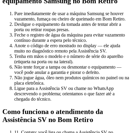
equipamento
Samsung
no Bom Retiro
Pare imediatamente de usar a máquina Samsung se houver
vazamento, fumaça ou cheiro de queimado em Bom Retiro.
Desligue o equipamento da tomada antes de tentar abrir a
porta ou retirar roupas presas.
Feche o registro de água da máquina para evitar vazamento
contínuo durante a espera pelo técnico.
Anote o código de erro mostrado no display — ele ajuda
muito no diagnóstico remoto pela Assistência SV.
Tenha em mãos o modelo e o número de série do aparelho
(etiqueta na porta ou na lateral).
Não tente forçar a tampa ou desmontar o equipamento —
você pode anular a garantia e piorar o defeito.
Não jogue água, óleo nem produtos químicos no painel ou na
placa eletrônica.
Ligue para a Assistência SV ou chame no WhatsApp
descrevendo o problema; orientamos o que fazer até a
chegada do técnico.
Como funciona o atendimento da
Assistência SV
no Bom Retiro
1
1. Contato: você liga ou chama a Assistência SV no