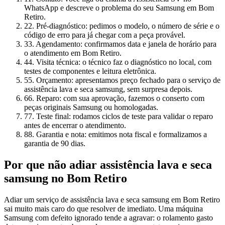
WhatsApp e descreve o problema do seu Samsung em Bom
Retiro.
2
2. Pré-diagnóstico: pedimos o modelo, o número de série e o
código de erro para já chegar com a peça provável.
3
3. Agendamento: confirmamos data e janela de horário para
o atendimento em Bom Retiro.
4
4. Visita técnica: o técnico faz o diagnóstico no local, com
testes de componentes e leitura eletrônica.
5
5. Orçamento: apresentamos preço fechado para o serviço de
assistência lava e seca samsung, sem surpresa depois.
6
6. Reparo: com sua aprovação, fazemos o conserto com
peças originais Samsung ou homologadas.
7
7. Teste final: rodamos ciclos de teste para validar o reparo
antes de encerrar o atendimento.
8
8. Garantia e nota: emitimos nota fiscal e formalizamos a
garantia de 90 dias.
Por que não adiar
assistência lava e seca
samsung
no Bom Retiro
Adiar um serviço de assistência lava e seca samsung em Bom Retiro
sai muito mais caro do que resolver de imediato. Uma máquina
Samsung com defeito ignorado tende a agravar: o rolamento gasto