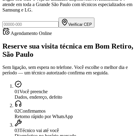
atende em toda a Grande São Paulo com técnicos especializados em
Samsung e LG.
Verificar CEP
Agendamento Online
Reserve sua visita técnica
em
Bom Retiro,
São Paulo
Sem ligação, sem espera no telefone. Você escolhe o melhor dia e
período — um técnico autorizado confirma em seguida.
0
1
Você preenche
Dados, endereço, defeito
0
2
Confirmamos
Retorno rápido por WhatsApp
0
3
Técnico vai até você
Diagnóstico no horário marcado