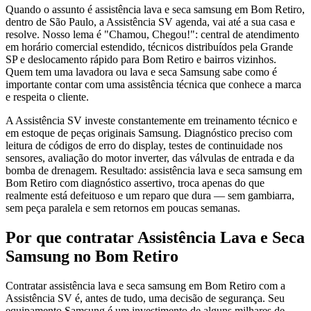
Quando o assunto é assistência lava e seca samsung em Bom Retiro,
dentro de São Paulo, a Assistência SV agenda, vai até a sua casa e
resolve. Nosso lema é "Chamou, Chegou!": central de atendimento
em horário comercial estendido, técnicos distribuídos pela Grande
SP e deslocamento rápido para Bom Retiro e bairros vizinhos.
Quem tem uma lavadora ou lava e seca Samsung sabe como é
importante contar com uma assistência técnica que conhece a marca
e respeita o cliente.
A Assistência SV investe constantemente em treinamento técnico e
em estoque de peças originais Samsung. Diagnóstico preciso com
leitura de códigos de erro do display, testes de continuidade nos
sensores, avaliação do motor inverter, das válvulas de entrada e da
bomba de drenagem. Resultado: assistência lava e seca samsung em
Bom Retiro com diagnóstico assertivo, troca apenas do que
realmente está defeituoso e um reparo que dura — sem gambiarra,
sem peça paralela e sem retornos em poucas semanas.
Por que contratar
Assistência Lava e Seca
Samsung
no Bom Retiro
Contratar assistência lava e seca samsung em Bom Retiro com a
Assistência SV é, antes de tudo, uma decisão de segurança. Seu
equipamento Samsung é um investimento de alguns milhares de