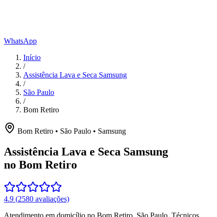
WhatsApp
Início
/
Assistência Lava e Seca Samsung
/
São Paulo
/
Bom Retiro
Bom Retiro
•
São Paulo
•
Samsung
Assistência Lava e Seca Samsung
no Bom Retiro
4.9
(
2580
avaliações)
Atendimento em domicílio
no Bom Retiro
,
São Paulo
. Técnicos