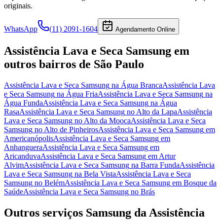
originais.
WhatsApp
(11) 2091-1604
Agendamento Online
Assistência Lava e Seca Samsung
em
outros bairros
de São Paulo
Assistência Lava e Seca Samsung
na Água Branca
Assistência Lava
e Seca Samsung
na Água Fria
Assistência Lava e Seca Samsung
na
Água Funda
Assistência Lava e Seca Samsung
na Água
Rasa
Assistência Lava e Seca Samsung
no Alto da Lapa
Assistência
Lava e Seca Samsung
no Alto da Mooca
Assistência Lava e Seca
Samsung
no Alto de Pinheiros
Assistência Lava e Seca Samsung
em
Americanópolis
Assistência Lava e Seca Samsung
em
Anhanguera
Assistência Lava e Seca Samsung
em
Aricanduva
Assistência Lava e Seca Samsung
em Artur
Alvim
Assistência Lava e Seca Samsung
na Barra Funda
Assistência
Lava e Seca Samsung
na Bela Vista
Assistência Lava e Seca
Samsung
no Belém
Assistência Lava e Seca Samsung
em Bosque da
Saúde
Assistência Lava e Seca Samsung
no Brás
Outros serviços
Samsung
da Assistência