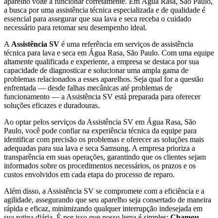
aparelho volte a funcionar corretamente.
Em Água Rasa, São Paulo
,
a busca por uma assistência técnica especializada e de qualidade é
essencial para assegurar que sua lava e seca receba o cuidado
necessário para retomar seu desempenho ideal.
A
Assistência SV
é uma referência em serviços de assistência
técnica para lava e seca
em Água Rasa, São Paulo
. Com uma equipe
altamente qualificada e experiente, a empresa se destaca por sua
capacidade de diagnosticar e solucionar uma ampla gama de
problemas relacionados a esses aparelhos. Seja qual for a questão
enfrentada — desde falhas mecânicas até problemas de
funcionamento — a Assistência SV está preparada para oferecer
soluções eficazes e duradouras.
Ao optar pelos serviços da Assistência SV
em Água Rasa, São
Paulo
, você pode confiar na experiência técnica da equipe para
identificar com precisão os problemas e oferecer as soluções mais
adequadas para sua lava e seca
Samsung
. A empresa prioriza a
transparência em suas operações, garantindo que os clientes sejam
informados sobre os procedimentos necessários, os prazos e os
custos envolvidos em cada etapa do processo de reparo.
Além disso, a Assistência SV se compromete com a eficiência e a
agilidade, assegurando que seu aparelho seja consertado de maneira
rápida e eficaz, minimizando qualquer interrupção indesejada em
sua rotina diária. É por isso que nosso lema é simples:
Chamou,