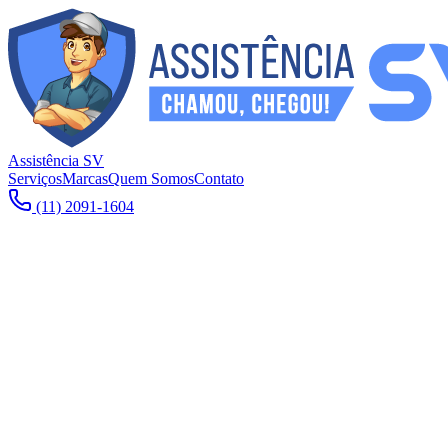
Assistência SV
Serviços
Marcas
Quem Somos
Contato
(11) 2091-1604