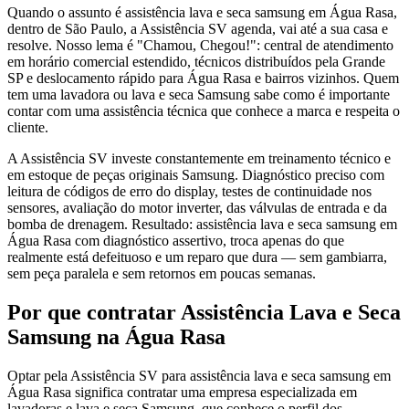
Quando o assunto é assistência lava e seca samsung em Água Rasa,
dentro de São Paulo, a Assistência SV agenda, vai até a sua casa e
resolve. Nosso lema é "Chamou, Chegou!": central de atendimento
em horário comercial estendido, técnicos distribuídos pela Grande
SP e deslocamento rápido para Água Rasa e bairros vizinhos. Quem
tem uma lavadora ou lava e seca Samsung sabe como é importante
contar com uma assistência técnica que conhece a marca e respeita o
cliente.
A Assistência SV investe constantemente em treinamento técnico e
em estoque de peças originais Samsung. Diagnóstico preciso com
leitura de códigos de erro do display, testes de continuidade nos
sensores, avaliação do motor inverter, das válvulas de entrada e da
bomba de drenagem. Resultado: assistência lava e seca samsung em
Água Rasa com diagnóstico assertivo, troca apenas do que
realmente está defeituoso e um reparo que dura — sem gambiarra,
sem peça paralela e sem retornos em poucas semanas.
Por que contratar
Assistência Lava e Seca
Samsung
na Água Rasa
Optar pela Assistência SV para assistência lava e seca samsung em
Água Rasa significa contratar uma empresa especializada em
lavadoras e lava e seca Samsung, que conhece o perfil dos