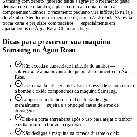
Samsung com defeito ignorado tende a agravar: o rolamento gasto
detona o eixo e o tambor, a placa com mau contato queima
componentes vizinhos, o vazamento pequeno vira infiltração na laje
do vizinho. Atender no momento certo, com a Assistência SV, evita
trocas caras e prejuízos com terceiros — especialmente em
apartamentos de Água Rasa. Chamou, chegou.
Dicas para preservar sua máquina
Samsung
na Água Rasa
Não exceda a capacidade indicada do tambor —
sobrecarga é a maior causa de quebra de rolamento em Água
Rasa.
Use a quantidade certa de sabão: excesso de espuma força
a bomba e oxida componentes da máquina Samsung.
Limpe o filtro da bomba e da entrada de água
mensalmente — sujeira é a principal causa de erros de
drenagem.
Deixe a porta entreaberta após o uso para arejar o tambor
e evitar mofo na borracha (gaxeta).
Não desligue a máquina na tomada durante o ciclo —