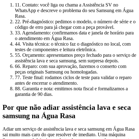
1
1. Contato: você liga ou chama a Assistência SV no
WhatsApp e descreve o problema do seu Samsung em Água
Rasa.
2
2. Pré-diagnóstico: pedimos o modelo, o número de série e o
código de erro para já chegar com a peça provável.
3
3. Agendamento: confirmamos data e janela de horário para
o atendimento em Água Rasa.
4
4. Visita técnica: o técnico faz o diagnóstico no local, com
testes de componentes e leitura eletrônica.
5
5. Orçamento: apresentamos preço fechado para o serviço de
assistência lava e seca samsung, sem surpresa depois.
6
6. Reparo: com sua aprovação, fazemos o conserto com
peças originais Samsung ou homologadas.
7
7. Teste final: rodamos ciclos de teste para validar o reparo
antes de encerrar o atendimento.
8
8. Garantia e nota: emitimos nota fiscal e formalizamos a
garantia de 90 dias.
Por que não adiar
assistência lava e seca
samsung
na Água Rasa
Adiar um serviço de assistência lava e seca samsung em Água Rasa
sai muito mais caro do que resolver de imediato. Uma máquina