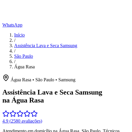
WhatsApp
Início
/
Assistência Lava e Seca Samsung
/
São Paulo
/
Água Rasa
Água Rasa
•
São Paulo
•
Samsung
Assistência Lava e Seca Samsung
na Água Rasa
4.9
(
2580
avaliações)
Atendimento em domicílio
na Água Rasa
,
São Paulo
. Técnicos