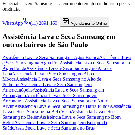
Especialistas em
Samsung
— atendimento em domicílio com peças
originais.
WhatsApp
(11) 2091-1604
Agendamento Online
Assistência Lava e Seca Samsung
em
outros bairros
de São Paulo
Assistência Lava e Seca Samsung
na Água Branca
Assistência Lava
e Seca Samsung
na Água Fria
Assistência Lava e Seca Samsung
na
Água Funda
Assistência Lava e Seca Samsung
no Alto da
Lapa
Assistência Lava e Seca Samsung
no Alto da
Mooca
Assistência Lava e Seca Samsung
no Alto de
Pinheiros
Assistência Lava e Seca Samsung
em
Americanópolis
Assistência Lava e Seca Samsung
em
Anhanguera
Assistência Lava e Seca Samsung
em
Aricanduva
Assistência Lava e Seca Samsung
em Artur
Alvim
Assistência Lava e Seca Samsung
na Barra Funda
Assistência
Lava e Seca Samsung
na Bela Vista
Assistência Lava e Seca
Samsung
no Belém
Assistência Lava e Seca Samsung
no Bom
Retiro
Assistência Lava e Seca Samsung
em Bosque da
Saúde
Assistência Lava e Seca Samsung
no Brás