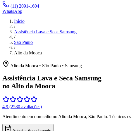
(11) 2091-1604
WhatsApp
Início
/
Assistência Lava e Seca Samsung
/
São Paulo
/
Alto da Mooca
Alto da Mooca
•
São Paulo
•
Samsung
Assistência Lava e Seca Samsung
no Alto da Mooca
4.9
(
2580
avaliações)
Atendimento em domicílio
no Alto da Mooca
,
São Paulo
. Técnicos e
Solicitar Agendamento