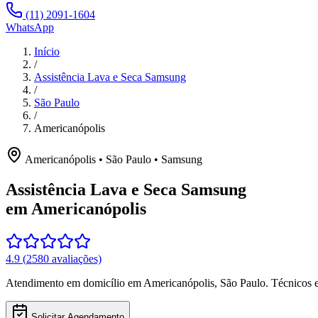
(11) 2091-1604
WhatsApp
Início
/
Assistência Lava e Seca Samsung
/
São Paulo
/
Americanópolis
Americanópolis
•
São Paulo
•
Samsung
Assistência Lava e Seca Samsung
em Americanópolis
4.9
(
2580
avaliações)
Atendimento em domicílio
em Americanópolis
,
São Paulo
. Técnicos 
Solicitar Agendamento