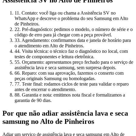
Assistência SV
no Alto de Pinheiros
1
1. Contato: você liga ou chama a Assistência SV no
WhatsApp e descreve o problema do seu Samsung em Alto
de Pinheiros.
2
2. Pré-diagnóstico: pedimos o modelo, o número de série e o
código de erro para já chegar com a peça provável.
3
3. Agendamento: confirmamos data e janela de horário para
o atendimento em Alto de Pinheiros.
4
4. Visita técnica: o técnico faz o diagnóstico no local, com
testes de componentes e leitura eletrônica.
5
5. Orçamento: apresentamos preço fechado para o serviço de
assistência lava e seca samsung, sem surpresa depois.
6
6. Reparo: com sua aprovação, fazemos o conserto com
peças originais Samsung ou homologadas.
7
7. Teste final: rodamos ciclos de teste para validar o reparo
antes de encerrar o atendimento.
8
8. Garantia e nota: emitimos nota fiscal e formalizamos a
garantia de 90 dias.
Por que não adiar
assistência lava e seca
samsung
no Alto de Pinheiros
Adiar um serviço de assistência lava e seca samsung em Alto de