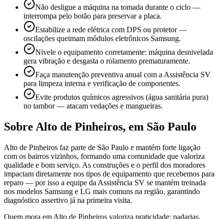
Não desligue a máquina na tomada durante o ciclo —
interrompa pelo botão para preservar a placa.
Estabilize a rede elétrica com DPS ou protetor —
oscilações queimam módulos eletrônicos Samsung.
Nivele o equipamento corretamente: máquina desnivelada
gera vibração e desgasta o rolamento prematuramente.
Faça manutenção preventiva anual com a Assistência SV
para limpeza interna e verificação de componentes.
Evite produtos químicos agressivos (água sanitária pura)
no tambor — atacam vedações e mangueiras.
Sobre
Alto de Pinheiros
,
em São Paulo
Alto de Pinheiros faz parte de São Paulo e mantém forte ligação
com os bairros vizinhos, formando uma comunidade que valoriza
qualidade e bom serviço. As construções e o perfil dos moradores
impactam diretamente nos tipos de equipamento que recebemos para
reparo — por isso a equipe da Assistência SV se mantém treinada
nos modelos Samsung e LG mais comuns na região, garantindo
diagnóstico assertivo já na primeira visita.
Quem mora em Alto de Pinheiros valoriza praticidade: padarias,