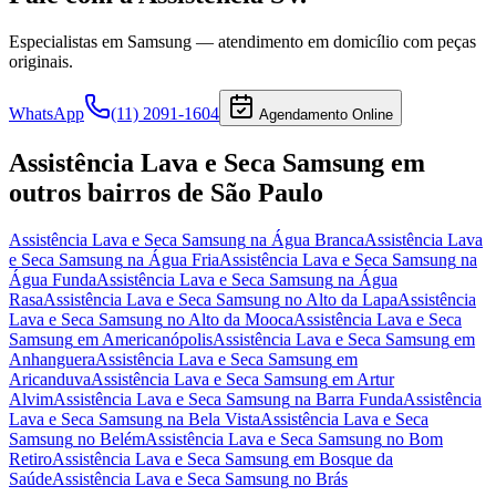
Especialistas em
Samsung
— atendimento em domicílio com peças
originais.
WhatsApp
(11) 2091-1604
Agendamento Online
Assistência Lava e Seca Samsung
em
outros bairros
de São Paulo
Assistência Lava e Seca Samsung
na Água Branca
Assistência Lava
e Seca Samsung
na Água Fria
Assistência Lava e Seca Samsung
na
Água Funda
Assistência Lava e Seca Samsung
na Água
Rasa
Assistência Lava e Seca Samsung
no Alto da Lapa
Assistência
Lava e Seca Samsung
no Alto da Mooca
Assistência Lava e Seca
Samsung
em Americanópolis
Assistência Lava e Seca Samsung
em
Anhanguera
Assistência Lava e Seca Samsung
em
Aricanduva
Assistência Lava e Seca Samsung
em Artur
Alvim
Assistência Lava e Seca Samsung
na Barra Funda
Assistência
Lava e Seca Samsung
na Bela Vista
Assistência Lava e Seca
Samsung
no Belém
Assistência Lava e Seca Samsung
no Bom
Retiro
Assistência Lava e Seca Samsung
em Bosque da
Saúde
Assistência Lava e Seca Samsung
no Brás