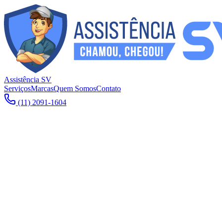
Assistência SV
Serviços
Marcas
Quem Somos
Contato
(11) 2091-1604