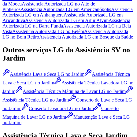
da Mooca
Assistencia Autorizada LG
no Alto de
Pinheiros
Assistencia Autorizada LG
em Americanópolis
Assistencia
Autorizada LG
em Anhanguera
Assistencia Autorizada LG
em
Aricanduva
Assistencia Autorizada LG
em Artur Alvim
Assistencia
Autorizada LG
na Barra Funda
Assistencia Autorizada LG
na Bela
Vista
Assistencia Autorizada LG
no Belém
Assistencia Autorizada
LG
no Bom Retiro
Assistencia Autorizada LG
em Bosque da Saúde
Outros serviços
LG
da Assistência SV
no
Jardim
Assistência Lava e Seca LG
no Jardim
Assistência Técnica
Lava e Seca LG
no Jardim
Assistência Técnica Lavadora LG
no
Jardim
Assistência Técnica Máquina de Lavar LG
no Jardim
Assistência Técnica LG
no Jardim
Conserto de Lava e Seca LG
no Jardim
Conserto Lavadora LG
no Jardim
Conserto
Máquina de Lavar LG
no Jardim
Manutenção Lava e Seca LG
no Jardim
Assistência Técnica Lava e Seca
Jardim,