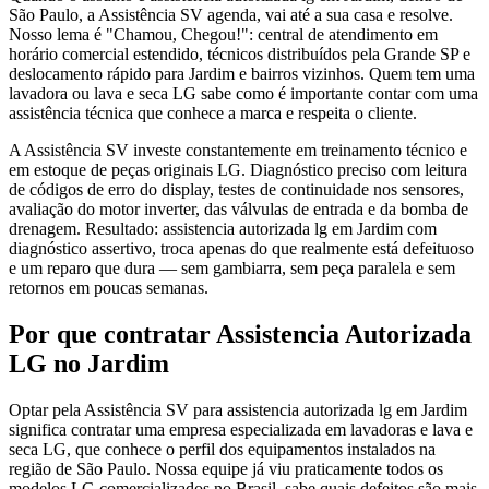
São Paulo, a Assistência SV agenda, vai até a sua casa e resolve.
Nosso lema é "Chamou, Chegou!": central de atendimento em
horário comercial estendido, técnicos distribuídos pela Grande SP e
deslocamento rápido para Jardim e bairros vizinhos. Quem tem uma
lavadora ou lava e seca LG sabe como é importante contar com uma
assistência técnica que conhece a marca e respeita o cliente.
A Assistência SV investe constantemente em treinamento técnico e
em estoque de peças originais LG. Diagnóstico preciso com leitura
de códigos de erro do display, testes de continuidade nos sensores,
avaliação do motor inverter, das válvulas de entrada e da bomba de
drenagem. Resultado: assistencia autorizada lg em Jardim com
diagnóstico assertivo, troca apenas do que realmente está defeituoso
e um reparo que dura — sem gambiarra, sem peça paralela e sem
retornos em poucas semanas.
Por que contratar
Assistencia Autorizada
LG
no Jardim
Optar pela Assistência SV para assistencia autorizada lg em Jardim
significa contratar uma empresa especializada em lavadoras e lava e
seca LG, que conhece o perfil dos equipamentos instalados na
região de São Paulo. Nossa equipe já viu praticamente todos os
modelos LG comercializados no Brasil, sabe quais defeitos são mais