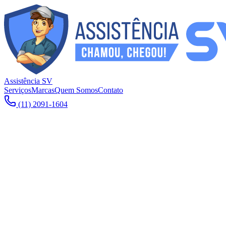
Assistência SV
Serviços
Marcas
Quem Somos
Contato
(11) 2091-1604