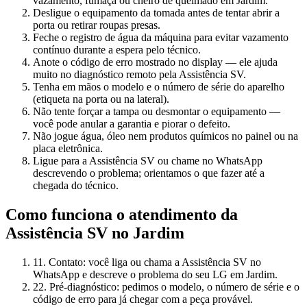
vazamento, fumaça ou cheiro de queimado em Jardim.
Desligue o equipamento da tomada antes de tentar abrir a
porta ou retirar roupas presas.
Feche o registro de água da máquina para evitar vazamento
contínuo durante a espera pelo técnico.
Anote o código de erro mostrado no display — ele ajuda
muito no diagnóstico remoto pela Assistência SV.
Tenha em mãos o modelo e o número de série do aparelho
(etiqueta na porta ou na lateral).
Não tente forçar a tampa ou desmontar o equipamento —
você pode anular a garantia e piorar o defeito.
Não jogue água, óleo nem produtos químicos no painel ou na
placa eletrônica.
Ligue para a Assistência SV ou chame no WhatsApp
descrevendo o problema; orientamos o que fazer até a
chegada do técnico.
Como funciona o atendimento da
Assistência SV
no Jardim
1
1. Contato: você liga ou chama a Assistência SV no
WhatsApp e descreve o problema do seu LG em Jardim.
2
2. Pré-diagnóstico: pedimos o modelo, o número de série e o
código de erro para já chegar com a peça provável.