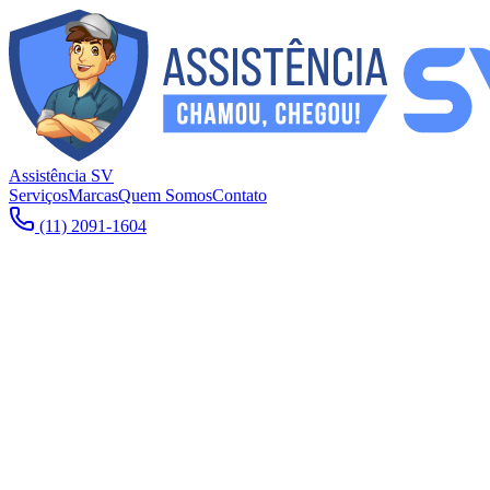
Assistência SV
Serviços
Marcas
Quem Somos
Contato
(11) 2091-1604