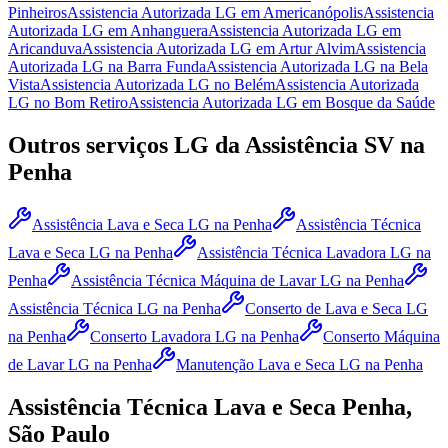
Pinheiros
Assistencia Autorizada LG
em Americanópolis
Assistencia
Autorizada LG
em Anhanguera
Assistencia Autorizada LG
em
Aricanduva
Assistencia Autorizada LG
em Artur Alvim
Assistencia
Autorizada LG
na Barra Funda
Assistencia Autorizada LG
na Bela
Vista
Assistencia Autorizada LG
no Belém
Assistencia Autorizada
LG
no Bom Retiro
Assistencia Autorizada LG
em Bosque da Saúde
Outros serviços
LG
da Assistência SV
na
Penha
Assistência Lava e Seca LG
na Penha
Assistência Técnica
Lava e Seca LG
na Penha
Assistência Técnica Lavadora LG
na
Penha
Assistência Técnica Máquina de Lavar LG
na Penha
Assistência Técnica LG
na Penha
Conserto de Lava e Seca LG
na Penha
Conserto Lavadora LG
na Penha
Conserto Máquina
de Lavar LG
na Penha
Manutenção Lava e Seca LG
na Penha
Assistência Técnica Lava e Seca
Penha,
São Paulo