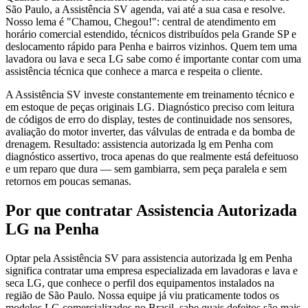
São Paulo, a Assistência SV agenda, vai até a sua casa e resolve.
Nosso lema é "Chamou, Chegou!": central de atendimento em
horário comercial estendido, técnicos distribuídos pela Grande SP e
deslocamento rápido para Penha e bairros vizinhos. Quem tem uma
lavadora ou lava e seca LG sabe como é importante contar com uma
assistência técnica que conhece a marca e respeita o cliente.
A Assistência SV investe constantemente em treinamento técnico e
em estoque de peças originais LG. Diagnóstico preciso com leitura
de códigos de erro do display, testes de continuidade nos sensores,
avaliação do motor inverter, das válvulas de entrada e da bomba de
drenagem. Resultado: assistencia autorizada lg em Penha com
diagnóstico assertivo, troca apenas do que realmente está defeituoso
e um reparo que dura — sem gambiarra, sem peça paralela e sem
retornos em poucas semanas.
Por que contratar
Assistencia Autorizada
LG
na Penha
Optar pela Assistência SV para assistencia autorizada lg em Penha
significa contratar uma empresa especializada em lavadoras e lava e
seca LG, que conhece o perfil dos equipamentos instalados na
região de São Paulo. Nossa equipe já viu praticamente todos os
modelos LG comercializados no Brasil, sabe quais defeitos são mais