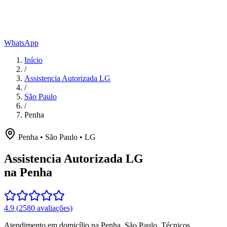
WhatsApp
Início
/
Assistencia Autorizada LG
/
São Paulo
/
Penha
Penha
•
São Paulo
•
LG
Assistencia Autorizada LG
na Penha
4.9
(
2580
avaliações)
Atendimento em domicílio
na Penha
,
São Paulo
. Técnicos