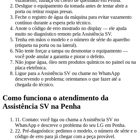
vazamento, fumaça ou cheiro de queimado em Penha.
Desligue o equipamento da tomada antes de tentar abrir a
porta ou retirar roupas presas.
Feche o registro de água da máquina para evitar vazamento
contínuo durante a espera pelo técnico.
Anote o código de erro mostrado no display — ele ajuda
muito no diagnóstico remoto pela Assistência SV.
Tenha em mãos o modelo e o número de série do aparelho
(etiqueta na porta ou na lateral).
Não tente forçar a tampa ou desmontar o equipamento —
você pode anular a garantia e piorar o defeito.
Não jogue água, óleo nem produtos químicos no painel ou na
placa eletrônica.
Ligue para a Assistência SV ou chame no WhatsApp
descrevendo o problema; orientamos o que fazer até a
chegada do técnico.
Como funciona o atendimento da
Assistência SV
na Penha
1
1. Contato: você liga ou chama a Assistência SV no
WhatsApp e descreve o problema do seu LG em Penha.
2
2. Pré-diagnóstico: pedimos o modelo, o número de série e o
código de erro para já chegar com a peça provável.