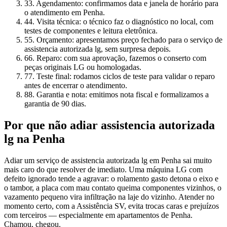
3
3. Agendamento: confirmamos data e janela de horário para
o atendimento em Penha.
4
4. Visita técnica: o técnico faz o diagnóstico no local, com
testes de componentes e leitura eletrônica.
5
5. Orçamento: apresentamos preço fechado para o serviço de
assistencia autorizada lg, sem surpresa depois.
6
6. Reparo: com sua aprovação, fazemos o conserto com
peças originais LG ou homologadas.
7
7. Teste final: rodamos ciclos de teste para validar o reparo
antes de encerrar o atendimento.
8
8. Garantia e nota: emitimos nota fiscal e formalizamos a
garantia de 90 dias.
Por que não adiar
assistencia autorizada
lg
na Penha
Adiar um serviço de assistencia autorizada lg em Penha sai muito
mais caro do que resolver de imediato. Uma máquina LG com
defeito ignorado tende a agravar: o rolamento gasto detona o eixo e
o tambor, a placa com mau contato queima componentes vizinhos, o
vazamento pequeno vira infiltração na laje do vizinho. Atender no
momento certo, com a Assistência SV, evita trocas caras e prejuízos
com terceiros — especialmente em apartamentos de Penha.
Chamou, chegou.