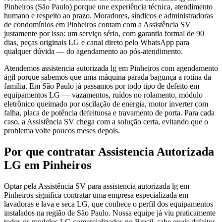
Pinheiros (São Paulo) porque une experiência técnica, atendimento
humano e respeito ao prazo. Moradores, síndicos e administradoras
de condomínios em Pinheiros contam com a Assistência SV
justamente por isso: um serviço sério, com garantia formal de 90
dias, peças originais LG e canal direto pelo WhatsApp para
qualquer dúvida — do agendamento ao pós-atendimento.
Atendemos assistencia autorizada lg em Pinheiros com agendamento
ágil porque sabemos que uma máquina parada bagunça a rotina da
família. Em São Paulo já passamos por todo tipo de defeito em
equipamentos LG — vazamentos, ruídos no rolamento, módulo
eletrônico queimado por oscilação de energia, motor inverter com
falha, placa de potência defeituosa e travamento de porta. Para cada
caso, a Assistência SV chega com a solução certa, evitando que o
problema volte poucos meses depois.
Por que contratar
Assistencia Autorizada
LG
em Pinheiros
Optar pela Assistência SV para assistencia autorizada lg em
Pinheiros significa contratar uma empresa especializada em
lavadoras e lava e seca LG, que conhece o perfil dos equipamentos
instalados na região de São Paulo. Nossa equipe já viu praticamente
todos os modelos LG comercializados no Brasil, sabe quais defeitos