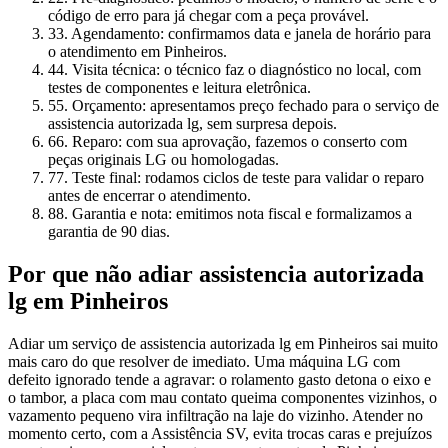
código de erro para já chegar com a peça provável.
3
3. Agendamento: confirmamos data e janela de horário para
o atendimento em Pinheiros.
4
4. Visita técnica: o técnico faz o diagnóstico no local, com
testes de componentes e leitura eletrônica.
5
5. Orçamento: apresentamos preço fechado para o serviço de
assistencia autorizada lg, sem surpresa depois.
6
6. Reparo: com sua aprovação, fazemos o conserto com
peças originais LG ou homologadas.
7
7. Teste final: rodamos ciclos de teste para validar o reparo
antes de encerrar o atendimento.
8
8. Garantia e nota: emitimos nota fiscal e formalizamos a
garantia de 90 dias.
Por que não adiar
assistencia autorizada
lg
em Pinheiros
Adiar um serviço de assistencia autorizada lg em Pinheiros sai muito
mais caro do que resolver de imediato. Uma máquina LG com
defeito ignorado tende a agravar: o rolamento gasto detona o eixo e
o tambor, a placa com mau contato queima componentes vizinhos, o
vazamento pequeno vira infiltração na laje do vizinho. Atender no
momento certo, com a Assistência SV, evita trocas caras e prejuízos