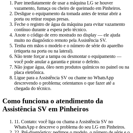
Pare imediatamente de usar a máquina LG se houver
vazamento, fumaça ou cheiro de queimado em Pinheiros.
Desligue o equipamento da tomada antes de tentar abrir a
porta ou retirar roupas presas.
Feche o registro de água da máquina para evitar vazamento
contínuo durante a espera pelo técnico.
Anote o código de erro mostrado no display — ele ajuda
muito no diagnóstico remoto pela Assistência SV.
Tenha em mãos o modelo e o número de série do aparelho
(etiqueta na porta ou na lateral).
Não tente forçar a tampa ou desmontar o equipamento —
você pode anular a garantia e piorar o defeito.
Não jogue água, óleo nem produtos químicos no painel ou na
placa eletrônica.
Ligue para a Assistência SV ou chame no WhatsApp
descrevendo o problema; orientamos o que fazer até a
chegada do técnico.
Como funciona o atendimento da
Assistência SV
em Pinheiros
1
1. Contato: você liga ou chama a Assistência SV no
WhatsApp e descreve o problema do seu LG em Pinheiros.
2
2. Pré-diagnóstico: pedimos o modelo, o número de série e o