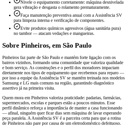
Nivele o equipamento corretamente: máquina desnivelada
gera vibração e desgasta o rolamento prematuramente.
Faça manutenção preventiva anual com a Assistência SV
para limpeza interna e verificação de componentes.
Evite produtos químicos agressivos (água sanitária pura)
no tambor — atacam vedações e mangueiras.
Sobre
Pinheiros
,
em São Paulo
Pinheiros faz parte de São Paulo e mantém forte ligação com os
bairros vizinhos, formando uma comunidade que valoriza qualidade
e bom serviço. As construções e o perfil dos moradores impactam
diretamente nos tipos de equipamento que recebemos para reparo —
por isso a equipe da Assistência SV se mantém treinada nos modelos
Samsung e LG mais comuns na região, garantindo diagnóstico
assertivo já na primeira visita.
Quem mora em Pinheiros valoriza praticidade: padarias, farmácias,
supermercados, escolas e parques estão a poucos minutos. Esse
perfil dinâmico reforça a importância de manter a casa funcionando
— afinal, ninguém quer ficar dias sem máquina de lavar esperando
peça paralela. A Assistência SV é a parceira certa para que a rotina
de Pinheiros não pare por causa de um eletrodoméstico defeituoso.