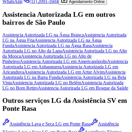
WhatsApp
(11) 2091-1604
Agendamento Online
Assistencia Autorizada LG
em outros
bairros
de São Paulo
Assistencia Autorizada LG
na Água Branca
Assistencia Autorizada
LG
na Água Fria
Assistencia Autorizada LG
na Água
Funda
Assistencia Autorizada LG
na Água Rasa
Assistencia
Autorizada LG
no Alto da Lapa
Assistencia Autorizada LG
no Alto
da Mooca
Assistencia Autorizada LG
no Alto de
Pinheiros
Assistencia Autorizada LG
em Americanópolis
Assistencia
Autorizada LG
em Anhanguera
Assistencia Autorizada LG
em
Aricanduva
Assistencia Autorizada LG
em Artur Alvim
Assistencia
Autorizada LG
na Barra Funda
Assistencia Autorizada LG
na Bela
Vista
Assistencia Autorizada LG
no Belém
Assistencia Autorizada
LG
no Bom Retiro
Assistencia Autorizada LG
em Bosque da Saúde
Outros serviços
LG
da Assistência SV
em
Ponte Rasa
Assistência Lava e Seca LG
em Ponte Rasa
Assistência