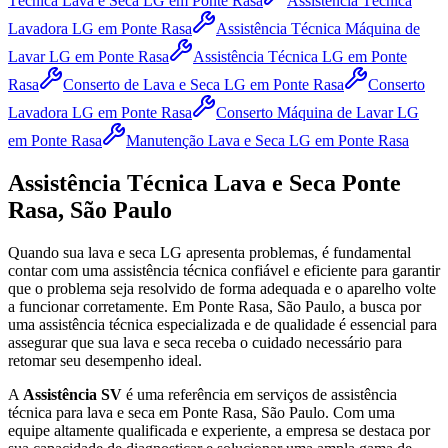
Técnica Lava e Seca LG
em Ponte Rasa
Assistência Técnica
Lavadora LG
em Ponte Rasa
Assistência Técnica Máquina de
Lavar LG
em Ponte Rasa
Assistência Técnica LG
em Ponte
Rasa
Conserto de Lava e Seca LG
em Ponte Rasa
Conserto
Lavadora LG
em Ponte Rasa
Conserto Máquina de Lavar LG
em Ponte Rasa
Manutenção Lava e Seca LG
em Ponte Rasa
Assistência Técnica Lava e Seca
Ponte
Rasa, São Paulo
Quando sua lava e seca
LG
apresenta problemas, é fundamental
contar com uma assistência técnica confiável e eficiente para garantir
que o problema seja resolvido de forma adequada e o aparelho volte
a funcionar corretamente.
Em Ponte Rasa, São Paulo
, a busca por
uma assistência técnica especializada e de qualidade é essencial para
assegurar que sua lava e seca receba o cuidado necessário para
retomar seu desempenho ideal.
A
Assistência SV
é uma referência em serviços de assistência
técnica para lava e seca
em Ponte Rasa, São Paulo
. Com uma
equipe altamente qualificada e experiente, a empresa se destaca por