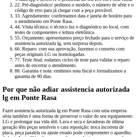
2
2. Pré-diagnóstico: pedimos o modelo, o número de série e o
código de erro para já chegar com a peça provável.
3
3. Agendamento: confirmamos data e janela de horário para
o atendimento em Ponte Rasa.
4
4. Visita técnica: o técnico faz o diagnóstico no local, com
testes de componentes e leitura eletrônica.
5
5. Orçamento: apresentamos preço fechado para o serviço de
assistencia autorizada lg, sem surpresa depois.
6
6. Reparo: com sua aprovação, fazemos o conserto com
peças originais LG ou homologadas.
7
7. Teste final: rodamos ciclos de teste para validar o reparo
antes de encerrar o atendimento.
8
8. Garantia e nota: emitimos nota fiscal e formalizamos a
garantia de 90 dias.
Por que não adiar
assistencia autorizada
lg
em Ponte Rasa
Fazer assistencia autorizada lg em Ponte Rasa com uma empresa
séria também é uma forma de preservar o valor do seu equipamento
LG e prolongar sua vida útil. Lava e seca e lavadoras de última
geração têm peças sensíveis e cara reposição: troca incorreta de
placa, peça paralela ou ajuste errado pode comprometer o aparelho.