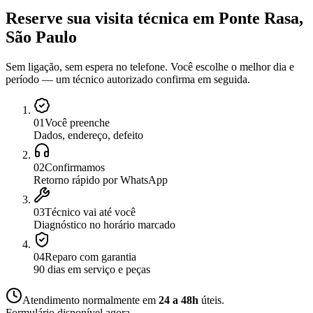
Reserve sua visita técnica
em
Ponte Rasa,
São Paulo
Sem ligação, sem espera no telefone. Você escolhe o melhor dia e
período — um técnico autorizado confirma em seguida.
0
1
Você preenche
Dados, endereço, defeito
0
2
Confirmamos
Retorno rápido por WhatsApp
0
3
Técnico vai até você
Diagnóstico no horário marcado
0
4
Reparo com garantia
90 dias em serviço e peças
Atendimento normalmente em
24 a 48h
úteis.
Formulário disponível agora