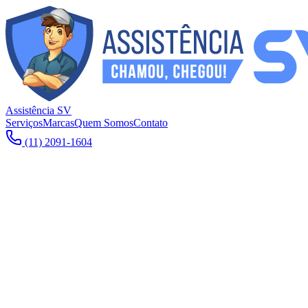
Assistência SV
Serviços
Marcas
Quem Somos
Contato
(11) 2091-1604