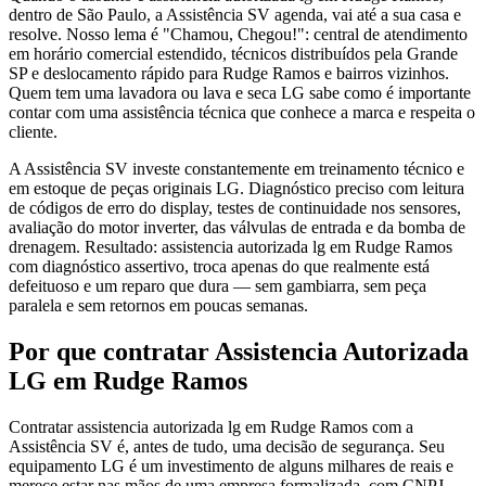
dentro de São Paulo, a Assistência SV agenda, vai até a sua casa e
resolve. Nosso lema é "Chamou, Chegou!": central de atendimento
em horário comercial estendido, técnicos distribuídos pela Grande
SP e deslocamento rápido para Rudge Ramos e bairros vizinhos.
Quem tem uma lavadora ou lava e seca LG sabe como é importante
contar com uma assistência técnica que conhece a marca e respeita o
cliente.
A Assistência SV investe constantemente em treinamento técnico e
em estoque de peças originais LG. Diagnóstico preciso com leitura
de códigos de erro do display, testes de continuidade nos sensores,
avaliação do motor inverter, das válvulas de entrada e da bomba de
drenagem. Resultado: assistencia autorizada lg em Rudge Ramos
com diagnóstico assertivo, troca apenas do que realmente está
defeituoso e um reparo que dura — sem gambiarra, sem peça
paralela e sem retornos em poucas semanas.
Por que contratar
Assistencia Autorizada
LG
em Rudge Ramos
Contratar assistencia autorizada lg em Rudge Ramos com a
Assistência SV é, antes de tudo, uma decisão de segurança. Seu
equipamento LG é um investimento de alguns milhares de reais e
merece estar nas mãos de uma empresa formalizada, com CNPJ