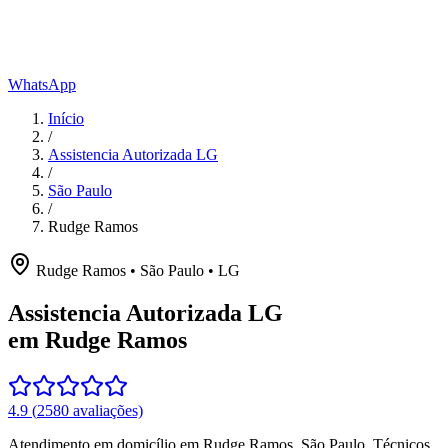
WhatsApp
Início
/
Assistencia Autorizada LG
/
São Paulo
/
Rudge Ramos
Rudge Ramos
•
São Paulo
•
LG
Assistencia Autorizada LG
em Rudge Ramos
4.9
(
2580
avaliações)
Atendimento em domicílio
em Rudge Ramos
,
São Paulo
. Técnicos