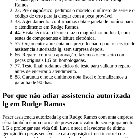
Ramos.
2
2. Pré-diagnóstico: pedimos o modelo, o número de série e o
código de erro para já chegar com a peça provável.
3
3. Agendamento: confirmamos data e janela de horário para
o atendimento em Rudge Ramos.
4
4. Visita técnica: o técnico faz o diagnóstico no local, com
testes de componentes e leitura eletrônica.
5
5. Orçamento: apresentamos preço fechado para o serviço de
assistencia autorizada lg, sem surpresa depois.
6
6. Reparo: com sua aprovação, fazemos o conserto com
peças originais LG ou homologadas.
7
7. Teste final: rodamos ciclos de teste para validar o reparo
antes de encerrar o atendimento.
8
8. Garantia e nota: emitimos nota fiscal e formalizamos a
garantia de 90 dias.
Por que não adiar
assistencia autorizada
lg
em Rudge Ramos
Fazer assistencia autorizada lg em Rudge Ramos com uma empresa
séria também é uma forma de preservar o valor do seu equipamento
LG e prolongar sua vida útil. Lava e seca e lavadoras de última
geração têm peças sensíveis e cara reposição: troca incorreta de