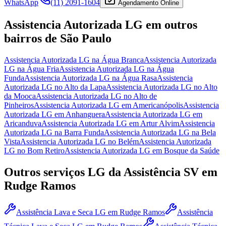
WhatsApp
(11) 2091-1604
Agendamento Online
Assistencia Autorizada LG
em outros
bairros
de São Paulo
Assistencia Autorizada LG
na Água Branca
Assistencia Autorizada
LG
na Água Fria
Assistencia Autorizada LG
na Água
Funda
Assistencia Autorizada LG
na Água Rasa
Assistencia
Autorizada LG
no Alto da Lapa
Assistencia Autorizada LG
no Alto
da Mooca
Assistencia Autorizada LG
no Alto de
Pinheiros
Assistencia Autorizada LG
em Americanópolis
Assistencia
Autorizada LG
em Anhanguera
Assistencia Autorizada LG
em
Aricanduva
Assistencia Autorizada LG
em Artur Alvim
Assistencia
Autorizada LG
na Barra Funda
Assistencia Autorizada LG
na Bela
Vista
Assistencia Autorizada LG
no Belém
Assistencia Autorizada
LG
no Bom Retiro
Assistencia Autorizada LG
em Bosque da Saúde
Outros serviços
LG
da Assistência SV
em
Rudge Ramos
Assistência Lava e Seca LG
em Rudge Ramos
Assistência