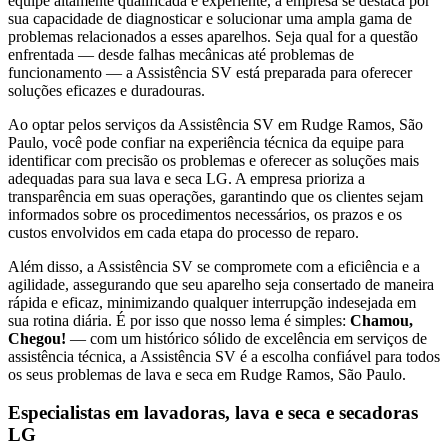
equipe altamente qualificada e experiente, a empresa se destaca por
sua capacidade de diagnosticar e solucionar uma ampla gama de
problemas relacionados a esses aparelhos. Seja qual for a questão
enfrentada — desde falhas mecânicas até problemas de
funcionamento — a Assistência SV está preparada para oferecer
soluções eficazes e duradouras.
Ao optar pelos serviços da Assistência SV
em Rudge Ramos, São
Paulo
, você pode confiar na experiência técnica da equipe para
identificar com precisão os problemas e oferecer as soluções mais
adequadas para sua lava e seca
LG
. A empresa prioriza a
transparência em suas operações, garantindo que os clientes sejam
informados sobre os procedimentos necessários, os prazos e os
custos envolvidos em cada etapa do processo de reparo.
Além disso, a Assistência SV se compromete com a eficiência e a
agilidade, assegurando que seu aparelho seja consertado de maneira
rápida e eficaz, minimizando qualquer interrupção indesejada em
sua rotina diária. É por isso que nosso lema é simples:
Chamou,
Chegou!
— com um histórico sólido de excelência em serviços de
assistência técnica, a Assistência SV é a escolha confiável para todos
os seus problemas de lava e seca
em Rudge Ramos, São Paulo
.
Especialistas em lavadoras, lava e seca e secadoras
LG