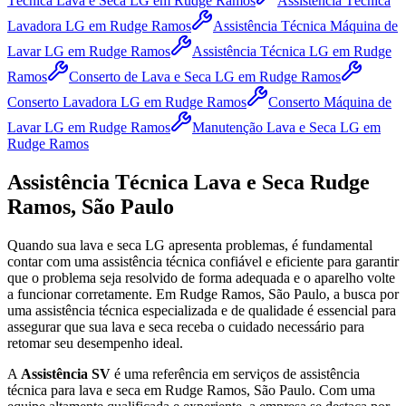
Técnica Lava e Seca LG
em Rudge Ramos
Assistência Técnica
Lavadora LG
em Rudge Ramos
Assistência Técnica Máquina de
Lavar LG
em Rudge Ramos
Assistência Técnica LG
em Rudge
Ramos
Conserto de Lava e Seca LG
em Rudge Ramos
Conserto Lavadora LG
em Rudge Ramos
Conserto Máquina de
Lavar LG
em Rudge Ramos
Manutenção Lava e Seca LG
em
Rudge Ramos
Assistência Técnica Lava e Seca
Rudge
Ramos, São Paulo
Quando sua lava e seca
LG
apresenta problemas, é fundamental
contar com uma assistência técnica confiável e eficiente para garantir
que o problema seja resolvido de forma adequada e o aparelho volte
a funcionar corretamente.
Em Rudge Ramos, São Paulo
, a busca por
uma assistência técnica especializada e de qualidade é essencial para
assegurar que sua lava e seca receba o cuidado necessário para
retomar seu desempenho ideal.
A
Assistência SV
é uma referência em serviços de assistência
técnica para lava e seca
em Rudge Ramos, São Paulo
. Com uma