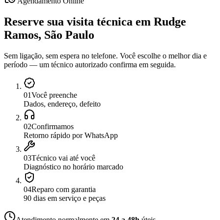
Agendamento Online
Reserve sua visita técnica
em
Rudge
Ramos, São Paulo
Sem ligação, sem espera no telefone. Você escolhe o melhor dia e
período — um técnico autorizado confirma em seguida.
0
1
Você preenche
Dados, endereço, defeito
0
2
Confirmamos
Retorno rápido por WhatsApp
0
3
Técnico vai até você
Diagnóstico no horário marcado
0
4
Reparo com garantia
90 dias em serviço e peças
Atendimento normalmente em
24 a 48h
úteis.