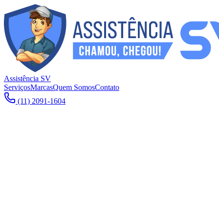
Assistência SV
Serviços
Marcas
Quem Somos
Contato
(11) 2091-1604