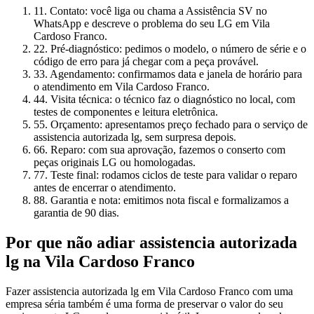
1
1. Contato: você liga ou chama a Assistência SV no
WhatsApp e descreve o problema do seu LG em Vila
Cardoso Franco.
2
2. Pré-diagnóstico: pedimos o modelo, o número de série e o
código de erro para já chegar com a peça provável.
3
3. Agendamento: confirmamos data e janela de horário para
o atendimento em Vila Cardoso Franco.
4
4. Visita técnica: o técnico faz o diagnóstico no local, com
testes de componentes e leitura eletrônica.
5
5. Orçamento: apresentamos preço fechado para o serviço de
assistencia autorizada lg, sem surpresa depois.
6
6. Reparo: com sua aprovação, fazemos o conserto com
peças originais LG ou homologadas.
7
7. Teste final: rodamos ciclos de teste para validar o reparo
antes de encerrar o atendimento.
8
8. Garantia e nota: emitimos nota fiscal e formalizamos a
garantia de 90 dias.
Por que não adiar
assistencia autorizada
lg
na Vila Cardoso Franco
Fazer assistencia autorizada lg em Vila Cardoso Franco com uma
empresa séria também é uma forma de preservar o valor do seu