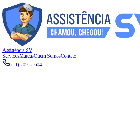
Assistência SV
Serviços
Marcas
Quem Somos
Contato
(11) 2091-1604