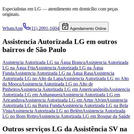
Especialistas em
LG
— atendimento em domicílio com peças
originais.
WhatsApp
(11) 2091-1604
Agendamento Online
Assistencia Autorizada LG
em outros
bairros
de São Paulo
Assistencia Autorizada LG
na Água Branca
Assistencia Autorizada
LG
na Água Fria
Assistencia Autorizada LG
na Água
Funda
Assistencia Autorizada LG
na Água Rasa
Assistencia
Autorizada LG
no Alto da Lapa
Assistencia Autorizada LG
no Alto
da Mooca
Assistencia Autorizada LG
no Alto de
Pinheiros
Assistencia Autorizada LG
em Americanópolis
Assistencia
Autorizada LG
em Anhanguera
Assistencia Autorizada LG
em
Aricanduva
Assistencia Autorizada LG
em Artur Alvim
Assistencia
Autorizada LG
na Barra Funda
Assistencia Autorizada LG
na Bela
Vista
Assistencia Autorizada LG
no Belém
Assistencia Autorizada
LG
no Bom Retiro
Assistencia Autorizada LG
em Bosque da Saúde
Outros serviços
LG
da Assistência SV
na