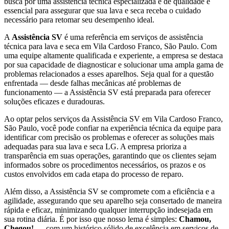
busca por uma assistência técnica especializada e de qualidade é
essencial para assegurar que sua lava e seca receba o cuidado
necessário para retomar seu desempenho ideal.
A
Assistência SV
é uma referência em serviços de assistência
técnica para lava e seca
em Vila Cardoso Franco, São Paulo
. Com
uma equipe altamente qualificada e experiente, a empresa se destaca
por sua capacidade de diagnosticar e solucionar uma ampla gama de
problemas relacionados a esses aparelhos. Seja qual for a questão
enfrentada — desde falhas mecânicas até problemas de
funcionamento — a Assistência SV está preparada para oferecer
soluções eficazes e duradouras.
Ao optar pelos serviços da Assistência SV
em Vila Cardoso Franco,
São Paulo
, você pode confiar na experiência técnica da equipe para
identificar com precisão os problemas e oferecer as soluções mais
adequadas para sua lava e seca
LG
. A empresa prioriza a
transparência em suas operações, garantindo que os clientes sejam
informados sobre os procedimentos necessários, os prazos e os
custos envolvidos em cada etapa do processo de reparo.
Além disso, a Assistência SV se compromete com a eficiência e a
agilidade, assegurando que seu aparelho seja consertado de maneira
rápida e eficaz, minimizando qualquer interrupção indesejada em
sua rotina diária. É por isso que nosso lema é simples:
Chamou,
Chegou!
— com um histórico sólido de excelência em serviços de