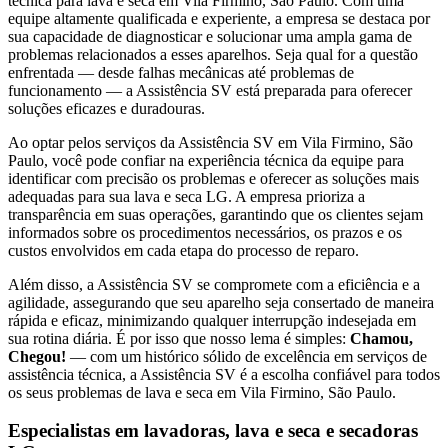
técnica para lava e seca
em Vila Firmino, São Paulo
. Com uma
equipe altamente qualificada e experiente, a empresa se destaca por
sua capacidade de diagnosticar e solucionar uma ampla gama de
problemas relacionados a esses aparelhos. Seja qual for a questão
enfrentada — desde falhas mecânicas até problemas de
funcionamento — a Assistência SV está preparada para oferecer
soluções eficazes e duradouras.
Ao optar pelos serviços da Assistência SV
em Vila Firmino, São
Paulo
, você pode confiar na experiência técnica da equipe para
identificar com precisão os problemas e oferecer as soluções mais
adequadas para sua lava e seca
LG
. A empresa prioriza a
transparência em suas operações, garantindo que os clientes sejam
informados sobre os procedimentos necessários, os prazos e os
custos envolvidos em cada etapa do processo de reparo.
Além disso, a Assistência SV se compromete com a eficiência e a
agilidade, assegurando que seu aparelho seja consertado de maneira
rápida e eficaz, minimizando qualquer interrupção indesejada em
sua rotina diária. É por isso que nosso lema é simples:
Chamou,
Chegou!
— com um histórico sólido de excelência em serviços de
assistência técnica, a Assistência SV é a escolha confiável para todos
os seus problemas de lava e seca
em Vila Firmino, São Paulo
.
Especialistas em lavadoras, lava e seca e secadoras