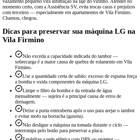
vazamento pequeno vira infiltração na laje do vizinho. Atender no
momento certo, com a Assistência SV, evita trocas caras e prejuízos
com terceiros — especialmente em apartamentos de Vila Firmino.
Chamou, chegou.
Dicas para preservar sua máquina
LG
na
Vila Firmino
Não exceda a capacidade indicada do tambor —
sobrecarga é a maior causa de quebra de rolamento em Vila
Firmino.
Use a quantidade certa de sabão: excesso de espuma força
a bomba e oxida componentes da máquina LG.
Limpe o filtro da bomba e da entrada de água
mensalmente — sujeira é a principal causa de erros de
drenagem.
Deixe a porta entreaberta após o uso para arejar o tambor
e evitar mofo na borracha (gaxeta).
Não desligue a máquina na tomada durante o ciclo —
interrompa pelo botão para preservar a placa.
Estabilize a rede elétrica com DPS ou protetor —