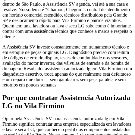
dentro de São Paulo, a Assistência SV agenda, vai até a sua casa e
resolve. Nosso lema é "Chamou, Chegou!": central de atendimento
em horário comercial estendido, técnicos distribuídos pela Grande
SP e deslocamento rápido para Vila Firmino e bairros vizinhos.
Quem tem uma lavadora ou lava e seca LG sabe como é importante
contar com uma assistência técnica que conhece a marca e respeita o
cliente.
A Assistência SV investe constantemente em treinamento técnico e
em estoque de peças originais LG. Diagnóstico preciso com leitura
de códigos de erro do display, testes de continuidade nos sensores,
avaliação do motor inverter, das válvulas de entrada e da bomba de
drenagem. Resultado: assistencia autorizada lg em Vila Firmino com
diagnóstico assertivo, troca apenas do que realmente está defeituoso
e um reparo que dura — sem gambiarra, sem peça paralela e sem
retornos em poucas semanas.
Por que contratar
Assistencia Autorizada
LG
na Vila Firmino
Optar pela Assistência SV para assistencia autorizada lg em Vila
Firmino significa contratar uma empresa especializada em lavadoras
e lava e seca LG, que conhece o perfil dos equipamentos instalados
na região de São Paulo. Nossa equipe já viu praticamente todos os