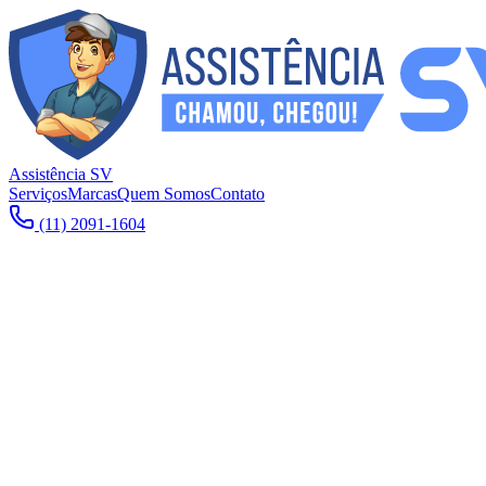
Assistência SV
Serviços
Marcas
Quem Somos
Contato
(11) 2091-1604