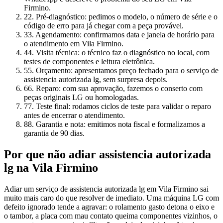
Firmino.
2
2. Pré-diagnóstico: pedimos o modelo, o número de série e o
código de erro para já chegar com a peça provável.
3
3. Agendamento: confirmamos data e janela de horário para
o atendimento em Vila Firmino.
4
4. Visita técnica: o técnico faz o diagnóstico no local, com
testes de componentes e leitura eletrônica.
5
5. Orçamento: apresentamos preço fechado para o serviço de
assistencia autorizada lg, sem surpresa depois.
6
6. Reparo: com sua aprovação, fazemos o conserto com
peças originais LG ou homologadas.
7
7. Teste final: rodamos ciclos de teste para validar o reparo
antes de encerrar o atendimento.
8
8. Garantia e nota: emitimos nota fiscal e formalizamos a
garantia de 90 dias.
Por que não adiar
assistencia autorizada
lg
na Vila Firmino
Adiar um serviço de assistencia autorizada lg em Vila Firmino sai
muito mais caro do que resolver de imediato. Uma máquina LG com
defeito ignorado tende a agravar: o rolamento gasto detona o eixo e
o tambor, a placa com mau contato queima componentes vizinhos, o