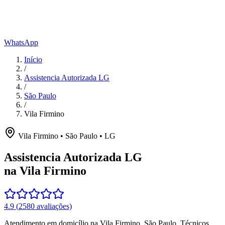
WhatsApp
Início
/
Assistencia Autorizada LG
/
São Paulo
/
Vila Firmino
Vila Firmino
•
São Paulo
•
LG
Assistencia Autorizada LG
na Vila Firmino
4.9
(
2580
avaliações)
Atendimento em domicílio
na Vila Firmino
,
São Paulo
. Técnicos