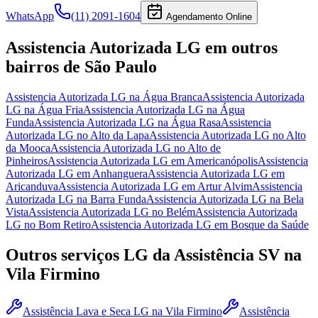
WhatsApp
(11) 2091-1604
Agendamento Online
Assistencia Autorizada LG
em outros
bairros
de São Paulo
Assistencia Autorizada LG
na Água Branca
Assistencia Autorizada
LG
na Água Fria
Assistencia Autorizada LG
na Água
Funda
Assistencia Autorizada LG
na Água Rasa
Assistencia
Autorizada LG
no Alto da Lapa
Assistencia Autorizada LG
no Alto
da Mooca
Assistencia Autorizada LG
no Alto de
Pinheiros
Assistencia Autorizada LG
em Americanópolis
Assistencia
Autorizada LG
em Anhanguera
Assistencia Autorizada LG
em
Aricanduva
Assistencia Autorizada LG
em Artur Alvim
Assistencia
Autorizada LG
na Barra Funda
Assistencia Autorizada LG
na Bela
Vista
Assistencia Autorizada LG
no Belém
Assistencia Autorizada
LG
no Bom Retiro
Assistencia Autorizada LG
em Bosque da Saúde
Outros serviços
LG
da Assistência SV
na
Vila Firmino
Assistência Lava e Seca LG
na Vila Firmino
Assistência