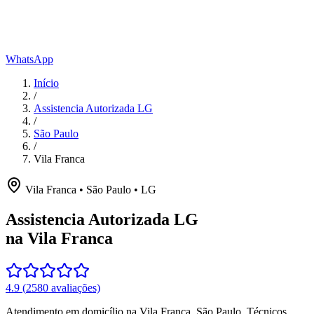
WhatsApp
Início
/
Assistencia Autorizada LG
/
São Paulo
/
Vila Franca
Vila Franca
•
São Paulo
•
LG
Assistencia Autorizada LG
na Vila Franca
4.9
(
2580
avaliações)
Atendimento em domicílio
na Vila Franca
,
São Paulo
. Técnicos