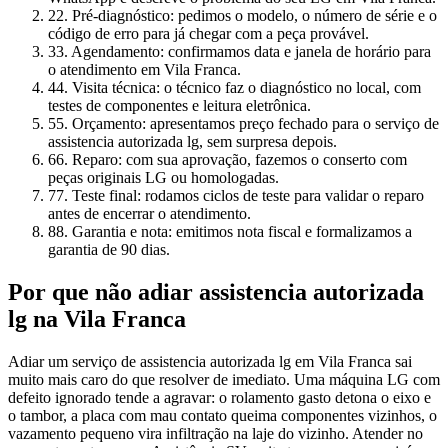
2
2. Pré-diagnóstico: pedimos o modelo, o número de série e o
código de erro para já chegar com a peça provável.
3
3. Agendamento: confirmamos data e janela de horário para
o atendimento em Vila Franca.
4
4. Visita técnica: o técnico faz o diagnóstico no local, com
testes de componentes e leitura eletrônica.
5
5. Orçamento: apresentamos preço fechado para o serviço de
assistencia autorizada lg, sem surpresa depois.
6
6. Reparo: com sua aprovação, fazemos o conserto com
peças originais LG ou homologadas.
7
7. Teste final: rodamos ciclos de teste para validar o reparo
antes de encerrar o atendimento.
8
8. Garantia e nota: emitimos nota fiscal e formalizamos a
garantia de 90 dias.
Por que não adiar
assistencia autorizada
lg
na Vila Franca
Adiar um serviço de assistencia autorizada lg em Vila Franca sai
muito mais caro do que resolver de imediato. Uma máquina LG com
defeito ignorado tende a agravar: o rolamento gasto detona o eixo e
o tambor, a placa com mau contato queima componentes vizinhos, o
vazamento pequeno vira infiltração na laje do vizinho. Atender no