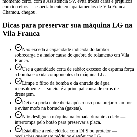
momento certo, com a Assistência SV, evita trocas caras e prejuízos
com terceiros — especialmente em apartamentos de Vila Franca.
Chamou, chegou.
Dicas para preservar sua máquina
LG
na
Vila Franca
Não exceda a capacidade indicada do tambor —
sobrecarga é a maior causa de quebra de rolamento em Vila
Franca.
Use a quantidade certa de sabão: excesso de espuma força
a bomba e oxida componentes da máquina LG.
Limpe o filtro da bomba e da entrada de água
mensalmente — sujeira é a principal causa de erros de
drenagem.
Deixe a porta entreaberta após o uso para arejar o tambor
e evitar mofo na borracha (gaxeta).
Não desligue a máquina na tomada durante o ciclo —
interrompa pelo botão para preservar a placa.
Estabilize a rede elétrica com DPS ou protetor —
oscilações queimam módulos eletrônicos LG.