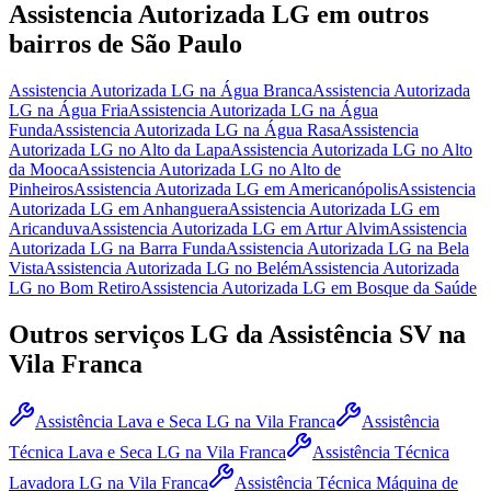
Assistencia Autorizada LG
em outros
bairros
de São Paulo
Assistencia Autorizada LG
na Água Branca
Assistencia Autorizada
LG
na Água Fria
Assistencia Autorizada LG
na Água
Funda
Assistencia Autorizada LG
na Água Rasa
Assistencia
Autorizada LG
no Alto da Lapa
Assistencia Autorizada LG
no Alto
da Mooca
Assistencia Autorizada LG
no Alto de
Pinheiros
Assistencia Autorizada LG
em Americanópolis
Assistencia
Autorizada LG
em Anhanguera
Assistencia Autorizada LG
em
Aricanduva
Assistencia Autorizada LG
em Artur Alvim
Assistencia
Autorizada LG
na Barra Funda
Assistencia Autorizada LG
na Bela
Vista
Assistencia Autorizada LG
no Belém
Assistencia Autorizada
LG
no Bom Retiro
Assistencia Autorizada LG
em Bosque da Saúde
Outros serviços
LG
da Assistência SV
na
Vila Franca
Assistência Lava e Seca LG
na Vila Franca
Assistência
Técnica Lava e Seca LG
na Vila Franca
Assistência Técnica
Lavadora LG
na Vila Franca
Assistência Técnica Máquina de