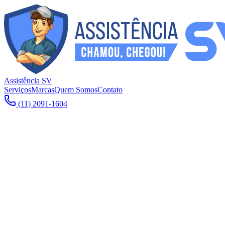
Assistência SV
Serviços
Marcas
Quem Somos
Contato
(11) 2091-1604