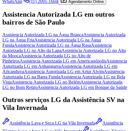
WhatsApp
(11) 2091-1604
Agendamento Online
Assistencia Autorizada LG
em outros
bairros
de São Paulo
Assistencia Autorizada LG
na Água Branca
Assistencia Autorizada
LG
na Água Fria
Assistencia Autorizada LG
na Água
Funda
Assistencia Autorizada LG
na Água Rasa
Assistencia
Autorizada LG
no Alto da Lapa
Assistencia Autorizada LG
no Alto
da Mooca
Assistencia Autorizada LG
no Alto de
Pinheiros
Assistencia Autorizada LG
em Americanópolis
Assistencia
Autorizada LG
em Anhanguera
Assistencia Autorizada LG
em
Aricanduva
Assistencia Autorizada LG
em Artur Alvim
Assistencia
Autorizada LG
na Barra Funda
Assistencia Autorizada LG
na Bela
Vista
Assistencia Autorizada LG
no Belém
Assistencia Autorizada
LG
no Bom Retiro
Assistencia Autorizada LG
em Bosque da Saúde
Outros serviços
LG
da Assistência SV
na
Vila Invernada
Assistência Lava e Seca LG
na Vila Invernada
Assistência