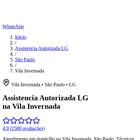
WhatsApp
Início
/
Assistencia Autorizada LG
/
São Paulo
/
Vila Invernada
Vila Invernada
•
São Paulo
•
LG
Assistencia Autorizada LG
na Vila Invernada
4.9
(
2580
avaliações)
Atendimento em domicílio
na Vila Invernada
,
São Paulo
. Técnicos