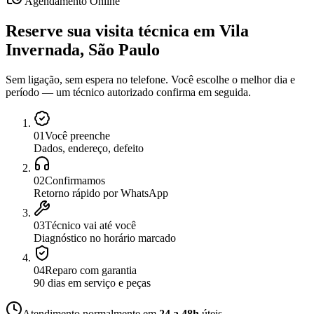
Agendamento Online
Reserve sua visita técnica
em
Vila
Invernada, São Paulo
Sem ligação, sem espera no telefone. Você escolhe o melhor dia e
período — um técnico autorizado confirma em seguida.
0
1
Você preenche
Dados, endereço, defeito
0
2
Confirmamos
Retorno rápido por WhatsApp
0
3
Técnico vai até você
Diagnóstico no horário marcado
0
4
Reparo com garantia
90 dias em serviço e peças
Atendimento normalmente em
24 a 48h
úteis.