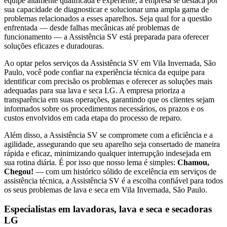
equipe altamente qualificada e experiente, a empresa se destaca por
sua capacidade de diagnosticar e solucionar uma ampla gama de
problemas relacionados a esses aparelhos. Seja qual for a questão
enfrentada — desde falhas mecânicas até problemas de
funcionamento — a Assistência SV está preparada para oferecer
soluções eficazes e duradouras.
Ao optar pelos serviços da Assistência SV
em Vila Invernada, São
Paulo
, você pode confiar na experiência técnica da equipe para
identificar com precisão os problemas e oferecer as soluções mais
adequadas para sua lava e seca
LG
. A empresa prioriza a
transparência em suas operações, garantindo que os clientes sejam
informados sobre os procedimentos necessários, os prazos e os
custos envolvidos em cada etapa do processo de reparo.
Além disso, a Assistência SV se compromete com a eficiência e a
agilidade, assegurando que seu aparelho seja consertado de maneira
rápida e eficaz, minimizando qualquer interrupção indesejada em
sua rotina diária. É por isso que nosso lema é simples:
Chamou,
Chegou!
— com um histórico sólido de excelência em serviços de
assistência técnica, a Assistência SV é a escolha confiável para todos
os seus problemas de lava e seca
em Vila Invernada, São Paulo
.
Especialistas em lavadoras, lava e seca e secadoras
LG