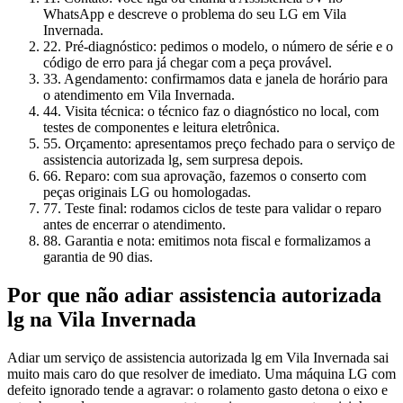
WhatsApp e descreve o problema do seu LG em Vila
Invernada.
2
2. Pré-diagnóstico: pedimos o modelo, o número de série e o
código de erro para já chegar com a peça provável.
3
3. Agendamento: confirmamos data e janela de horário para
o atendimento em Vila Invernada.
4
4. Visita técnica: o técnico faz o diagnóstico no local, com
testes de componentes e leitura eletrônica.
5
5. Orçamento: apresentamos preço fechado para o serviço de
assistencia autorizada lg, sem surpresa depois.
6
6. Reparo: com sua aprovação, fazemos o conserto com
peças originais LG ou homologadas.
7
7. Teste final: rodamos ciclos de teste para validar o reparo
antes de encerrar o atendimento.
8
8. Garantia e nota: emitimos nota fiscal e formalizamos a
garantia de 90 dias.
Por que não adiar
assistencia autorizada
lg
na Vila Invernada
Adiar um serviço de assistencia autorizada lg em Vila Invernada sai
muito mais caro do que resolver de imediato. Uma máquina LG com
defeito ignorado tende a agravar: o rolamento gasto detona o eixo e