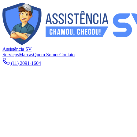
Assistência SV
Serviços
Marcas
Quem Somos
Contato
(11) 2091-1604