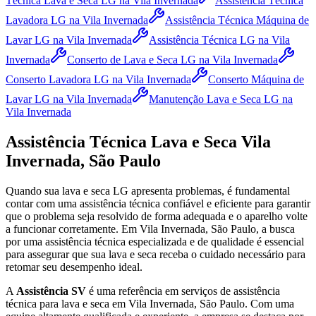
Técnica Lava e Seca LG
na Vila Invernada
Assistência Técnica
Lavadora LG
na Vila Invernada
Assistência Técnica Máquina de
Lavar LG
na Vila Invernada
Assistência Técnica LG
na Vila
Invernada
Conserto de Lava e Seca LG
na Vila Invernada
Conserto Lavadora LG
na Vila Invernada
Conserto Máquina de
Lavar LG
na Vila Invernada
Manutenção Lava e Seca LG
na
Vila Invernada
Assistência Técnica Lava e Seca
Vila
Invernada, São Paulo
Quando sua lava e seca
LG
apresenta problemas, é fundamental
contar com uma assistência técnica confiável e eficiente para garantir
que o problema seja resolvido de forma adequada e o aparelho volte
a funcionar corretamente.
Em Vila Invernada, São Paulo
, a busca
por uma assistência técnica especializada e de qualidade é essencial
para assegurar que sua lava e seca receba o cuidado necessário para
retomar seu desempenho ideal.
A
Assistência SV
é uma referência em serviços de assistência
técnica para lava e seca
em Vila Invernada, São Paulo
. Com uma