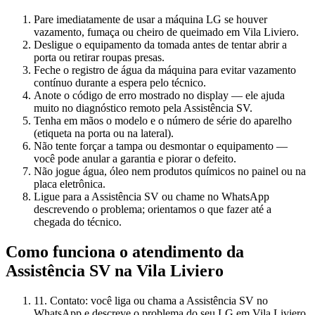
Pare imediatamente de usar a máquina LG se houver
vazamento, fumaça ou cheiro de queimado em Vila Liviero.
Desligue o equipamento da tomada antes de tentar abrir a
porta ou retirar roupas presas.
Feche o registro de água da máquina para evitar vazamento
contínuo durante a espera pelo técnico.
Anote o código de erro mostrado no display — ele ajuda
muito no diagnóstico remoto pela Assistência SV.
Tenha em mãos o modelo e o número de série do aparelho
(etiqueta na porta ou na lateral).
Não tente forçar a tampa ou desmontar o equipamento —
você pode anular a garantia e piorar o defeito.
Não jogue água, óleo nem produtos químicos no painel ou na
placa eletrônica.
Ligue para a Assistência SV ou chame no WhatsApp
descrevendo o problema; orientamos o que fazer até a
chegada do técnico.
Como funciona o atendimento da
Assistência SV
na Vila Liviero
1
1. Contato: você liga ou chama a Assistência SV no
WhatsApp e descreve o problema do seu LG em Vila Liviero.