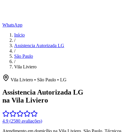
WhatsApp
Início
/
Assistencia Autorizada LG
/
São Paulo
/
Vila Liviero
Vila Liviero
•
São Paulo
•
LG
Assistencia Autorizada LG
na Vila Liviero
4.9
(
2580
avaliações)
Atendimento em domicílio
na Vila Liviero
,
São Paulo
. Técnicos