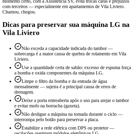
momento certo, com a Assistência SV, evita trocas caras e prejuízos
com terceiros — especialmente em apartamentos de Vila Liviero.
Chamou, chegou.
Dicas para preservar sua máquina
LG
na
Vila Liviero
Não exceda a capacidade indicada do tambor —
sobrecarga é a maior causa de quebra de rolamento em Vila
Liviero.
Use a quantidade certa de sabão: excesso de espuma força
a bomba e oxida componentes da máquina LG.
Limpe o filtro da bomba e da entrada de água
mensalmente — sujeira é a principal causa de erros de
drenagem.
Deixe a porta entreaberta após o uso para arejar o tambor
e evitar mofo na borracha (gaxeta).
Não desligue a máquina na tomada durante o ciclo —
interrompa pelo botão para preservar a placa.
Estabilize a rede elétrica com DPS ou protetor —
oscilações queimam módulos eletrônicos LG.