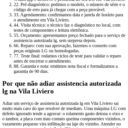
2
2. Pré-diagnóstico: pedimos o modelo, o número de série e o
código de erro para já chegar com a peça provável.
3
3. Agendamento: confirmamos data e janela de horário para
o atendimento em Vila Liviero.
4
4. Visita técnica: o técnico faz o diagnóstico no local, com
testes de componentes e leitura eletrônica.
5
5. Orçamento: apresentamos preço fechado para o serviço de
assistencia autorizada lg, sem surpresa depois.
6
6. Reparo: com sua aprovação, fazemos o conserto com
peças originais LG ou homologadas.
7
7. Teste final: rodamos ciclos de teste para validar o reparo
antes de encerrar o atendimento.
8
8. Garantia e nota: emitimos nota fiscal e formalizamos a
garantia de 90 dias.
Por que não adiar
assistencia autorizada
lg
na Vila Liviero
Adiar um serviço de assistencia autorizada lg em Vila Liviero sai
muito mais caro do que resolver de imediato. Uma máquina LG com
defeito ignorado tende a agravar: o rolamento gasto detona o eixo e
o tambor, a placa com mau contato queima componentes vizinhos, o
vazamento pequeno vira infiltração na laje do vizinho. Atender no