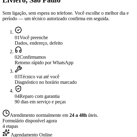
Liviero, São Paulo
Sem ligação, sem espera no telefone. Você escolhe o melhor dia e
período — um técnico autorizado confirma em seguida.
0
1
Você preenche
Dados, endereço, defeito
0
2
Confirmamos
Retorno rápido por WhatsApp
0
3
Técnico vai até você
Diagnóstico no horário marcado
0
4
Reparo com garantia
90 dias em serviço e peças
Atendimento normalmente em
24 a 48h
úteis.
Formulário disponível agora
4 etapas
Agendamento Online