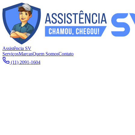
Assistência SV
Serviços
Marcas
Quem Somos
Contato
(11) 2091-1604