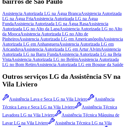
bairros
de São Paulo
Assistencia Autorizada LG
na Água Branca
Assistencia Autorizada
LG
na Água Fria
Assistencia Autorizada LG
na Água
Funda
Assistencia Autorizada LG
na Água Rasa
Assistencia
Autorizada LG
no Alto da Lapa
Assistencia Autorizada LG
no Alto
da Mooca
Assistencia Autorizada LG
no Alto de
Pinheiros
Assistencia Autorizada LG
em Americanópolis
Assistencia
Autorizada LG
em Anhanguera
Assistencia Autorizada LG
em
Aricanduva
Assistencia Autorizada LG
em Artur Alvim
Assistencia
Autorizada LG
na Barra Funda
Assistencia Autorizada LG
na Bela
Vista
Assistencia Autorizada LG
no Belém
Assistencia Autorizada
LG
no Bom Retiro
Assistencia Autorizada LG
em Bosque da Saúde
Outros serviços
LG
da Assistência SV
na
Vila Liviero
Assistência Lava e Seca LG
na Vila Liviero
Assistência
Técnica Lava e Seca LG
na Vila Liviero
Assistência Técnica
Lavadora LG
na Vila Liviero
Assistência Técnica Máquina de
Lavar LG
na Vila Liviero
Assistência Técnica LG
na Vila