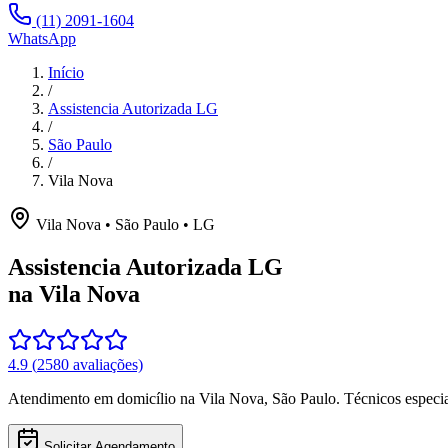
(11) 2091-1604
WhatsApp
Início
/
Assistencia Autorizada LG
/
São Paulo
/
Vila Nova
Vila Nova
•
São Paulo
•
LG
Assistencia Autorizada LG
na Vila Nova
4.9
(
2580
avaliações)
Atendimento em domicílio
na Vila Nova
,
São Paulo
. Técnicos espec
Solicitar Agendamento