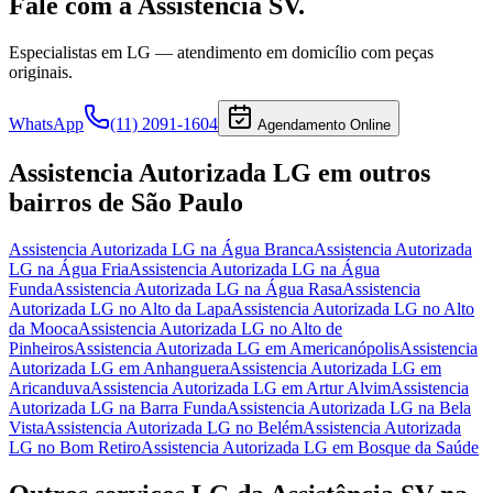
Fale com a Assistência SV.
Especialistas em
LG
— atendimento em domicílio com peças
originais.
WhatsApp
(11) 2091-1604
Agendamento Online
Assistencia Autorizada LG
em outros
bairros
de São Paulo
Assistencia Autorizada LG
na Água Branca
Assistencia Autorizada
LG
na Água Fria
Assistencia Autorizada LG
na Água
Funda
Assistencia Autorizada LG
na Água Rasa
Assistencia
Autorizada LG
no Alto da Lapa
Assistencia Autorizada LG
no Alto
da Mooca
Assistencia Autorizada LG
no Alto de
Pinheiros
Assistencia Autorizada LG
em Americanópolis
Assistencia
Autorizada LG
em Anhanguera
Assistencia Autorizada LG
em
Aricanduva
Assistencia Autorizada LG
em Artur Alvim
Assistencia
Autorizada LG
na Barra Funda
Assistencia Autorizada LG
na Bela
Vista
Assistencia Autorizada LG
no Belém
Assistencia Autorizada
LG
no Bom Retiro
Assistencia Autorizada LG
em Bosque da Saúde