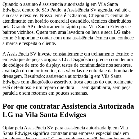
Quando o assunto é assistencia autorizada lg em Vila Santa
Edwiges, dentro de São Paulo, a Assistência SV agenda, vai até a
sua casa e resolve. Nosso lema é "Chamou, Chegou!": central de
atendimento em horário comercial estendido, técnicos distribuídos
pela Grande SP e deslocamento rápido para Vila Santa Edwiges e
bairros vizinhos. Quem tem uma lavadora ou lava e seca LG sabe
como é importante contar com uma assistência técnica que conhece
a marca e respeita o cliente.
A Assistência SV investe constantemente em treinamento técnico e
em estoque de peças originais LG. Diagnóstico preciso com leitura
de códigos de erro do display, testes de continuidade nos sensores,
avaliação do motor inverter, das válvulas de entrada e da bomba de
drenagem. Resultado: assistencia autorizada lg em Vila Santa
Edwiges com diagnóstico assertivo, troca apenas do que realmente
está defeituoso e um reparo que dura — sem gambiarra, sem peça
paralela e sem retornos em poucas semanas.
Por que contratar
Assistencia Autorizada
LG
na Vila Santa Edwiges
Optar pela Assistência SV para assistencia autorizada lg em Vila
Santa Edwiges significa contratar uma empresa especializada em
lavadoras e lava e seca LG, que conhece o perfil dos equipamentos