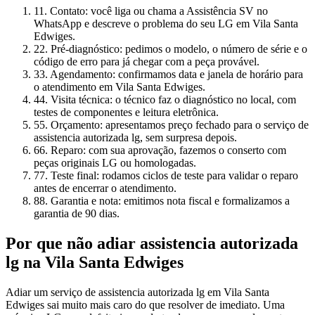
1
1. Contato: você liga ou chama a Assistência SV no
WhatsApp e descreve o problema do seu LG em Vila Santa
Edwiges.
2
2. Pré-diagnóstico: pedimos o modelo, o número de série e o
código de erro para já chegar com a peça provável.
3
3. Agendamento: confirmamos data e janela de horário para
o atendimento em Vila Santa Edwiges.
4
4. Visita técnica: o técnico faz o diagnóstico no local, com
testes de componentes e leitura eletrônica.
5
5. Orçamento: apresentamos preço fechado para o serviço de
assistencia autorizada lg, sem surpresa depois.
6
6. Reparo: com sua aprovação, fazemos o conserto com
peças originais LG ou homologadas.
7
7. Teste final: rodamos ciclos de teste para validar o reparo
antes de encerrar o atendimento.
8
8. Garantia e nota: emitimos nota fiscal e formalizamos a
garantia de 90 dias.
Por que não adiar
assistencia autorizada
lg
na Vila Santa Edwiges
Adiar um serviço de assistencia autorizada lg em Vila Santa
Edwiges sai muito mais caro do que resolver de imediato. Uma