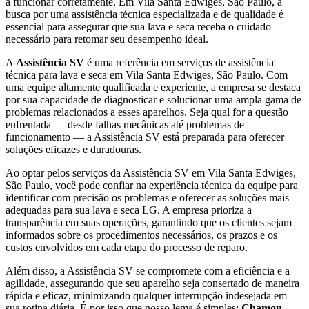
a funcionar corretamente.
Em Vila Santa Edwiges, São Paulo
, a
busca por uma assistência técnica especializada e de qualidade é
essencial para assegurar que sua lava e seca receba o cuidado
necessário para retomar seu desempenho ideal.
A
Assistência SV
é uma referência em serviços de assistência
técnica para lava e seca
em Vila Santa Edwiges, São Paulo
. Com
uma equipe altamente qualificada e experiente, a empresa se destaca
por sua capacidade de diagnosticar e solucionar uma ampla gama de
problemas relacionados a esses aparelhos. Seja qual for a questão
enfrentada — desde falhas mecânicas até problemas de
funcionamento — a Assistência SV está preparada para oferecer
soluções eficazes e duradouras.
Ao optar pelos serviços da Assistência SV
em Vila Santa Edwiges,
São Paulo
, você pode confiar na experiência técnica da equipe para
identificar com precisão os problemas e oferecer as soluções mais
adequadas para sua lava e seca
LG
. A empresa prioriza a
transparência em suas operações, garantindo que os clientes sejam
informados sobre os procedimentos necessários, os prazos e os
custos envolvidos em cada etapa do processo de reparo.
Além disso, a Assistência SV se compromete com a eficiência e a
agilidade, assegurando que seu aparelho seja consertado de maneira
rápida e eficaz, minimizando qualquer interrupção indesejada em
sua rotina diária. É por isso que nosso lema é simples:
Chamou,