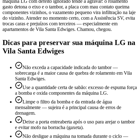
máquina LG com defeito ignorado tende a agravar: o rolamento
gasto detona o eixo e o tambor, a placa com mau contato queima
componentes vizinhos, o vazamento pequeno vira infiltração na laje
do vizinho. Atender no momento certo, com a Assistência SV, evita
trocas caras e prejuízos com terceiros — especialmente em
apartamentos de Vila Santa Edwiges. Chamou, chegou.
Dicas para preservar sua máquina
LG
na
Vila Santa Edwiges
Não exceda a capacidade indicada do tambor —
sobrecarga é a maior causa de quebra de rolamento em Vila
Santa Edwiges.
Use a quantidade certa de sabão: excesso de espuma força
a bomba e oxida componentes da máquina LG.
Limpe o filtro da bomba e da entrada de água
mensalmente — sujeira é a principal causa de erros de
drenagem.
Deixe a porta entreaberta após o uso para arejar o tambor
e evitar mofo na borracha (gaxeta).
Não desligue a máquina na tomada durante o ciclo —