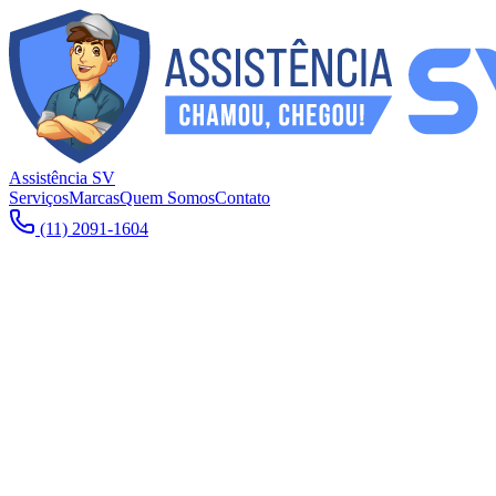
Assistência SV
Serviços
Marcas
Quem Somos
Contato
(11) 2091-1604