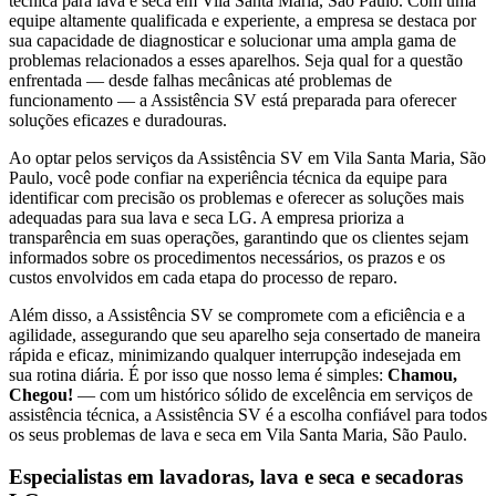
técnica para lava e seca
em Vila Santa Maria, São Paulo
. Com uma
equipe altamente qualificada e experiente, a empresa se destaca por
sua capacidade de diagnosticar e solucionar uma ampla gama de
problemas relacionados a esses aparelhos. Seja qual for a questão
enfrentada — desde falhas mecânicas até problemas de
funcionamento — a Assistência SV está preparada para oferecer
soluções eficazes e duradouras.
Ao optar pelos serviços da Assistência SV
em Vila Santa Maria, São
Paulo
, você pode confiar na experiência técnica da equipe para
identificar com precisão os problemas e oferecer as soluções mais
adequadas para sua lava e seca
LG
. A empresa prioriza a
transparência em suas operações, garantindo que os clientes sejam
informados sobre os procedimentos necessários, os prazos e os
custos envolvidos em cada etapa do processo de reparo.
Além disso, a Assistência SV se compromete com a eficiência e a
agilidade, assegurando que seu aparelho seja consertado de maneira
rápida e eficaz, minimizando qualquer interrupção indesejada em
sua rotina diária. É por isso que nosso lema é simples:
Chamou,
Chegou!
— com um histórico sólido de excelência em serviços de
assistência técnica, a Assistência SV é a escolha confiável para todos
os seus problemas de lava e seca
em Vila Santa Maria, São Paulo
.
Especialistas em lavadoras, lava e seca e secadoras