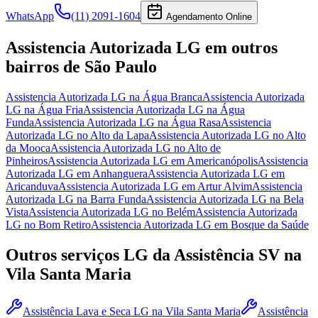
WhatsApp
(11) 2091-1604
Agendamento Online
Assistencia Autorizada LG
em outros
bairros
de São Paulo
Assistencia Autorizada LG
na Água Branca
Assistencia Autorizada
LG
na Água Fria
Assistencia Autorizada LG
na Água
Funda
Assistencia Autorizada LG
na Água Rasa
Assistencia
Autorizada LG
no Alto da Lapa
Assistencia Autorizada LG
no Alto
da Mooca
Assistencia Autorizada LG
no Alto de
Pinheiros
Assistencia Autorizada LG
em Americanópolis
Assistencia
Autorizada LG
em Anhanguera
Assistencia Autorizada LG
em
Aricanduva
Assistencia Autorizada LG
em Artur Alvim
Assistencia
Autorizada LG
na Barra Funda
Assistencia Autorizada LG
na Bela
Vista
Assistencia Autorizada LG
no Belém
Assistencia Autorizada
LG
no Bom Retiro
Assistencia Autorizada LG
em Bosque da Saúde
Outros serviços
LG
da Assistência SV
na
Vila Santa Maria
Assistência Lava e Seca LG
na Vila Santa Maria
Assistência