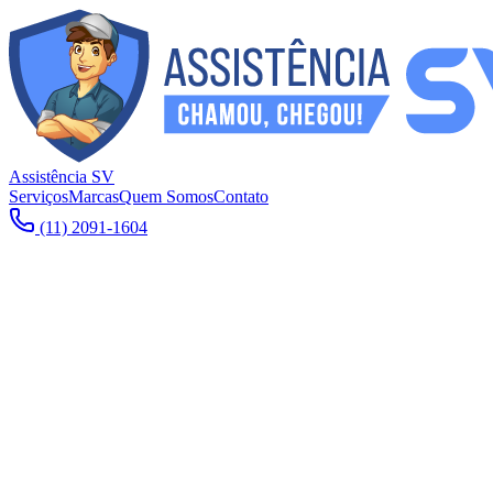
Assistência SV
Serviços
Marcas
Quem Somos
Contato
(11) 2091-1604