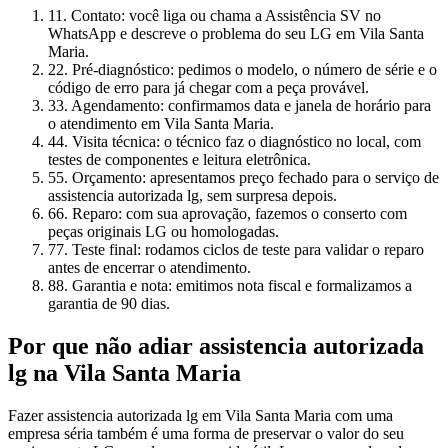
1
1. Contato: você liga ou chama a Assistência SV no
WhatsApp e descreve o problema do seu LG em Vila Santa
Maria.
2
2. Pré-diagnóstico: pedimos o modelo, o número de série e o
código de erro para já chegar com a peça provável.
3
3. Agendamento: confirmamos data e janela de horário para
o atendimento em Vila Santa Maria.
4
4. Visita técnica: o técnico faz o diagnóstico no local, com
testes de componentes e leitura eletrônica.
5
5. Orçamento: apresentamos preço fechado para o serviço de
assistencia autorizada lg, sem surpresa depois.
6
6. Reparo: com sua aprovação, fazemos o conserto com
peças originais LG ou homologadas.
7
7. Teste final: rodamos ciclos de teste para validar o reparo
antes de encerrar o atendimento.
8
8. Garantia e nota: emitimos nota fiscal e formalizamos a
garantia de 90 dias.
Por que não adiar
assistencia autorizada
lg
na Vila Santa Maria
Fazer assistencia autorizada lg em Vila Santa Maria com uma
empresa séria também é uma forma de preservar o valor do seu