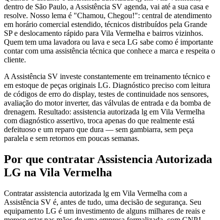
dentro de São Paulo, a Assistência SV agenda, vai até a sua casa e
resolve. Nosso lema é "Chamou, Chegou!": central de atendimento
em horário comercial estendido, técnicos distribuídos pela Grande
SP e deslocamento rápido para Vila Vermelha e bairros vizinhos.
Quem tem uma lavadora ou lava e seca LG sabe como é importante
contar com uma assistência técnica que conhece a marca e respeita o
cliente.
A Assistência SV investe constantemente em treinamento técnico e
em estoque de peças originais LG. Diagnóstico preciso com leitura
de códigos de erro do display, testes de continuidade nos sensores,
avaliação do motor inverter, das válvulas de entrada e da bomba de
drenagem. Resultado: assistencia autorizada lg em Vila Vermelha
com diagnóstico assertivo, troca apenas do que realmente está
defeituoso e um reparo que dura — sem gambiarra, sem peça
paralela e sem retornos em poucas semanas.
Por que contratar
Assistencia Autorizada
LG
na Vila Vermelha
Contratar assistencia autorizada lg em Vila Vermelha com a
Assistência SV é, antes de tudo, uma decisão de segurança. Seu
equipamento LG é um investimento de alguns milhares de reais e
merece estar nas mãos de uma empresa formalizada, com CNPJ