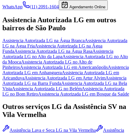
WhatsApp
(11) 2091-1604
Agendamento Online
Assistencia Autorizada LG
em outros
bairros
de São Paulo
Assistencia Autorizada LG
na Água Branca
Assistencia Autorizada
LG
na Água Fria
Assistencia Autorizada LG
na Água
Funda
Assistencia Autorizada LG
na Água Rasa
Assistencia
Autorizada LG
no Alto da Lapa
Assistencia Autorizada LG
no Alto
da Mooca
Assistencia Autorizada LG
no Alto de
Pinheiros
Assistencia Autorizada LG
em Americanópolis
Assistencia
Autorizada LG
em Anhanguera
Assistencia Autorizada LG
em
Aricanduva
Assistencia Autorizada LG
em Artur Alvim
Assistencia
Autorizada LG
na Barra Funda
Assistencia Autorizada LG
na Bela
Vista
Assistencia Autorizada LG
no Belém
Assistencia Autorizada
LG
no Bom Retiro
Assistencia Autorizada LG
em Bosque da Saúde
Outros serviços
LG
da Assistência SV
na
Vila Vermelha
Assistência Lava e Seca LG
na Vila Vermelha
Assistência