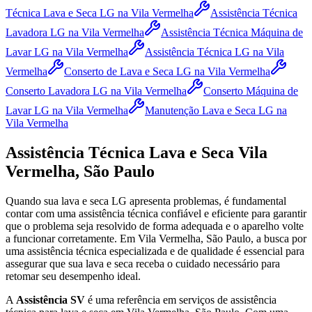
Técnica Lava e Seca LG
na Vila Vermelha
Assistência Técnica
Lavadora LG
na Vila Vermelha
Assistência Técnica Máquina de
Lavar LG
na Vila Vermelha
Assistência Técnica LG
na Vila
Vermelha
Conserto de Lava e Seca LG
na Vila Vermelha
Conserto Lavadora LG
na Vila Vermelha
Conserto Máquina de
Lavar LG
na Vila Vermelha
Manutenção Lava e Seca LG
na
Vila Vermelha
Assistência Técnica Lava e Seca
Vila
Vermelha, São Paulo
Quando sua lava e seca
LG
apresenta problemas, é fundamental
contar com uma assistência técnica confiável e eficiente para garantir
que o problema seja resolvido de forma adequada e o aparelho volte
a funcionar corretamente.
Em Vila Vermelha, São Paulo
, a busca por
uma assistência técnica especializada e de qualidade é essencial para
assegurar que sua lava e seca receba o cuidado necessário para
retomar seu desempenho ideal.
A
Assistência SV
é uma referência em serviços de assistência