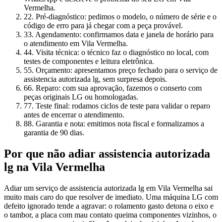
Vermelha.
2
2. Pré-diagnóstico: pedimos o modelo, o número de série e o
código de erro para já chegar com a peça provável.
3
3. Agendamento: confirmamos data e janela de horário para
o atendimento em Vila Vermelha.
4
4. Visita técnica: o técnico faz o diagnóstico no local, com
testes de componentes e leitura eletrônica.
5
5. Orçamento: apresentamos preço fechado para o serviço de
assistencia autorizada lg, sem surpresa depois.
6
6. Reparo: com sua aprovação, fazemos o conserto com
peças originais LG ou homologadas.
7
7. Teste final: rodamos ciclos de teste para validar o reparo
antes de encerrar o atendimento.
8
8. Garantia e nota: emitimos nota fiscal e formalizamos a
garantia de 90 dias.
Por que não adiar
assistencia autorizada
lg
na Vila Vermelha
Adiar um serviço de assistencia autorizada lg em Vila Vermelha sai
muito mais caro do que resolver de imediato. Uma máquina LG com
defeito ignorado tende a agravar: o rolamento gasto detona o eixo e
o tambor, a placa com mau contato queima componentes vizinhos, o