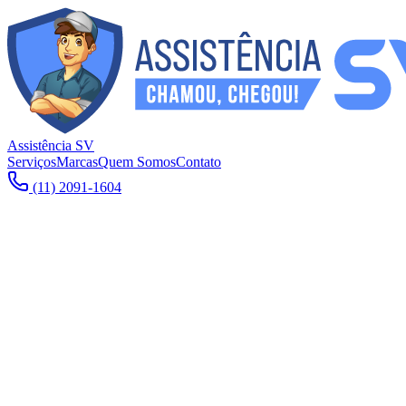
Assistência SV
Serviços
Marcas
Quem Somos
Contato
(11) 2091-1604