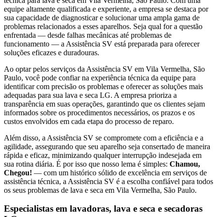
técnica para lava e seca
em Vila Vermelha, São Paulo
. Com uma
equipe altamente qualificada e experiente, a empresa se destaca por
sua capacidade de diagnosticar e solucionar uma ampla gama de
problemas relacionados a esses aparelhos. Seja qual for a questão
enfrentada — desde falhas mecânicas até problemas de
funcionamento — a Assistência SV está preparada para oferecer
soluções eficazes e duradouras.
Ao optar pelos serviços da Assistência SV
em Vila Vermelha, São
Paulo
, você pode confiar na experiência técnica da equipe para
identificar com precisão os problemas e oferecer as soluções mais
adequadas para sua lava e seca
LG
. A empresa prioriza a
transparência em suas operações, garantindo que os clientes sejam
informados sobre os procedimentos necessários, os prazos e os
custos envolvidos em cada etapa do processo de reparo.
Além disso, a Assistência SV se compromete com a eficiência e a
agilidade, assegurando que seu aparelho seja consertado de maneira
rápida e eficaz, minimizando qualquer interrupção indesejada em
sua rotina diária. É por isso que nosso lema é simples:
Chamou,
Chegou!
— com um histórico sólido de excelência em serviços de
assistência técnica, a Assistência SV é a escolha confiável para todos
os seus problemas de lava e seca
em Vila Vermelha, São Paulo
.
Especialistas em lavadoras, lava e seca e secadoras