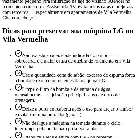
vazamento pequeno vira infiltração na laje do vizinho. Atender no
momento certo, com a Assistência SV, evita trocas caras e prejuízos
com terceiros — especialmente em apartamentos de Vila Vermelha.
Chamou, chegou.
Dicas para preservar sua máquina
LG
na
Vila Vermelha
Não exceda a capacidade indicada do tambor —
sobrecarga é a maior causa de quebra de rolamento em Vila
Vermelha.
Use a quantidade certa de sabão: excesso de espuma força
a bomba e oxida componentes da máquina LG.
Limpe o filtro da bomba e da entrada de água
mensalmente — sujeira é a principal causa de erros de
drenagem.
Deixe a porta entreaberta após o uso para arejar o tambor
e evitar mofo na borracha (gaxeta).
Não desligue a máquina na tomada durante o ciclo —
interrompa pelo botão para preservar a placa.
Estabilize a rede elétrica com DPS ou protetor —