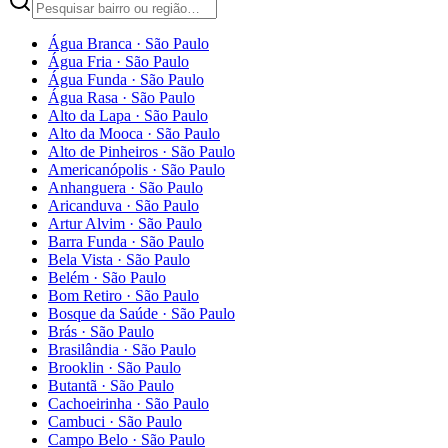
Água Branca
·
São Paulo
Água Fria
·
São Paulo
Água Funda
·
São Paulo
Água Rasa
·
São Paulo
Alto da Lapa
·
São Paulo
Alto da Mooca
·
São Paulo
Alto de Pinheiros
·
São Paulo
Americanópolis
·
São Paulo
Anhanguera
·
São Paulo
Aricanduva
·
São Paulo
Artur Alvim
·
São Paulo
Barra Funda
·
São Paulo
Bela Vista
·
São Paulo
Belém
·
São Paulo
Bom Retiro
·
São Paulo
Bosque da Saúde
·
São Paulo
Brás
·
São Paulo
Brasilândia
·
São Paulo
Brooklin
·
São Paulo
Butantã
·
São Paulo
Cachoeirinha
·
São Paulo
Cambuci
·
São Paulo
Campo Belo
·
São Paulo