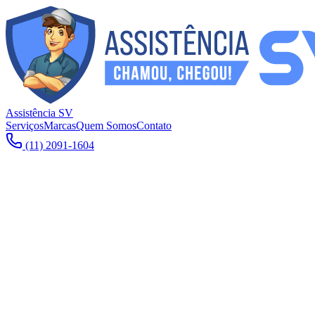
Assistência SV
Serviços
Marcas
Quem Somos
Contato
(11) 2091-1604