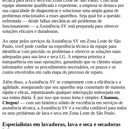
técnica para lava e seca
em Zona Leste de São Paulo
. Com uma
equipe altamente qualificada e experiente, a empresa se destaca por
sua capacidade de diagnosticar e solucionar uma ampla gama de
problemas relacionados a esses aparelhos. Seja qual for a questão
enfrentada — desde falhas mecânicas até problemas de
funcionamento — a Assistência SV está preparada para oferecer
soluções eficazes e duradouras.
Ao optar pelos serviços da Assistência SV
em Zona Leste de São
Paulo
, você pode confiar na experiência técnica da equipe para
identificar com precisão os problemas e oferecer as soluções mais
adequadas para sua lava e seca
LG
. A empresa prioriza a
transparência em suas operações, garantindo que os clientes sejam
informados sobre os procedimentos necessários, os prazos e os
custos envolvidos em cada etapa do processo de reparo.
Além disso, a Assistência SV se compromete com a eficiência e a
agilidade, assegurando que seu aparelho seja consertado de maneira
rápida e eficaz, minimizando qualquer interrupção indesejada em
sua rotina diária. É por isso que nosso lema é simples:
Chamou,
Chegou!
— com um histórico sólido de excelência em serviços de
assistência técnica, a Assistência SV é a escolha confiável para todos
os seus problemas de lava e seca
em Zona Leste de São Paulo
.
Especialistas em lavadoras, lava e seca e secadoras