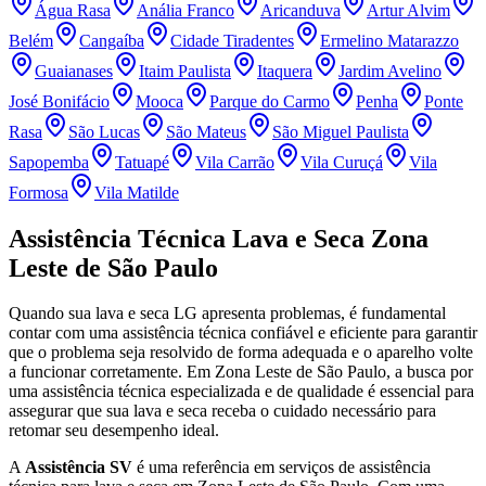
Água Rasa
Anália Franco
Aricanduva
Artur Alvim
Belém
Cangaíba
Cidade Tiradentes
Ermelino Matarazzo
Guaianases
Itaim Paulista
Itaquera
Jardim Avelino
José Bonifácio
Mooca
Parque do Carmo
Penha
Ponte
Rasa
São Lucas
São Mateus
São Miguel Paulista
Sapopemba
Tatuapé
Vila Carrão
Vila Curuçá
Vila
Formosa
Vila Matilde
Assistência Técnica Lava e Seca
Zona
Leste de São Paulo
Quando sua lava e seca
LG
apresenta problemas, é fundamental
contar com uma assistência técnica confiável e eficiente para garantir
que o problema seja resolvido de forma adequada e o aparelho volte
a funcionar corretamente.
Em Zona Leste de São Paulo
, a busca por
uma assistência técnica especializada e de qualidade é essencial para
assegurar que sua lava e seca receba o cuidado necessário para
retomar seu desempenho ideal.
A
Assistência SV
é uma referência em serviços de assistência