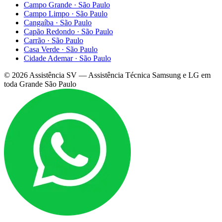
Campo Grande
·
São Paulo
Campo Limpo
·
São Paulo
Cangaíba
·
São Paulo
Capão Redondo
·
São Paulo
Carrão
·
São Paulo
Casa Verde
·
São Paulo
Cidade Ademar
·
São Paulo
©
2026
Assistência SV — Assistência Técnica Samsung e LG em
toda Grande São Paulo