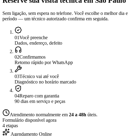
Reserve sua visita técnica
em
São Paulo
Sem ligação, sem espera no telefone. Você escolhe o melhor dia e
período — um técnico autorizado confirma em seguida.
0
1
Você preenche
Dados, endereço, defeito
0
2
Confirmamos
Retorno rápido por WhatsApp
0
3
Técnico vai até você
Diagnóstico no horário marcado
0
4
Reparo com garantia
90 dias em serviço e peças
Atendimento normalmente em
24 a 48h
úteis.
Formulário disponível agora
4 etapas
Agendamento Online