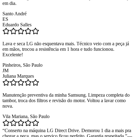
em dia.
Santo André
ES
Eduardo Salles
Lava e seca LG não esquentava mais. Técnico veio com a peça já
em mãos, trocou a resistência em 1 hora e tudo funcionou.
Excelente!
Pinheiros, São Paulo
JM
Juliana Marques
Manutenção preventiva da minha Samsung. Limpeza completa do
tambor, troca dos filtros e revisão do motor. Voltou a lavar como
nova.
Vila Mariana, São Paulo
“
Conserto na máquina LG Direct Drive. Demorou 1 dia a mais pra
chegar a peça, mas o serviço ficou perfeito. Garantia respeitada.
”
—