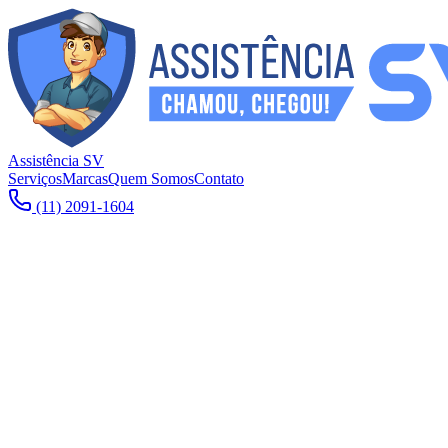
Assistência SV
Serviços
Marcas
Quem Somos
Contato
(11) 2091-1604