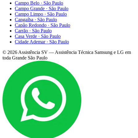
Campo Belo
·
São Paulo
Campo Grande
·
São Paulo
Campo Limpo
·
São Paulo
Cangaíba
·
São Paulo
Capão Redondo
·
São Paulo
Carrão
·
São Paulo
Casa Verde
·
São Paulo
Cidade Ademar
·
São Paulo
©
2026
Assistência SV — Assistência Técnica Samsung e LG em
toda Grande São Paulo