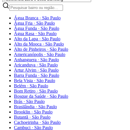
Água Branca
·
São Paulo
Água Fria
·
São Paulo
Água Funda
·
São Paulo
Água Rasa
·
São Paulo
Alto da Lapa
·
São Paulo
Alto da Mooca
·
São Paulo
Alto de Pinheiros
·
São Paulo
Americanópolis
·
São Paulo
Anhanguera
·
São Paulo
Aricanduva
·
São Paulo
Artur Alvim
·
São Paulo
Barra Funda
·
São Paulo
Bela Vista
·
São Paulo
Belém
·
São Paulo
Bom Retiro
·
São Paulo
Bosque da Saúde
·
São Paulo
Brás
·
São Paulo
Brasilândia
·
São Paulo
Brooklin
·
São Paulo
Butantã
·
São Paulo
Cachoeirinha
·
São Paulo
Cambuci
·
São Paulo