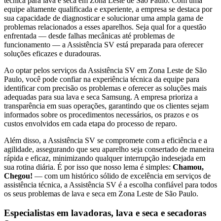
técnica para lava e seca
em Zona Leste de São Paulo
. Com uma
equipe altamente qualificada e experiente, a empresa se destaca por
sua capacidade de diagnosticar e solucionar uma ampla gama de
problemas relacionados a esses aparelhos. Seja qual for a questão
enfrentada — desde falhas mecânicas até problemas de
funcionamento — a Assistência SV está preparada para oferecer
soluções eficazes e duradouras.
Ao optar pelos serviços da Assistência SV
em Zona Leste de São
Paulo
, você pode confiar na experiência técnica da equipe para
identificar com precisão os problemas e oferecer as soluções mais
adequadas para sua lava e seca
Samsung
. A empresa prioriza a
transparência em suas operações, garantindo que os clientes sejam
informados sobre os procedimentos necessários, os prazos e os
custos envolvidos em cada etapa do processo de reparo.
Além disso, a Assistência SV se compromete com a eficiência e a
agilidade, assegurando que seu aparelho seja consertado de maneira
rápida e eficaz, minimizando qualquer interrupção indesejada em
sua rotina diária. É por isso que nosso lema é simples:
Chamou,
Chegou!
— com um histórico sólido de excelência em serviços de
assistência técnica, a Assistência SV é a escolha confiável para todos
os seus problemas de lava e seca
em Zona Leste de São Paulo
.
Especialistas em lavadoras, lava e seca e secadoras