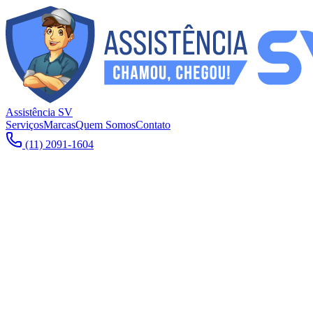
Assistência SV
Serviços
Marcas
Quem Somos
Contato
(11) 2091-1604