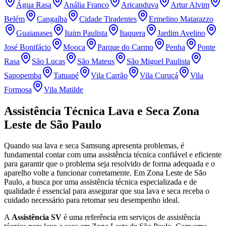
Água Rasa
Anália Franco
Aricanduva
Artur Alvim
Belém
Cangaíba
Cidade Tiradentes
Ermelino Matarazzo
Guaianases
Itaim Paulista
Itaquera
Jardim Avelino
José Bonifácio
Mooca
Parque do Carmo
Penha
Ponte
Rasa
São Lucas
São Mateus
São Miguel Paulista
Sapopemba
Tatuapé
Vila Carrão
Vila Curuçá
Vila
Formosa
Vila Matilde
Assistência Técnica Lava e Seca
Zona
Leste de São Paulo
Quando sua lava e seca
Samsung
apresenta problemas, é
fundamental contar com uma assistência técnica confiável e eficiente
para garantir que o problema seja resolvido de forma adequada e o
aparelho volte a funcionar corretamente.
Em Zona Leste de São
Paulo
, a busca por uma assistência técnica especializada e de
qualidade é essencial para assegurar que sua lava e seca receba o
cuidado necessário para retomar seu desempenho ideal.
A
Assistência SV
é uma referência em serviços de assistência