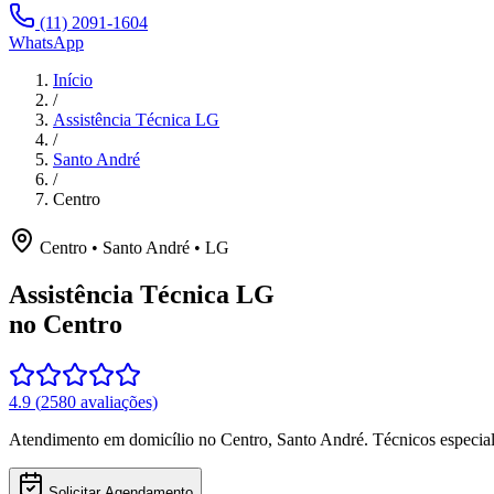
(11) 2091-1604
WhatsApp
Início
/
Assistência Técnica LG
/
Santo André
/
Centro
Centro
•
Santo André
•
LG
Assistência Técnica LG
no Centro
4.9
(
2580
avaliações)
Atendimento em domicílio
no Centro
,
Santo André
. Técnicos especi
Solicitar Agendamento