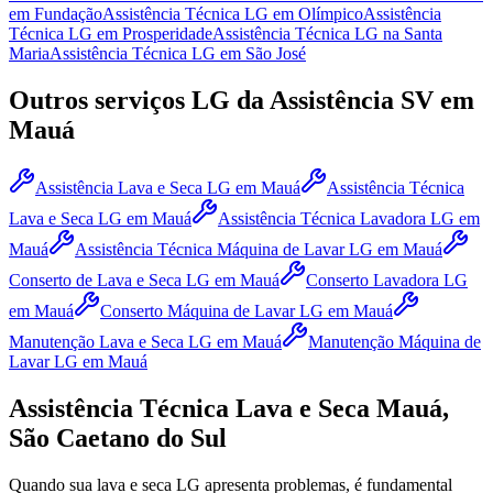
em Fundação
Assistência Técnica LG
em Olímpico
Assistência
Técnica LG
em Prosperidade
Assistência Técnica LG
na Santa
Maria
Assistência Técnica LG
em São José
Outros serviços
LG
da Assistência SV
em
Mauá
Assistência Lava e Seca LG
em Mauá
Assistência Técnica
Lava e Seca LG
em Mauá
Assistência Técnica Lavadora LG
em
Mauá
Assistência Técnica Máquina de Lavar LG
em Mauá
Conserto de Lava e Seca LG
em Mauá
Conserto Lavadora LG
em Mauá
Conserto Máquina de Lavar LG
em Mauá
Manutenção Lava e Seca LG
em Mauá
Manutenção Máquina de
Lavar LG
em Mauá
Assistência Técnica Lava e Seca
Mauá,
São Caetano do Sul
Quando sua lava e seca
LG
apresenta problemas, é fundamental