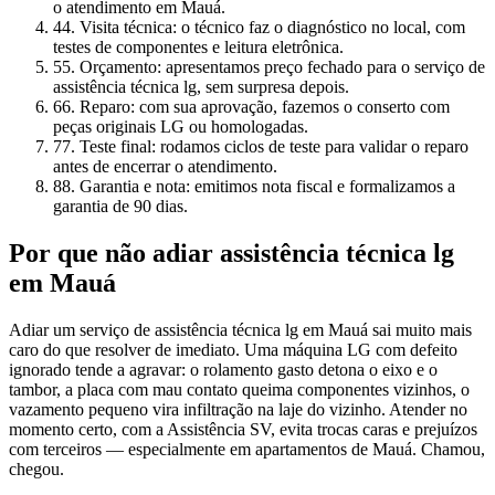
o atendimento em Mauá.
4
4. Visita técnica: o técnico faz o diagnóstico no local, com
testes de componentes e leitura eletrônica.
5
5. Orçamento: apresentamos preço fechado para o serviço de
assistência técnica lg, sem surpresa depois.
6
6. Reparo: com sua aprovação, fazemos o conserto com
peças originais LG ou homologadas.
7
7. Teste final: rodamos ciclos de teste para validar o reparo
antes de encerrar o atendimento.
8
8. Garantia e nota: emitimos nota fiscal e formalizamos a
garantia de 90 dias.
Por que não adiar
assistência técnica lg
em Mauá
Adiar um serviço de assistência técnica lg em Mauá sai muito mais
caro do que resolver de imediato. Uma máquina LG com defeito
ignorado tende a agravar: o rolamento gasto detona o eixo e o
tambor, a placa com mau contato queima componentes vizinhos, o
vazamento pequeno vira infiltração na laje do vizinho. Atender no
momento certo, com a Assistência SV, evita trocas caras e prejuízos
com terceiros — especialmente em apartamentos de Mauá. Chamou,
chegou.