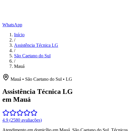
WhatsApp
Início
/
Assistência Técnica LG
/
São Caetano do Sul
/
Mauá
Mauá
•
São Caetano do Sul
•
LG
Assistência Técnica LG
em Mauá
4.9
(
2580
avaliações)
Atendimento em domicílio
em Mauá
,
São Caetano do Sul
. Técnicos