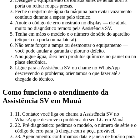
Desligue o equipamento da tomada antes de tentar abrir a
porta ou retirar roupas presas.
Feche o registro de água da máquina para evitar vazamento
contínuo durante a espera pelo técnico.
Anote o código de erro mostrado no display — ele ajuda
muito no diagnóstico remoto pela Assistência SV.
Tenha em mãos o modelo e o número de série do aparelho
(etiqueta na porta ou na lateral).
Não tente forçar a tampa ou desmontar o equipamento —
você pode anular a garantia e piorar o defeito.
Não jogue água, óleo nem produtos químicos no painel ou na
placa eletrônica.
Ligue para a Assistência SV ou chame no WhatsApp
descrevendo o problema; orientamos o que fazer até a
chegada do técnico.
Como funciona o atendimento da
Assistência SV
em Mauá
1
1. Contato: você liga ou chama a Assistência SV no
WhatsApp e descreve o problema do seu LG em Mauá.
2
2. Pré-diagnóstico: pedimos o modelo, o número de série e o
código de erro para já chegar com a peça provável.
3
3. Agendamento: confirmamos data e janela de horário para