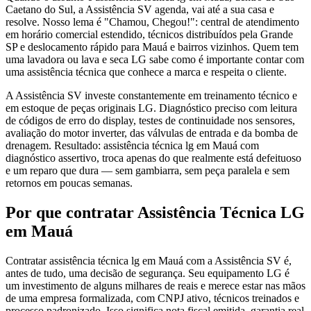
Caetano do Sul, a Assistência SV agenda, vai até a sua casa e
resolve. Nosso lema é "Chamou, Chegou!": central de atendimento
em horário comercial estendido, técnicos distribuídos pela Grande
SP e deslocamento rápido para Mauá e bairros vizinhos. Quem tem
uma lavadora ou lava e seca LG sabe como é importante contar com
uma assistência técnica que conhece a marca e respeita o cliente.
A Assistência SV investe constantemente em treinamento técnico e
em estoque de peças originais LG. Diagnóstico preciso com leitura
de códigos de erro do display, testes de continuidade nos sensores,
avaliação do motor inverter, das válvulas de entrada e da bomba de
drenagem. Resultado: assistência técnica lg em Mauá com
diagnóstico assertivo, troca apenas do que realmente está defeituoso
e um reparo que dura — sem gambiarra, sem peça paralela e sem
retornos em poucas semanas.
Por que contratar
Assistência Técnica LG
em Mauá
Contratar assistência técnica lg em Mauá com a Assistência SV é,
antes de tudo, uma decisão de segurança. Seu equipamento LG é
um investimento de alguns milhares de reais e merece estar nas mãos
de uma empresa formalizada, com CNPJ ativo, técnicos treinados e
processo padronizado. Isso significa nota fiscal emitida, garantia real