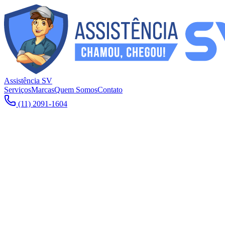
Assistência SV
Serviços
Marcas
Quem Somos
Contato
(11) 2091-1604