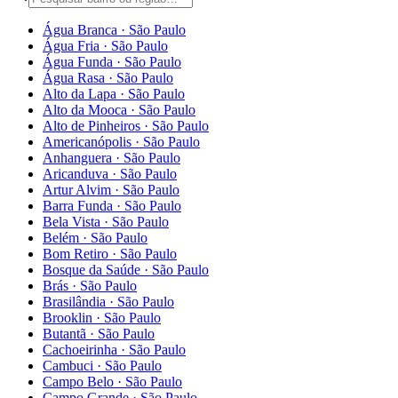
Água Branca
·
São Paulo
Água Fria
·
São Paulo
Água Funda
·
São Paulo
Água Rasa
·
São Paulo
Alto da Lapa
·
São Paulo
Alto da Mooca
·
São Paulo
Alto de Pinheiros
·
São Paulo
Americanópolis
·
São Paulo
Anhanguera
·
São Paulo
Aricanduva
·
São Paulo
Artur Alvim
·
São Paulo
Barra Funda
·
São Paulo
Bela Vista
·
São Paulo
Belém
·
São Paulo
Bom Retiro
·
São Paulo
Bosque da Saúde
·
São Paulo
Brás
·
São Paulo
Brasilândia
·
São Paulo
Brooklin
·
São Paulo
Butantã
·
São Paulo
Cachoeirinha
·
São Paulo
Cambuci
·
São Paulo
Campo Belo
·
São Paulo
Campo Grande
·
São Paulo