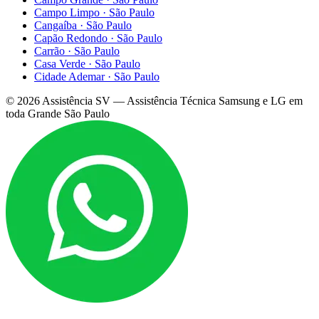
Campo Limpo
·
São Paulo
Cangaíba
·
São Paulo
Capão Redondo
·
São Paulo
Carrão
·
São Paulo
Casa Verde
·
São Paulo
Cidade Ademar
·
São Paulo
©
2026
Assistência SV — Assistência Técnica Samsung e LG em
toda Grande São Paulo