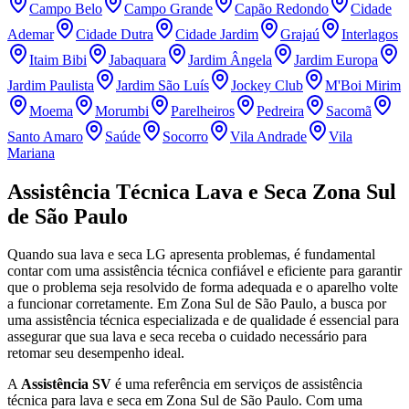
Campo Belo
Campo Grande
Capão Redondo
Cidade
Ademar
Cidade Dutra
Cidade Jardim
Grajaú
Interlagos
Itaim Bibi
Jabaquara
Jardim Ângela
Jardim Europa
Jardim Paulista
Jardim São Luís
Jockey Club
M'Boi Mirim
Moema
Morumbi
Parelheiros
Pedreira
Sacomã
Santo Amaro
Saúde
Socorro
Vila Andrade
Vila
Mariana
Assistência Técnica Lava e Seca
Zona Sul
de São Paulo
Quando sua lava e seca
LG
apresenta problemas, é fundamental
contar com uma assistência técnica confiável e eficiente para garantir
que o problema seja resolvido de forma adequada e o aparelho volte
a funcionar corretamente.
Em Zona Sul de São Paulo
, a busca por
uma assistência técnica especializada e de qualidade é essencial para
assegurar que sua lava e seca receba o cuidado necessário para
retomar seu desempenho ideal.
A
Assistência SV
é uma referência em serviços de assistência
técnica para lava e seca
em Zona Sul de São Paulo
. Com uma