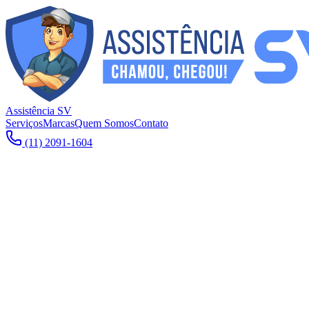
Assistência SV
Serviços
Marcas
Quem Somos
Contato
(11) 2091-1604