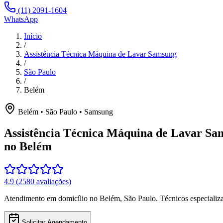
(11) 2091-1604
WhatsApp
Início
/
Assistência Técnica Máquina de Lavar Samsung
/
São Paulo
/
Belém
Belém
•
São Paulo
•
Samsung
Assistência Técnica Máquina de Lavar Sa
no Belém
4.9
(
2580
avaliações)
Atendimento em domicílio
no Belém
,
São Paulo
. Técnicos especiali
Solicitar Agendamento