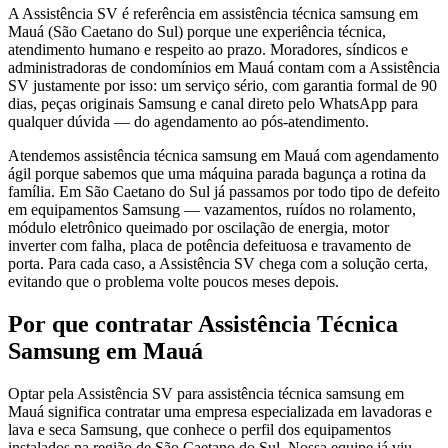
A Assistência SV é referência em assistência técnica samsung em
Mauá (São Caetano do Sul) porque une experiência técnica,
atendimento humano e respeito ao prazo. Moradores, síndicos e
administradoras de condomínios em Mauá contam com a Assistência
SV justamente por isso: um serviço sério, com garantia formal de 90
dias, peças originais Samsung e canal direto pelo WhatsApp para
qualquer dúvida — do agendamento ao pós-atendimento.
Atendemos assistência técnica samsung em Mauá com agendamento
ágil porque sabemos que uma máquina parada bagunça a rotina da
família. Em São Caetano do Sul já passamos por todo tipo de defeito
em equipamentos Samsung — vazamentos, ruídos no rolamento,
módulo eletrônico queimado por oscilação de energia, motor
inverter com falha, placa de potência defeituosa e travamento de
porta. Para cada caso, a Assistência SV chega com a solução certa,
evitando que o problema volte poucos meses depois.
Por que contratar
Assistência Técnica
Samsung
em Mauá
Optar pela Assistência SV para assistência técnica samsung em
Mauá significa contratar uma empresa especializada em lavadoras e
lava e seca Samsung, que conhece o perfil dos equipamentos
instalados na região de São Caetano do Sul. Nossa equipe já viu