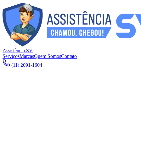
Assistência SV
Serviços
Marcas
Quem Somos
Contato
(11) 2091-1604