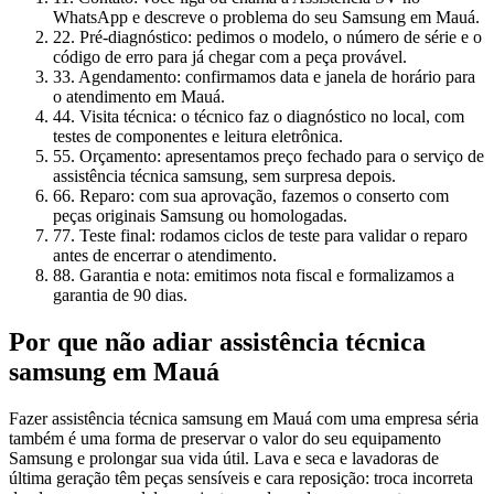
WhatsApp e descreve o problema do seu Samsung em Mauá.
2
2. Pré-diagnóstico: pedimos o modelo, o número de série e o
código de erro para já chegar com a peça provável.
3
3. Agendamento: confirmamos data e janela de horário para
o atendimento em Mauá.
4
4. Visita técnica: o técnico faz o diagnóstico no local, com
testes de componentes e leitura eletrônica.
5
5. Orçamento: apresentamos preço fechado para o serviço de
assistência técnica samsung, sem surpresa depois.
6
6. Reparo: com sua aprovação, fazemos o conserto com
peças originais Samsung ou homologadas.
7
7. Teste final: rodamos ciclos de teste para validar o reparo
antes de encerrar o atendimento.
8
8. Garantia e nota: emitimos nota fiscal e formalizamos a
garantia de 90 dias.
Por que não adiar
assistência técnica
samsung
em Mauá
Fazer assistência técnica samsung em Mauá com uma empresa séria
também é uma forma de preservar o valor do seu equipamento
Samsung e prolongar sua vida útil. Lava e seca e lavadoras de
última geração têm peças sensíveis e cara reposição: troca incorreta