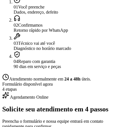
0
1
Você preenche
Dados, endereço, defeito
0
2
Confirmamos
Retorno rápido por WhatsApp
0
3
Técnico vai até você
Diagnóstico no horário marcado
0
4
Reparo com garantia
90 dias em serviço e peças
Atendimento normalmente em
24 a 48h
úteis.
Formulário disponível agora
4 etapas
Agendamento Online
Solicite seu atendimento em
4 passos
Preencha o formulário e nossa equipe entrará em contato
rapidamente para confirmar.