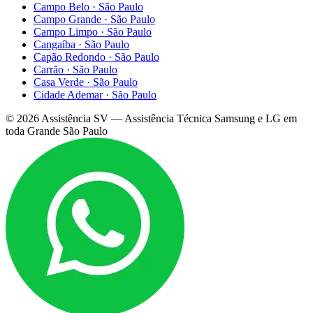
Campo Belo
·
São Paulo
Campo Grande
·
São Paulo
Campo Limpo
·
São Paulo
Cangaíba
·
São Paulo
Capão Redondo
·
São Paulo
Carrão
·
São Paulo
Casa Verde
·
São Paulo
Cidade Ademar
·
São Paulo
©
2026
Assistência SV — Assistência Técnica Samsung e LG em
toda Grande São Paulo