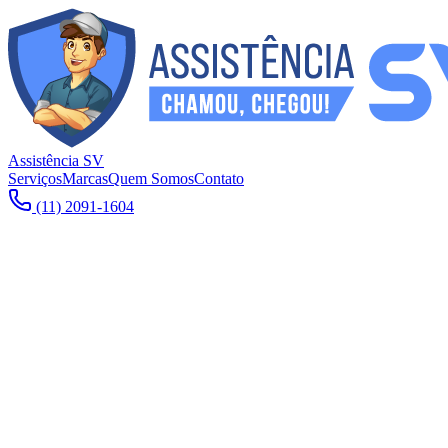
Assistência SV
Serviços
Marcas
Quem Somos
Contato
(11) 2091-1604