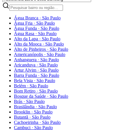
Água Branca
·
São Paulo
Água Fria
·
São Paulo
Água Funda
·
São Paulo
Água Rasa
·
São Paulo
Alto da Lapa
·
São Paulo
Alto da Mooca
·
São Paulo
Alto de Pinheiros
·
São Paulo
Americanópolis
·
São Paulo
Anhanguera
·
São Paulo
Aricanduva
·
São Paulo
Artur Alvim
·
São Paulo
Barra Funda
·
São Paulo
Bela Vista
·
São Paulo
Belém
·
São Paulo
Bom Retiro
·
São Paulo
Bosque da Saúde
·
São Paulo
Brás
·
São Paulo
Brasilândia
·
São Paulo
Brooklin
·
São Paulo
Butantã
·
São Paulo
Cachoeirinha
·
São Paulo
Cambuci
·
São Paulo