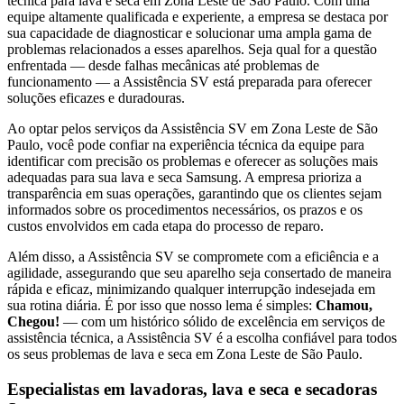
técnica para lava e seca
em Zona Leste de São Paulo
. Com uma
equipe altamente qualificada e experiente, a empresa se destaca por
sua capacidade de diagnosticar e solucionar uma ampla gama de
problemas relacionados a esses aparelhos. Seja qual for a questão
enfrentada — desde falhas mecânicas até problemas de
funcionamento — a Assistência SV está preparada para oferecer
soluções eficazes e duradouras.
Ao optar pelos serviços da Assistência SV
em Zona Leste de São
Paulo
, você pode confiar na experiência técnica da equipe para
identificar com precisão os problemas e oferecer as soluções mais
adequadas para sua lava e seca
Samsung
. A empresa prioriza a
transparência em suas operações, garantindo que os clientes sejam
informados sobre os procedimentos necessários, os prazos e os
custos envolvidos em cada etapa do processo de reparo.
Além disso, a Assistência SV se compromete com a eficiência e a
agilidade, assegurando que seu aparelho seja consertado de maneira
rápida e eficaz, minimizando qualquer interrupção indesejada em
sua rotina diária. É por isso que nosso lema é simples:
Chamou,
Chegou!
— com um histórico sólido de excelência em serviços de
assistência técnica, a Assistência SV é a escolha confiável para todos
os seus problemas de lava e seca
em Zona Leste de São Paulo
.
Especialistas em lavadoras, lava e seca e secadoras