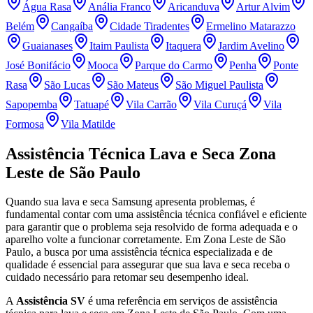
Água Rasa
Anália Franco
Aricanduva
Artur Alvim
Belém
Cangaíba
Cidade Tiradentes
Ermelino Matarazzo
Guaianases
Itaim Paulista
Itaquera
Jardim Avelino
José Bonifácio
Mooca
Parque do Carmo
Penha
Ponte
Rasa
São Lucas
São Mateus
São Miguel Paulista
Sapopemba
Tatuapé
Vila Carrão
Vila Curuçá
Vila
Formosa
Vila Matilde
Assistência Técnica Lava e Seca
Zona
Leste de São Paulo
Quando sua lava e seca
Samsung
apresenta problemas, é
fundamental contar com uma assistência técnica confiável e eficiente
para garantir que o problema seja resolvido de forma adequada e o
aparelho volte a funcionar corretamente.
Em Zona Leste de São
Paulo
, a busca por uma assistência técnica especializada e de
qualidade é essencial para assegurar que sua lava e seca receba o
cuidado necessário para retomar seu desempenho ideal.
A
Assistência SV
é uma referência em serviços de assistência