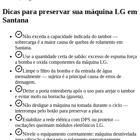
Dicas para preservar sua máquina
LG
em
Santana
Não exceda a capacidade indicada do tambor —
sobrecarga é a maior causa de quebra de rolamento em
Santana.
Use a quantidade certa de sabão: excesso de espuma força
a bomba e oxida componentes da máquina LG.
Limpe o filtro da bomba e da entrada de água
mensalmente — sujeira é a principal causa de erros de
drenagem.
Deixe a porta entreaberta após o uso para arejar o tambor
e evitar mofo na borracha (gaxeta).
Não desligue a máquina na tomada durante o ciclo —
interrompa pelo botão para preservar a placa.
Estabilize a rede elétrica com DPS ou protetor —
oscilações queimam módulos eletrônicos LG.
Nivele o equipamento corretamente: máquina desnivelada
gera vibração e desgasta o rolamento prematuramente.