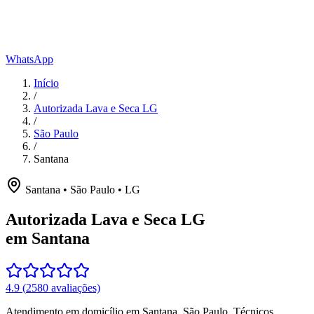
WhatsApp
Início
/
Autorizada Lava e Seca LG
/
São Paulo
/
Santana
Santana
•
São Paulo
•
LG
Autorizada Lava e Seca LG
em Santana
4.9
(
2580
avaliações)
Atendimento em domicílio
em Santana
,
São Paulo
. Técnicos