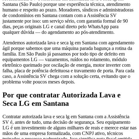
Santana (São Paulo) porque une experiência técnica, atendimento
humano e respeito ao prazo. Moradores, síndicos e administradoras
de condomínios em Santana contam com a Assistência SV
justamente por isso: um serviço sério, com garantia formal de 90
dias, peças originais LG e canal direto pelo WhatsApp para
qualquer dúvida — do agendamento ao pós-atendimento.
Atendemos autorizada lava e seca lg em Santana com agendamento
ágil porque sabemos que uma máquina parada bagunça a rotina da
família. Em São Paulo já passamos por todo tipo de defeito em
equipamentos LG — vazamentos, ruídos no rolamento, módulo
eletrônico queimado por oscilação de energia, motor inverter com
falha, placa de potência defeituosa e travamento de porta. Para cada
caso, a Assistência SV chega com a solução certa, evitando que o
problema volte poucos meses depois.
Por que contratar
Autorizada Lava e
Seca LG
em Santana
Contratar autorizada lava e seca lg em Santana com a Assistência
SV é, antes de tudo, uma decisão de segurança. Seu equipamento
LG é um investimento de alguns milhares de reais e merece estar nas
mãos de uma empresa formalizada, com CNPJ ativo, técnicos
treinados e processo padronizado. Isso significa nota fiscal emitida,