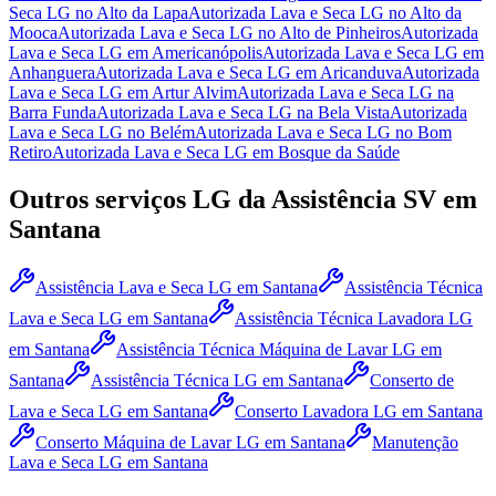
Seca LG
no Alto da Lapa
Autorizada Lava e Seca LG
no Alto da
Mooca
Autorizada Lava e Seca LG
no Alto de Pinheiros
Autorizada
Lava e Seca LG
em Americanópolis
Autorizada Lava e Seca LG
em
Anhanguera
Autorizada Lava e Seca LG
em Aricanduva
Autorizada
Lava e Seca LG
em Artur Alvim
Autorizada Lava e Seca LG
na
Barra Funda
Autorizada Lava e Seca LG
na Bela Vista
Autorizada
Lava e Seca LG
no Belém
Autorizada Lava e Seca LG
no Bom
Retiro
Autorizada Lava e Seca LG
em Bosque da Saúde
Outros serviços
LG
da Assistência SV
em
Santana
Assistência Lava e Seca LG
em Santana
Assistência Técnica
Lava e Seca LG
em Santana
Assistência Técnica Lavadora LG
em Santana
Assistência Técnica Máquina de Lavar LG
em
Santana
Assistência Técnica LG
em Santana
Conserto de
Lava e Seca LG
em Santana
Conserto Lavadora LG
em Santana
Conserto Máquina de Lavar LG
em Santana
Manutenção
Lava e Seca LG
em Santana