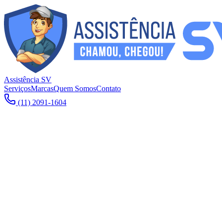
Assistência SV
Serviços
Marcas
Quem Somos
Contato
(11) 2091-1604