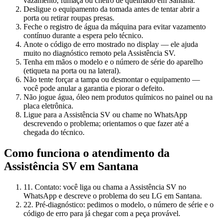
vazamento, fumaça ou cheiro de queimado em Santana.
Desligue o equipamento da tomada antes de tentar abrir a
porta ou retirar roupas presas.
Feche o registro de água da máquina para evitar vazamento
contínuo durante a espera pelo técnico.
Anote o código de erro mostrado no display — ele ajuda
muito no diagnóstico remoto pela Assistência SV.
Tenha em mãos o modelo e o número de série do aparelho
(etiqueta na porta ou na lateral).
Não tente forçar a tampa ou desmontar o equipamento —
você pode anular a garantia e piorar o defeito.
Não jogue água, óleo nem produtos químicos no painel ou na
placa eletrônica.
Ligue para a Assistência SV ou chame no WhatsApp
descrevendo o problema; orientamos o que fazer até a
chegada do técnico.
Como funciona o atendimento da
Assistência SV
em Santana
1
1. Contato: você liga ou chama a Assistência SV no
WhatsApp e descreve o problema do seu LG em Santana.
2
2. Pré-diagnóstico: pedimos o modelo, o número de série e o
código de erro para já chegar com a peça provável.