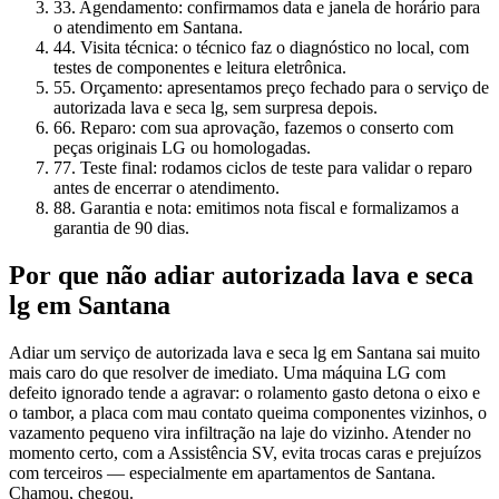
3
3. Agendamento: confirmamos data e janela de horário para
o atendimento em Santana.
4
4. Visita técnica: o técnico faz o diagnóstico no local, com
testes de componentes e leitura eletrônica.
5
5. Orçamento: apresentamos preço fechado para o serviço de
autorizada lava e seca lg, sem surpresa depois.
6
6. Reparo: com sua aprovação, fazemos o conserto com
peças originais LG ou homologadas.
7
7. Teste final: rodamos ciclos de teste para validar o reparo
antes de encerrar o atendimento.
8
8. Garantia e nota: emitimos nota fiscal e formalizamos a
garantia de 90 dias.
Por que não adiar
autorizada lava e seca
lg
em Santana
Adiar um serviço de autorizada lava e seca lg em Santana sai muito
mais caro do que resolver de imediato. Uma máquina LG com
defeito ignorado tende a agravar: o rolamento gasto detona o eixo e
o tambor, a placa com mau contato queima componentes vizinhos, o
vazamento pequeno vira infiltração na laje do vizinho. Atender no
momento certo, com a Assistência SV, evita trocas caras e prejuízos
com terceiros — especialmente em apartamentos de Santana.
Chamou, chegou.