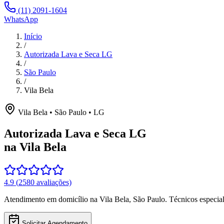
(11) 2091-1604
WhatsApp
Início
/
Autorizada Lava e Seca LG
/
São Paulo
/
Vila Bela
Vila Bela
•
São Paulo
•
LG
Autorizada Lava e Seca LG
na Vila Bela
4.9
(
2580
avaliações)
Atendimento em domicílio
na Vila Bela
,
São Paulo
. Técnicos especi
Solicitar Agendamento