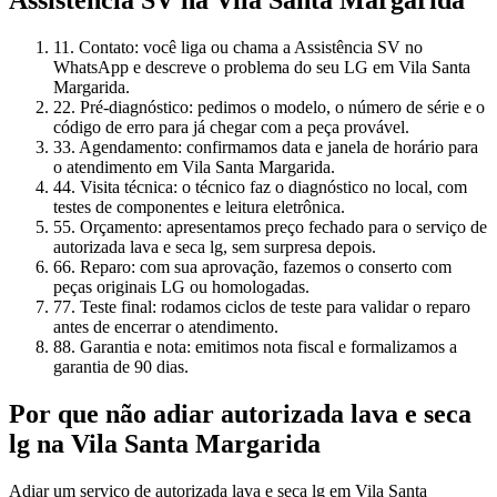
Assistência SV
na Vila Santa Margarida
1
1. Contato: você liga ou chama a Assistência SV no
WhatsApp e descreve o problema do seu LG em Vila Santa
Margarida.
2
2. Pré-diagnóstico: pedimos o modelo, o número de série e o
código de erro para já chegar com a peça provável.
3
3. Agendamento: confirmamos data e janela de horário para
o atendimento em Vila Santa Margarida.
4
4. Visita técnica: o técnico faz o diagnóstico no local, com
testes de componentes e leitura eletrônica.
5
5. Orçamento: apresentamos preço fechado para o serviço de
autorizada lava e seca lg, sem surpresa depois.
6
6. Reparo: com sua aprovação, fazemos o conserto com
peças originais LG ou homologadas.
7
7. Teste final: rodamos ciclos de teste para validar o reparo
antes de encerrar o atendimento.
8
8. Garantia e nota: emitimos nota fiscal e formalizamos a
garantia de 90 dias.
Por que não adiar
autorizada lava e seca
lg
na Vila Santa Margarida
Adiar um serviço de autorizada lava e seca lg em Vila Santa