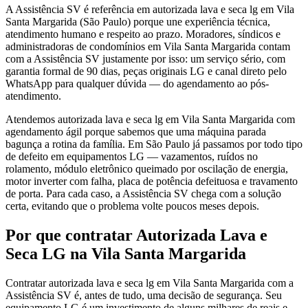
A Assistência SV é referência em autorizada lava e seca lg em Vila
Santa Margarida (São Paulo) porque une experiência técnica,
atendimento humano e respeito ao prazo. Moradores, síndicos e
administradoras de condomínios em Vila Santa Margarida contam
com a Assistência SV justamente por isso: um serviço sério, com
garantia formal de 90 dias, peças originais LG e canal direto pelo
WhatsApp para qualquer dúvida — do agendamento ao pós-
atendimento.
Atendemos autorizada lava e seca lg em Vila Santa Margarida com
agendamento ágil porque sabemos que uma máquina parada
bagunça a rotina da família. Em São Paulo já passamos por todo tipo
de defeito em equipamentos LG — vazamentos, ruídos no
rolamento, módulo eletrônico queimado por oscilação de energia,
motor inverter com falha, placa de potência defeituosa e travamento
de porta. Para cada caso, a Assistência SV chega com a solução
certa, evitando que o problema volte poucos meses depois.
Por que contratar
Autorizada Lava e
Seca LG
na Vila Santa Margarida
Contratar autorizada lava e seca lg em Vila Santa Margarida com a
Assistência SV é, antes de tudo, uma decisão de segurança. Seu
equipamento LG é um investimento de alguns milhares de reais e