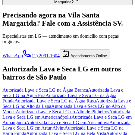
Margarida?
Precisando agora
na Vila Santa
Margarida
? Fale com a Assistência SV.
Especialistas em
LG
— atendimento em domicílio com peças
originais.
WhatsApp
(11) 2091-1604
Agendamento Online
Autorizada Lava e Seca LG
em outros
bairros
de São Paulo
Autorizada Lava e Seca LG
na Água Branca
Autorizada Lava e
Seca LG
na Água Fria
Autorizada Lava e Seca LG
na Água
Funda
Autorizada Lava e Seca LG
na Água Rasa
Autorizada Lava e
Seca LG
no Alto da Lapa
Autorizada Lava e Seca LG
no Alto da
Mooca
Autorizada Lava e Seca LG
no Alto de Pinheiros
Autorizada
Lava e Seca LG
em Americanópolis
Autorizada Lava e Seca LG
em
Anhanguera
Autorizada Lava e Seca LG
em Aricanduva
Autorizada
Lava e Seca LG
em Artur Alvim
Autorizada Lava e Seca LG
na
Barra Funda
Autorizada Lava e Seca LG
na Bela Vista
Autorizada