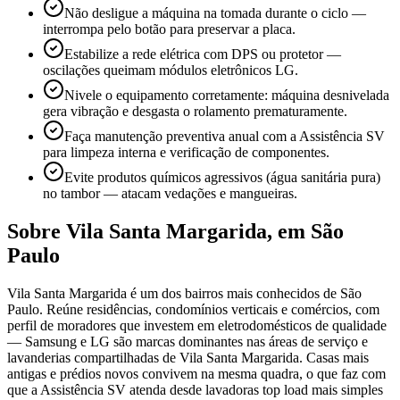
Não desligue a máquina na tomada durante o ciclo —
interrompa pelo botão para preservar a placa.
Estabilize a rede elétrica com DPS ou protetor —
oscilações queimam módulos eletrônicos LG.
Nivele o equipamento corretamente: máquina desnivelada
gera vibração e desgasta o rolamento prematuramente.
Faça manutenção preventiva anual com a Assistência SV
para limpeza interna e verificação de componentes.
Evite produtos químicos agressivos (água sanitária pura)
no tambor — atacam vedações e mangueiras.
Sobre
Vila Santa Margarida
,
em São
Paulo
Vila Santa Margarida é um dos bairros mais conhecidos de São
Paulo. Reúne residências, condomínios verticais e comércios, com
perfil de moradores que investem em eletrodomésticos de qualidade
— Samsung e LG são marcas dominantes nas áreas de serviço e
lavanderias compartilhadas de Vila Santa Margarida. Casas mais
antigas e prédios novos convivem na mesma quadra, o que faz com
que a Assistência SV atenda desde lavadoras top load mais simples