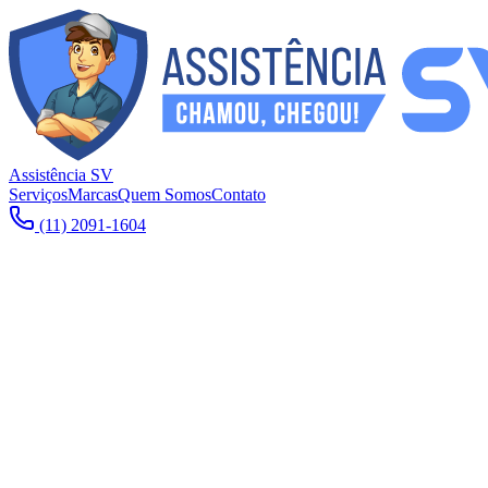
Assistência SV
Serviços
Marcas
Quem Somos
Contato
(11) 2091-1604