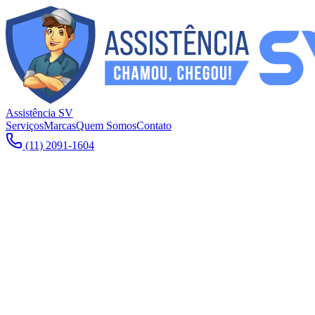
Assistência SV
Serviços
Marcas
Quem Somos
Contato
(11) 2091-1604