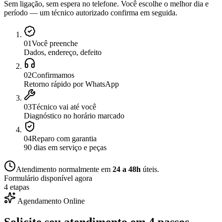
Sem ligação, sem espera no telefone. Você escolhe o melhor dia e
período — um técnico autorizado confirma em seguida.
0
1
Você preenche
Dados, endereço, defeito
0
2
Confirmamos
Retorno rápido por WhatsApp
0
3
Técnico vai até você
Diagnóstico no horário marcado
0
4
Reparo com garantia
90 dias em serviço e peças
Atendimento normalmente em
24 a 48h
úteis.
Formulário disponível agora
4 etapas
Agendamento Online
Solicite seu atendimento em
4 passos