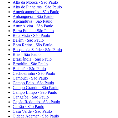
Alto da Mooca
·
São Paulo
Alto de Pinheiros
·
São Paulo
Americanópolis
·
São Paulo
Anhanguera
·
São Paulo
Aricanduva
·
São Paulo
Artur Alvim
·
São Paulo
Barra Funda
·
São Paulo
Bela Vista
·
São Paulo
Belém
·
São Paulo
Bom Retiro
·
São Paulo
Bosque da Saúde
·
São Paulo
Brás
·
São Paulo
Brasilândia
·
São Paulo
Brooklin
·
São Paulo
Butantã
·
São Paulo
Cachoeirinha
·
São Paulo
Cambuci
·
São Paulo
Campo Belo
·
São Paulo
Campo Grande
·
São Paulo
Campo Limpo
·
São Paulo
Cangaíba
·
São Paulo
Capão Redondo
·
São Paulo
Carrão
·
São Paulo
Casa Verde
·
São Paulo
Cidade Ademar
·
São Paulo