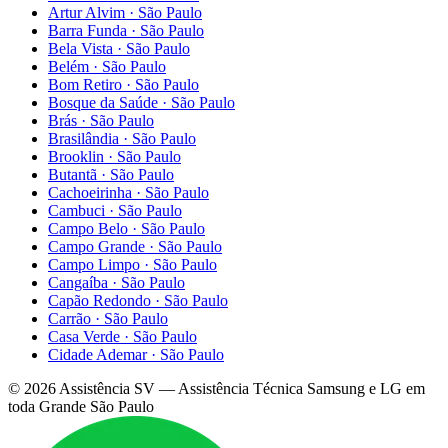
Artur Alvim
·
São Paulo
Barra Funda
·
São Paulo
Bela Vista
·
São Paulo
Belém
·
São Paulo
Bom Retiro
·
São Paulo
Bosque da Saúde
·
São Paulo
Brás
·
São Paulo
Brasilândia
·
São Paulo
Brooklin
·
São Paulo
Butantã
·
São Paulo
Cachoeirinha
·
São Paulo
Cambuci
·
São Paulo
Campo Belo
·
São Paulo
Campo Grande
·
São Paulo
Campo Limpo
·
São Paulo
Cangaíba
·
São Paulo
Capão Redondo
·
São Paulo
Carrão
·
São Paulo
Casa Verde
·
São Paulo
Cidade Ademar
·
São Paulo
©
2026
Assistência SV — Assistência Técnica Samsung e LG em
toda Grande São Paulo