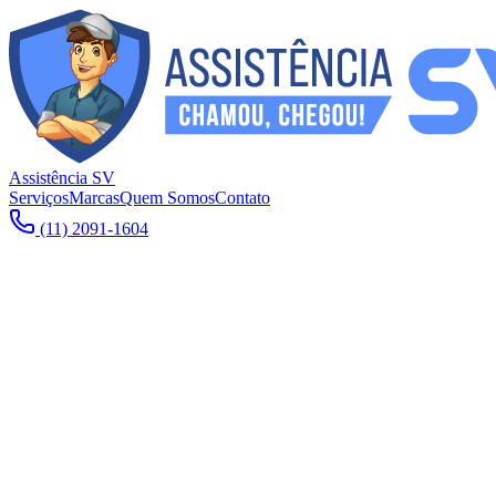
Assistência SV
Serviços
Marcas
Quem Somos
Contato
(11) 2091-1604