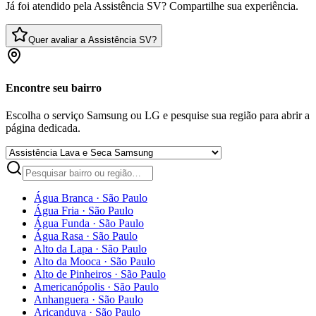
Já foi atendido pela Assistência SV? Compartilhe sua experiência.
Quer avaliar a Assistência SV?
Encontre seu bairro
Escolha o serviço Samsung ou LG e pesquise sua região para abrir a
página dedicada.
Água Branca
·
São Paulo
Água Fria
·
São Paulo
Água Funda
·
São Paulo
Água Rasa
·
São Paulo
Alto da Lapa
·
São Paulo
Alto da Mooca
·
São Paulo
Alto de Pinheiros
·
São Paulo
Americanópolis
·
São Paulo
Anhanguera
·
São Paulo
Aricanduva
·
São Paulo