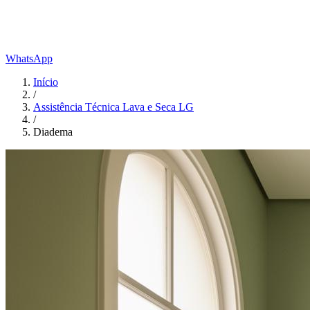
WhatsApp
Início
/
Assistência Técnica Lava e Seca LG
/
Diadema