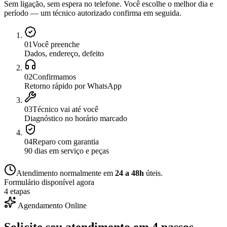
Sem ligação, sem espera no telefone. Você escolhe o melhor dia e
período — um técnico autorizado confirma em seguida.
0
1
Você preenche
Dados, endereço, defeito
0
2
Confirmamos
Retorno rápido por WhatsApp
0
3
Técnico vai até você
Diagnóstico no horário marcado
0
4
Reparo com garantia
90 dias em serviço e peças
Atendimento normalmente em
24 a 48h
úteis.
Formulário disponível agora
4 etapas
Agendamento Online
Solicite seu atendimento em
4 passos