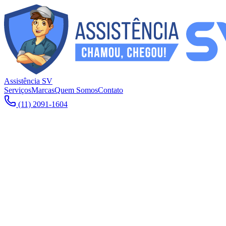
Assistência SV
Serviços
Marcas
Quem Somos
Contato
(11) 2091-1604