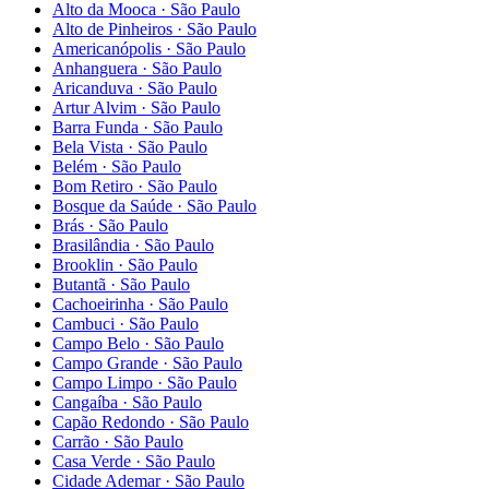
Alto da Mooca
·
São Paulo
Alto de Pinheiros
·
São Paulo
Americanópolis
·
São Paulo
Anhanguera
·
São Paulo
Aricanduva
·
São Paulo
Artur Alvim
·
São Paulo
Barra Funda
·
São Paulo
Bela Vista
·
São Paulo
Belém
·
São Paulo
Bom Retiro
·
São Paulo
Bosque da Saúde
·
São Paulo
Brás
·
São Paulo
Brasilândia
·
São Paulo
Brooklin
·
São Paulo
Butantã
·
São Paulo
Cachoeirinha
·
São Paulo
Cambuci
·
São Paulo
Campo Belo
·
São Paulo
Campo Grande
·
São Paulo
Campo Limpo
·
São Paulo
Cangaíba
·
São Paulo
Capão Redondo
·
São Paulo
Carrão
·
São Paulo
Casa Verde
·
São Paulo
Cidade Ademar
·
São Paulo