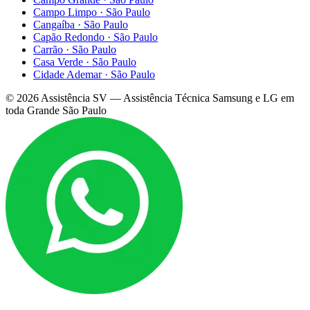
Campo Limpo
·
São Paulo
Cangaíba
·
São Paulo
Capão Redondo
·
São Paulo
Carrão
·
São Paulo
Casa Verde
·
São Paulo
Cidade Ademar
·
São Paulo
©
2026
Assistência SV — Assistência Técnica Samsung e LG em
toda Grande São Paulo