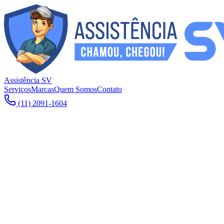
Assistência SV
Serviços
Marcas
Quem Somos
Contato
(11) 2091-1604