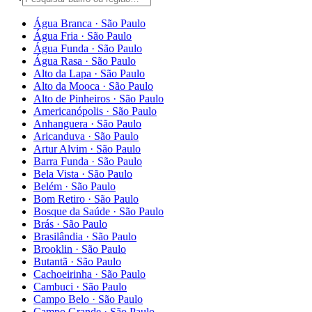
Água Branca
·
São Paulo
Água Fria
·
São Paulo
Água Funda
·
São Paulo
Água Rasa
·
São Paulo
Alto da Lapa
·
São Paulo
Alto da Mooca
·
São Paulo
Alto de Pinheiros
·
São Paulo
Americanópolis
·
São Paulo
Anhanguera
·
São Paulo
Aricanduva
·
São Paulo
Artur Alvim
·
São Paulo
Barra Funda
·
São Paulo
Bela Vista
·
São Paulo
Belém
·
São Paulo
Bom Retiro
·
São Paulo
Bosque da Saúde
·
São Paulo
Brás
·
São Paulo
Brasilândia
·
São Paulo
Brooklin
·
São Paulo
Butantã
·
São Paulo
Cachoeirinha
·
São Paulo
Cambuci
·
São Paulo
Campo Belo
·
São Paulo
Campo Grande
·
São Paulo