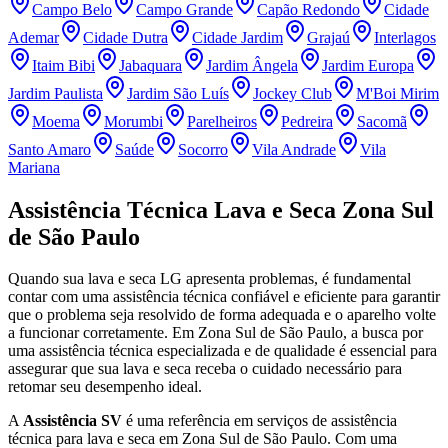
Campo Belo
Campo Grande
Capão Redondo
Cidade
Ademar
Cidade Dutra
Cidade Jardim
Grajaú
Interlagos
Itaim Bibi
Jabaquara
Jardim Ângela
Jardim Europa
Jardim Paulista
Jardim São Luís
Jockey Club
M'Boi Mirim
Moema
Morumbi
Parelheiros
Pedreira
Sacomã
Santo Amaro
Saúde
Socorro
Vila Andrade
Vila
Mariana
Assistência Técnica Lava e Seca
Zona Sul
de São Paulo
Quando sua lava e seca
LG
apresenta problemas, é fundamental
contar com uma assistência técnica confiável e eficiente para garantir
que o problema seja resolvido de forma adequada e o aparelho volte
a funcionar corretamente.
Em Zona Sul de São Paulo
, a busca por
uma assistência técnica especializada e de qualidade é essencial para
assegurar que sua lava e seca receba o cuidado necessário para
retomar seu desempenho ideal.
A
Assistência SV
é uma referência em serviços de assistência
técnica para lava e seca
em Zona Sul de São Paulo
. Com uma