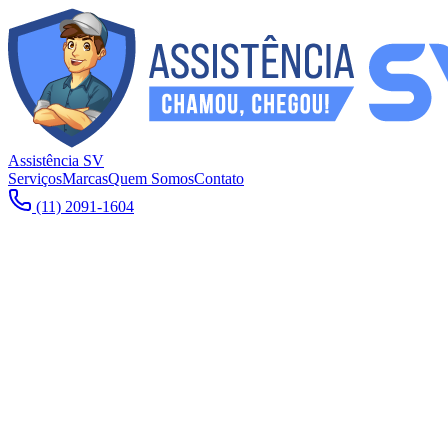
Assistência SV
Serviços
Marcas
Quem Somos
Contato
(11) 2091-1604