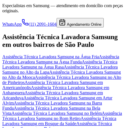
Especialistas em
Samsung
— atendimento em domicílio com peças
originais.
WhatsApp
(11) 2091-1604
Agendamento Online
Assistência Técnica Lavadora Samsung
em outros bairros
de São Paulo
Assistência Técnica Lavadora Samsung
na Água Fria
Assistência
Técnica Lavadora Samsung
na Água Funda
Assistência Técnica
Lavadora Samsung
na Água Rasa
Assistência Técnica Lavadora
Samsung
no Alto da Lapa
Assistência Técnica Lavadora Samsung
no Alto da Mooca
Assistência Técnica Lavadora Samsung
no Alto
de Pinheiros
Assistência Técnica Lavadora Samsung
em
Americanópolis
Assistência Técnica Lavadora Samsung
em
Anhanguera
Assistência Técnica Lavadora Samsung
em
Aricanduva
Assistência Técnica Lavadora Samsung
em Artur
Alvim
Assistência Técnica Lavadora Samsung
na Barra
Funda
Assistência Técnica Lavadora Samsung
na Bela
Vista
Assistência Técnica Lavadora Samsung
no Belém
Assistência
Técnica Lavadora Samsung
no Bom Retiro
Assistência Técnica
Lavadora Samsung
em Bosque da Saúde
Assistência Técnica