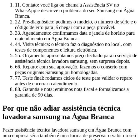
1
1. Contato: você liga ou chama a Assistência SV no
WhatsApp e descreve o problema do seu Samsung em Água
Branca.
2
2. Pré-diagnóstico: pedimos o modelo, o número de série e o
código de erro para já chegar com a peça provável.
3
3. Agendamento: confirmamos data e janela de horário para
o atendimento em Água Branca.
4
4. Visita técnica: o técnico faz o diagnóstico no local, com
testes de componentes e leitura eletrônica.
5
5. Orçamento: apresentamos preço fechado para o serviço de
assistência técnica lavadora samsung, sem surpresa depois.
6
6. Reparo: com sua aprovação, fazemos o conserto com
peças originais Samsung ou homologadas.
7
7. Teste final: rodamos ciclos de teste para validar o reparo
antes de encerrar o atendimento.
8
8. Garantia e nota: emitimos nota fiscal e formalizamos a
garantia de 90 dias.
Por que não adiar
assistência técnica
lavadora samsung
na Água Branca
Fazer assistência técnica lavadora samsung em Água Branca com
uma empresa séria também é uma forma de preservar o valor do seu