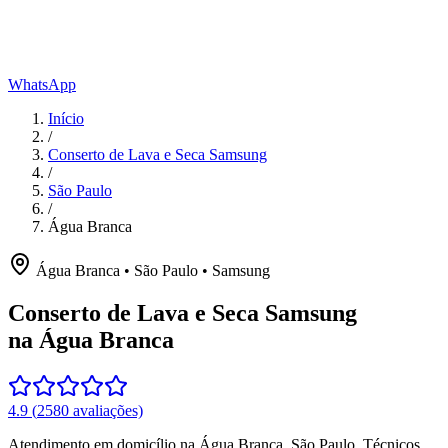
WhatsApp
Início
/
Conserto de Lava e Seca Samsung
/
São Paulo
/
Água Branca
Água Branca
•
São Paulo
•
Samsung
Conserto de Lava e Seca Samsung
na Água Branca
4.9
(
2580
avaliações)
Atendimento em domicílio
na Água Branca
,
São Paulo
. Técnicos