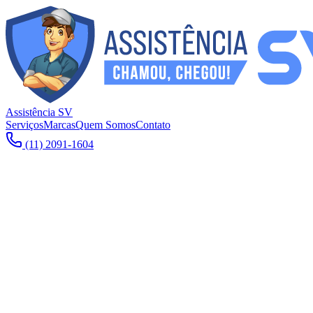
Assistência SV
Serviços
Marcas
Quem Somos
Contato
(11) 2091-1604