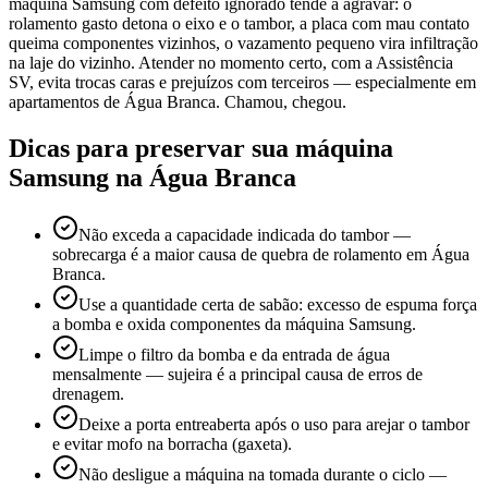
máquina Samsung com defeito ignorado tende a agravar: o
rolamento gasto detona o eixo e o tambor, a placa com mau contato
queima componentes vizinhos, o vazamento pequeno vira infiltração
na laje do vizinho. Atender no momento certo, com a Assistência
SV, evita trocas caras e prejuízos com terceiros — especialmente em
apartamentos de Água Branca. Chamou, chegou.
Dicas para preservar sua máquina
Samsung
na Água Branca
Não exceda a capacidade indicada do tambor —
sobrecarga é a maior causa de quebra de rolamento em Água
Branca.
Use a quantidade certa de sabão: excesso de espuma força
a bomba e oxida componentes da máquina Samsung.
Limpe o filtro da bomba e da entrada de água
mensalmente — sujeira é a principal causa de erros de
drenagem.
Deixe a porta entreaberta após o uso para arejar o tambor
e evitar mofo na borracha (gaxeta).
Não desligue a máquina na tomada durante o ciclo —