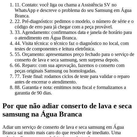
1
1. Contato: você liga ou chama a Assistência SV no
WhatsApp e descreve o problema do seu Samsung em Água
Branca.
2
2. Pré-diagnóstico: pedimos o modelo, o número de série e o
código de erro para já chegar com a peça provável.
3
3. Agendamento: confirmamos data e janela de horário para
o atendimento em Água Branca.
4
4. Visita técnica: o técnico faz o diagnóstico no local, com
testes de componentes e leitura eletrônica.
5
5. Orçamento: apresentamos preço fechado para o serviço de
conserto de lava e seca samsung, sem surpresa depois.
6
6. Reparo: com sua aprovação, fazemos o conserto com
peças originais Samsung ou homologadas.
7
7. Teste final: rodamos ciclos de teste para validar o reparo
antes de encerrar o atendimento.
8
8. Garantia e nota: emitimos nota fiscal e formalizamos a
garantia de 90 dias.
Por que não adiar
conserto de lava e seca
samsung
na Água Branca
Adiar um serviço de conserto de lava e seca samsung em Água
Branca sai muito mais caro do que resolver de imediato. Uma