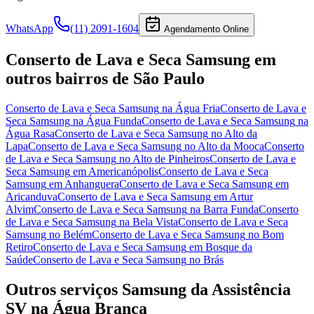
WhatsApp
(11) 2091-1604
Agendamento Online
Conserto de Lava e Seca Samsung
em
outros bairros
de São Paulo
Conserto de Lava e Seca Samsung
na Água Fria
Conserto de Lava e
Seca Samsung
na Água Funda
Conserto de Lava e Seca Samsung
na
Água Rasa
Conserto de Lava e Seca Samsung
no Alto da
Lapa
Conserto de Lava e Seca Samsung
no Alto da Mooca
Conserto
de Lava e Seca Samsung
no Alto de Pinheiros
Conserto de Lava e
Seca Samsung
em Americanópolis
Conserto de Lava e Seca
Samsung
em Anhanguera
Conserto de Lava e Seca Samsung
em
Aricanduva
Conserto de Lava e Seca Samsung
em Artur
Alvim
Conserto de Lava e Seca Samsung
na Barra Funda
Conserto
de Lava e Seca Samsung
na Bela Vista
Conserto de Lava e Seca
Samsung
no Belém
Conserto de Lava e Seca Samsung
no Bom
Retiro
Conserto de Lava e Seca Samsung
em Bosque da
Saúde
Conserto de Lava e Seca Samsung
no Brás
Outros serviços
Samsung
da Assistência
SV
na Água Branca