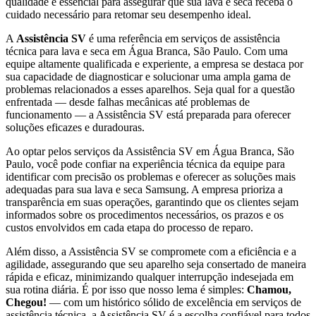
qualidade é essencial para assegurar que sua lava e seca receba o
cuidado necessário para retomar seu desempenho ideal.
A
Assistência SV
é uma referência em serviços de assistência
técnica para lava e seca
em Água Branca, São Paulo
. Com uma
equipe altamente qualificada e experiente, a empresa se destaca por
sua capacidade de diagnosticar e solucionar uma ampla gama de
problemas relacionados a esses aparelhos. Seja qual for a questão
enfrentada — desde falhas mecânicas até problemas de
funcionamento — a Assistência SV está preparada para oferecer
soluções eficazes e duradouras.
Ao optar pelos serviços da Assistência SV
em Água Branca, São
Paulo
, você pode confiar na experiência técnica da equipe para
identificar com precisão os problemas e oferecer as soluções mais
adequadas para sua lava e seca
Samsung
. A empresa prioriza a
transparência em suas operações, garantindo que os clientes sejam
informados sobre os procedimentos necessários, os prazos e os
custos envolvidos em cada etapa do processo de reparo.
Além disso, a Assistência SV se compromete com a eficiência e a
agilidade, assegurando que seu aparelho seja consertado de maneira
rápida e eficaz, minimizando qualquer interrupção indesejada em
sua rotina diária. É por isso que nosso lema é simples:
Chamou,
Chegou!
— com um histórico sólido de excelência em serviços de
assistência técnica, a Assistência SV é a escolha confiável para todos