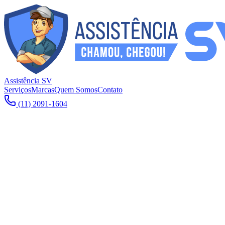
Assistência SV
Serviços
Marcas
Quem Somos
Contato
(11) 2091-1604