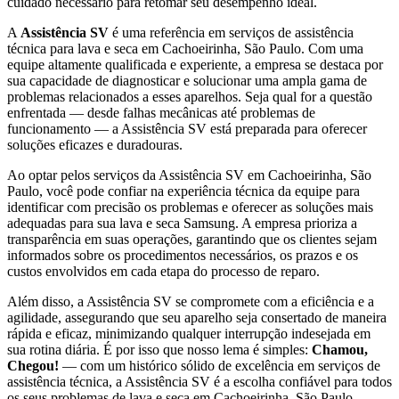
cuidado necessário para retomar seu desempenho ideal.
A
Assistência SV
é uma referência em serviços de assistência
técnica para lava e seca
em Cachoeirinha, São Paulo
. Com uma
equipe altamente qualificada e experiente, a empresa se destaca por
sua capacidade de diagnosticar e solucionar uma ampla gama de
problemas relacionados a esses aparelhos. Seja qual for a questão
enfrentada — desde falhas mecânicas até problemas de
funcionamento — a Assistência SV está preparada para oferecer
soluções eficazes e duradouras.
Ao optar pelos serviços da Assistência SV
em Cachoeirinha, São
Paulo
, você pode confiar na experiência técnica da equipe para
identificar com precisão os problemas e oferecer as soluções mais
adequadas para sua lava e seca
Samsung
. A empresa prioriza a
transparência em suas operações, garantindo que os clientes sejam
informados sobre os procedimentos necessários, os prazos e os
custos envolvidos em cada etapa do processo de reparo.
Além disso, a Assistência SV se compromete com a eficiência e a
agilidade, assegurando que seu aparelho seja consertado de maneira
rápida e eficaz, minimizando qualquer interrupção indesejada em
sua rotina diária. É por isso que nosso lema é simples:
Chamou,
Chegou!
— com um histórico sólido de excelência em serviços de
assistência técnica, a Assistência SV é a escolha confiável para todos
os seus problemas de lava e seca
em Cachoeirinha, São Paulo
.