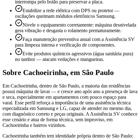
interrompa pelo botão para preservar a placa.
Estabilize a rede elétrica com DPS ou protetor —
oscilações queimam módulos eletrônicos Samsung.
Nivele o equipamento corretamente: máquina desnivelada
gera vibração e desgasta o rolamento prematuramente.
Faça manutenção preventiva anual com a Assistência SV
para limpeza interna e verificação de componentes.
Evite produtos químicos agressivos (água sanitária pura)
no tambor — atacam vedações e mangueiras.
Sobre
Cachoeirinha
,
em São Paulo
Em Cachoeirinha, dentro de São Paulo, a maioria das residências
possui máquina de lavar — e cresce ano após ano a presença de lava
e seca, especialmente em apartamentos com pouco espaço para
varal. Esse perfil reforça a importância de uma assistência técnica
especializada em Samsung e LG, capaz de atender no mesmo dia,
com diagnóstico correto e peças originais. A Assistência SV conhece
esse cenário e atua de forma técnica, sem improviso, em
Cachoeirinha e bairros vizinhos.
Cachoeirinha também tem identidade própria dentro de São Paulo: