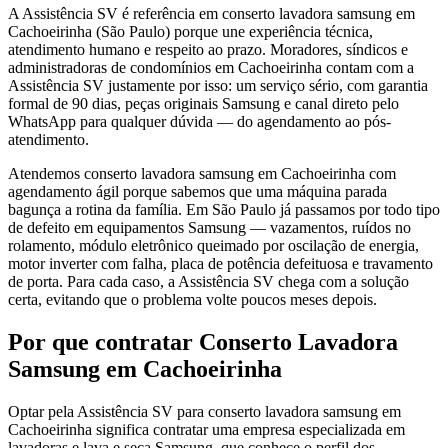
A Assistência SV é referência em conserto lavadora samsung em
Cachoeirinha (São Paulo) porque une experiência técnica,
atendimento humano e respeito ao prazo. Moradores, síndicos e
administradoras de condomínios em Cachoeirinha contam com a
Assistência SV justamente por isso: um serviço sério, com garantia
formal de 90 dias, peças originais Samsung e canal direto pelo
WhatsApp para qualquer dúvida — do agendamento ao pós-
atendimento.
Atendemos conserto lavadora samsung em Cachoeirinha com
agendamento ágil porque sabemos que uma máquina parada
bagunça a rotina da família. Em São Paulo já passamos por todo tipo
de defeito em equipamentos Samsung — vazamentos, ruídos no
rolamento, módulo eletrônico queimado por oscilação de energia,
motor inverter com falha, placa de potência defeituosa e travamento
de porta. Para cada caso, a Assistência SV chega com a solução
certa, evitando que o problema volte poucos meses depois.
Por que contratar
Conserto Lavadora
Samsung
em Cachoeirinha
Optar pela Assistência SV para conserto lavadora samsung em
Cachoeirinha significa contratar uma empresa especializada em
lavadoras e lava e seca Samsung, que conhece o perfil dos