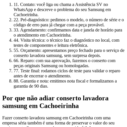
1
1. Contato: você liga ou chama a Assistência SV no
WhatsApp e descreve o problema do seu Samsung em
Cachoeirinha.
2
2. Pré-diagnóstico: pedimos o modelo, o número de série e o
código de erro para já chegar com a peça provável.
3
3. Agendamento: confirmamos data e janela de horário para
o atendimento em Cachoeirinha.
4
4. Visita técnica: o técnico faz o diagnóstico no local, com
testes de componentes e leitura eletrônica.
5
5. Orçamento: apresentamos preço fechado para o serviço de
conserto lavadora samsung, sem surpresa depois.
6
6. Reparo: com sua aprovação, fazemos o conserto com
peças originais Samsung ou homologadas.
7
7. Teste final: rodamos ciclos de teste para validar o reparo
antes de encerrar o atendimento.
8
8. Garantia e nota: emitimos nota fiscal e formalizamos a
garantia de 90 dias.
Por que não adiar
conserto lavadora
samsung
em Cachoeirinha
Fazer conserto lavadora samsung em Cachoeirinha com uma
empresa séria também é uma forma de preservar o valor do seu