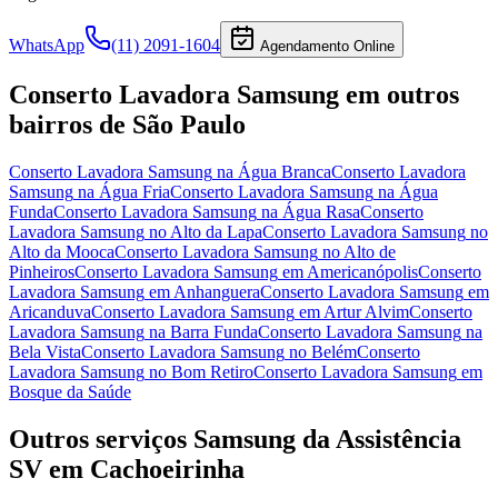
WhatsApp
(11) 2091-1604
Agendamento Online
Conserto Lavadora Samsung
em outros
bairros
de São Paulo
Conserto Lavadora Samsung
na Água Branca
Conserto Lavadora
Samsung
na Água Fria
Conserto Lavadora Samsung
na Água
Funda
Conserto Lavadora Samsung
na Água Rasa
Conserto
Lavadora Samsung
no Alto da Lapa
Conserto Lavadora Samsung
no
Alto da Mooca
Conserto Lavadora Samsung
no Alto de
Pinheiros
Conserto Lavadora Samsung
em Americanópolis
Conserto
Lavadora Samsung
em Anhanguera
Conserto Lavadora Samsung
em
Aricanduva
Conserto Lavadora Samsung
em Artur Alvim
Conserto
Lavadora Samsung
na Barra Funda
Conserto Lavadora Samsung
na
Bela Vista
Conserto Lavadora Samsung
no Belém
Conserto
Lavadora Samsung
no Bom Retiro
Conserto Lavadora Samsung
em
Bosque da Saúde
Outros serviços
Samsung
da Assistência
SV
em Cachoeirinha