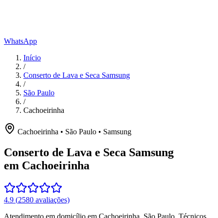
WhatsApp
Início
/
Conserto de Lava e Seca Samsung
/
São Paulo
/
Cachoeirinha
Cachoeirinha
•
São Paulo
•
Samsung
Conserto de Lava e Seca Samsung
em Cachoeirinha
4.9
(
2580
avaliações)
Atendimento em domicílio
em Cachoeirinha
,
São Paulo
. Técnicos