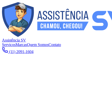
Assistência SV
Serviços
Marcas
Quem Somos
Contato
(11) 2091-1604