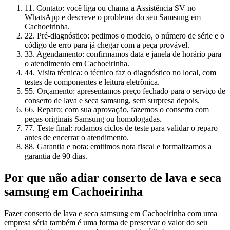
1
1. Contato: você liga ou chama a Assistência SV no
WhatsApp e descreve o problema do seu Samsung em
Cachoeirinha.
2
2. Pré-diagnóstico: pedimos o modelo, o número de série e o
código de erro para já chegar com a peça provável.
3
3. Agendamento: confirmamos data e janela de horário para
o atendimento em Cachoeirinha.
4
4. Visita técnica: o técnico faz o diagnóstico no local, com
testes de componentes e leitura eletrônica.
5
5. Orçamento: apresentamos preço fechado para o serviço de
conserto de lava e seca samsung, sem surpresa depois.
6
6. Reparo: com sua aprovação, fazemos o conserto com
peças originais Samsung ou homologadas.
7
7. Teste final: rodamos ciclos de teste para validar o reparo
antes de encerrar o atendimento.
8
8. Garantia e nota: emitimos nota fiscal e formalizamos a
garantia de 90 dias.
Por que não adiar
conserto de lava e seca
samsung
em Cachoeirinha
Fazer conserto de lava e seca samsung em Cachoeirinha com uma
empresa séria também é uma forma de preservar o valor do seu