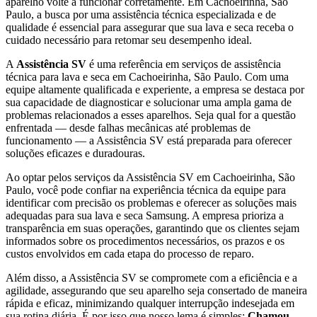
aparelho volte a funcionar corretamente.
Em Cachoeirinha, São
Paulo
, a busca por uma assistência técnica especializada e de
qualidade é essencial para assegurar que sua lava e seca receba o
cuidado necessário para retomar seu desempenho ideal.
A
Assistência SV
é uma referência em serviços de assistência
técnica para lava e seca
em Cachoeirinha, São Paulo
. Com uma
equipe altamente qualificada e experiente, a empresa se destaca por
sua capacidade de diagnosticar e solucionar uma ampla gama de
problemas relacionados a esses aparelhos. Seja qual for a questão
enfrentada — desde falhas mecânicas até problemas de
funcionamento — a Assistência SV está preparada para oferecer
soluções eficazes e duradouras.
Ao optar pelos serviços da Assistência SV
em Cachoeirinha, São
Paulo
, você pode confiar na experiência técnica da equipe para
identificar com precisão os problemas e oferecer as soluções mais
adequadas para sua lava e seca
Samsung
. A empresa prioriza a
transparência em suas operações, garantindo que os clientes sejam
informados sobre os procedimentos necessários, os prazos e os
custos envolvidos em cada etapa do processo de reparo.
Além disso, a Assistência SV se compromete com a eficiência e a
agilidade, assegurando que seu aparelho seja consertado de maneira
rápida e eficaz, minimizando qualquer interrupção indesejada em
sua rotina diária. É por isso que nosso lema é simples:
Chamou,