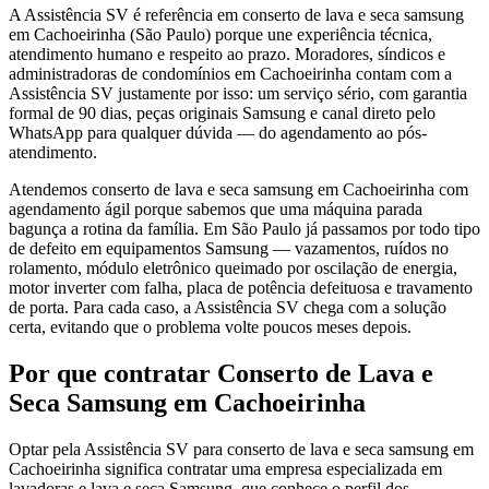
A Assistência SV é referência em conserto de lava e seca samsung
em Cachoeirinha (São Paulo) porque une experiência técnica,
atendimento humano e respeito ao prazo. Moradores, síndicos e
administradoras de condomínios em Cachoeirinha contam com a
Assistência SV justamente por isso: um serviço sério, com garantia
formal de 90 dias, peças originais Samsung e canal direto pelo
WhatsApp para qualquer dúvida — do agendamento ao pós-
atendimento.
Atendemos conserto de lava e seca samsung em Cachoeirinha com
agendamento ágil porque sabemos que uma máquina parada
bagunça a rotina da família. Em São Paulo já passamos por todo tipo
de defeito em equipamentos Samsung — vazamentos, ruídos no
rolamento, módulo eletrônico queimado por oscilação de energia,
motor inverter com falha, placa de potência defeituosa e travamento
de porta. Para cada caso, a Assistência SV chega com a solução
certa, evitando que o problema volte poucos meses depois.
Por que contratar
Conserto de Lava e
Seca Samsung
em Cachoeirinha
Optar pela Assistência SV para conserto de lava e seca samsung em
Cachoeirinha significa contratar uma empresa especializada em
lavadoras e lava e seca Samsung, que conhece o perfil dos