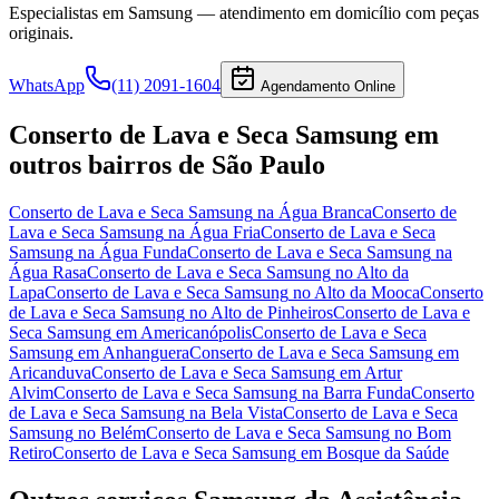
Especialistas em
Samsung
— atendimento em domicílio com peças
originais.
WhatsApp
(11) 2091-1604
Agendamento Online
Conserto de Lava e Seca Samsung
em
outros bairros
de São Paulo
Conserto de Lava e Seca Samsung
na Água Branca
Conserto de
Lava e Seca Samsung
na Água Fria
Conserto de Lava e Seca
Samsung
na Água Funda
Conserto de Lava e Seca Samsung
na
Água Rasa
Conserto de Lava e Seca Samsung
no Alto da
Lapa
Conserto de Lava e Seca Samsung
no Alto da Mooca
Conserto
de Lava e Seca Samsung
no Alto de Pinheiros
Conserto de Lava e
Seca Samsung
em Americanópolis
Conserto de Lava e Seca
Samsung
em Anhanguera
Conserto de Lava e Seca Samsung
em
Aricanduva
Conserto de Lava e Seca Samsung
em Artur
Alvim
Conserto de Lava e Seca Samsung
na Barra Funda
Conserto
de Lava e Seca Samsung
na Bela Vista
Conserto de Lava e Seca
Samsung
no Belém
Conserto de Lava e Seca Samsung
no Bom
Retiro
Conserto de Lava e Seca Samsung
em Bosque da Saúde