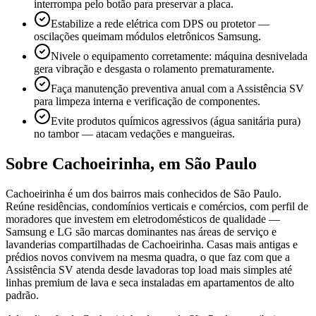
interrompa pelo botão para preservar a placa.
Estabilize a rede elétrica com DPS ou protetor —
oscilações queimam módulos eletrônicos Samsung.
Nivele o equipamento corretamente: máquina desnivelada
gera vibração e desgasta o rolamento prematuramente.
Faça manutenção preventiva anual com a Assistência SV
para limpeza interna e verificação de componentes.
Evite produtos químicos agressivos (água sanitária pura)
no tambor — atacam vedações e mangueiras.
Sobre
Cachoeirinha
,
em São Paulo
Cachoeirinha é um dos bairros mais conhecidos de São Paulo.
Reúne residências, condomínios verticais e comércios, com perfil de
moradores que investem em eletrodomésticos de qualidade —
Samsung e LG são marcas dominantes nas áreas de serviço e
lavanderias compartilhadas de Cachoeirinha. Casas mais antigas e
prédios novos convivem na mesma quadra, o que faz com que a
Assistência SV atenda desde lavadoras top load mais simples até
linhas premium de lava e seca instaladas em apartamentos de alto
padrão.