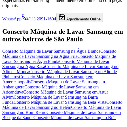
Especialistas em
Samsung
— atendimento em domicílio com peças
originais.
WhatsApp
(11) 2091-1604
Agendamento Online
Conserto Máquina de Lavar Samsung
em
outros bairros
de São Paulo
Conserto Máquina de Lavar Samsung
na Água Branca
Conserto
Máquina de Lavar Samsung
na Água Fria
Conserto Máquina de
Lavar Samsung
na Água Funda
Conserto Máquina de Lavar
Samsung
na Água Rasa
Conserto Máquina de Lavar Samsung
no
Alto da Mooca
Conserto Máquina de Lavar Samsung
no Alto de
Pinheiros
Conserto Máquina de Lavar Samsung
em
Americanópolis
Conserto Máquina de Lavar Samsung
em
Anhanguera
Conserto Máquina de Lavar Samsung
em
Aricanduva
Conserto Máquina de Lavar Samsung
em Artur
Alvim
Conserto Máquina de Lavar Samsung
na Barra
Funda
Conserto Máquina de Lavar Samsung
na Bela Vista
Conserto
Máquina de Lavar Samsung
no Belém
Conserto Máquina de Lavar
Samsung
no Bom Retiro
Conserto Máquina de Lavar Samsung
em
Bosque da Saúde
Conserto Máquina de Lavar Samsung
no Brás