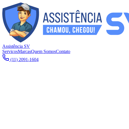
Assistência SV
Serviços
Marcas
Quem Somos
Contato
(11) 2091-1604