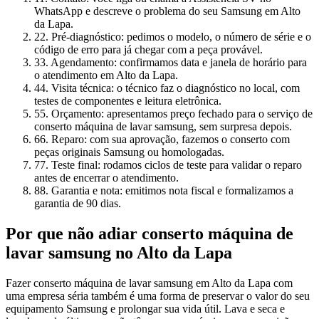
WhatsApp e descreve o problema do seu Samsung em Alto
da Lapa.
2
2. Pré-diagnóstico: pedimos o modelo, o número de série e o
código de erro para já chegar com a peça provável.
3
3. Agendamento: confirmamos data e janela de horário para
o atendimento em Alto da Lapa.
4
4. Visita técnica: o técnico faz o diagnóstico no local, com
testes de componentes e leitura eletrônica.
5
5. Orçamento: apresentamos preço fechado para o serviço de
conserto máquina de lavar samsung, sem surpresa depois.
6
6. Reparo: com sua aprovação, fazemos o conserto com
peças originais Samsung ou homologadas.
7
7. Teste final: rodamos ciclos de teste para validar o reparo
antes de encerrar o atendimento.
8
8. Garantia e nota: emitimos nota fiscal e formalizamos a
garantia de 90 dias.
Por que não adiar
conserto máquina de
lavar samsung
no Alto da Lapa
Fazer conserto máquina de lavar samsung em Alto da Lapa com
uma empresa séria também é uma forma de preservar o valor do seu
equipamento Samsung e prolongar sua vida útil. Lava e seca e