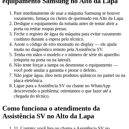
equipamento
Samsung
no Alto da Lapa
Pare imediatamente de usar a máquina Samsung se houver
vazamento, fumaça ou cheiro de queimado em Alto da Lapa.
Desligue o equipamento da tomada antes de tentar abrir a
porta ou retirar roupas presas.
Feche o registro de água da máquina para evitar vazamento
contínuo durante a espera pelo técnico.
Anote o código de erro mostrado no display — ele ajuda
muito no diagnóstico remoto pela Assistência SV.
Tenha em mãos o modelo e o número de série do aparelho
(etiqueta na porta ou na lateral).
Não tente forçar a tampa ou desmontar o equipamento —
você pode anular a garantia e piorar o defeito.
Não jogue água, óleo nem produtos químicos no painel ou na
placa eletrônica.
Ligue para a Assistência SV ou chame no WhatsApp
descrevendo o problema; orientamos o que fazer até a
chegada do técnico.
Como funciona o atendimento da
Assistência SV
no Alto da Lapa
1
1. Contato: você liga ou chama a Assistência SV no