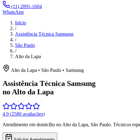
(11) 2091-1604
WhatsApp
Início
/
Assistência Técnica Samsung
/
São Paulo
/
Alto da Lapa
Alto da Lapa
•
São Paulo
•
Samsung
Assistência Técnica Samsung
no Alto da Lapa
4.9
(
2580
avaliações)
Atendimento em domicílio
no Alto da Lapa
,
São Paulo
. Técnicos esp
Solicitar Agendamento