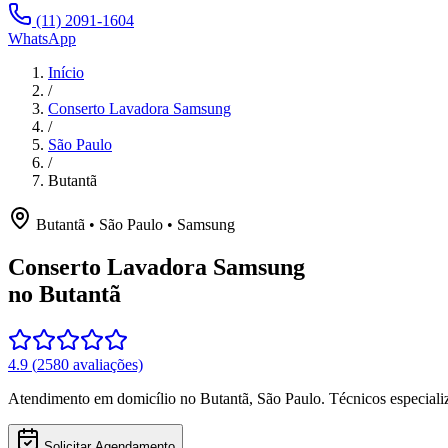
(11) 2091-1604
WhatsApp
Início
/
Conserto Lavadora Samsung
/
São Paulo
/
Butantã
Butantã
•
São Paulo
•
Samsung
Conserto Lavadora Samsung
no Butantã
4.9
(
2580
avaliações)
Atendimento em domicílio
no Butantã
,
São Paulo
. Técnicos especial
Solicitar Agendamento