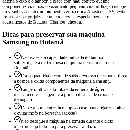
detona o eixo e o tambor, a placa com mau contato queima
componentes vizinhos, o vazamento pequeno vira infiltração na laje
do vizinho. Atender no momento certo, com a Assistência SV, evita
trocas caras e prejuízos com terceiros — especialmente em
apartamentos de Butantã. Chamou, chegou.
Dicas para preservar sua máquina
Samsung
no Butantã
Não exceda a capacidade indicada do tambor —
sobrecarga é a maior causa de quebra de rolamento em
Butantã.
Use a quantidade certa de sabão: excesso de espuma força
a bomba e oxida componentes da máquina Samsung.
Limpe o filtro da bomba e da entrada de água
mensalmente — sujeira é a principal causa de erros de
drenagem.
Deixe a porta entreaberta após o uso para arejar o tambor
e evitar mofo na borracha (gaxeta).
Não desligue a máquina na tomada durante o ciclo —
interrompa pelo botão para preservar a placa.