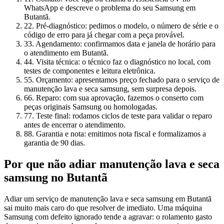
WhatsApp e descreve o problema do seu Samsung em
Butantã.
2
2. Pré-diagnóstico: pedimos o modelo, o número de série e o
código de erro para já chegar com a peça provável.
3
3. Agendamento: confirmamos data e janela de horário para
o atendimento em Butantã.
4
4. Visita técnica: o técnico faz o diagnóstico no local, com
testes de componentes e leitura eletrônica.
5
5. Orçamento: apresentamos preço fechado para o serviço de
manutenção lava e seca samsung, sem surpresa depois.
6
6. Reparo: com sua aprovação, fazemos o conserto com
peças originais Samsung ou homologadas.
7
7. Teste final: rodamos ciclos de teste para validar o reparo
antes de encerrar o atendimento.
8
8. Garantia e nota: emitimos nota fiscal e formalizamos a
garantia de 90 dias.
Por que não adiar
manutenção lava e seca
samsung
no Butantã
Adiar um serviço de manutenção lava e seca samsung em Butantã
sai muito mais caro do que resolver de imediato. Uma máquina
Samsung com defeito ignorado tende a agravar: o rolamento gasto