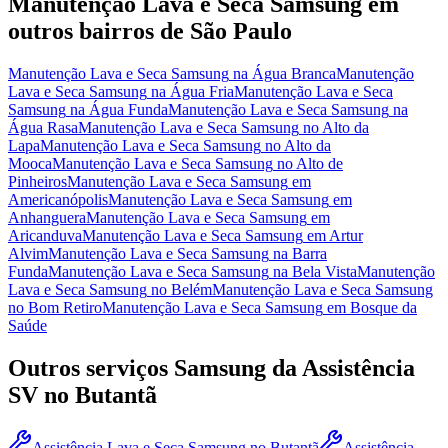
Manutenção Lava e Seca Samsung
em
outros bairros
de São Paulo
Manutenção Lava e Seca Samsung
na Água Branca
Manutenção
Lava e Seca Samsung
na Água Fria
Manutenção Lava e Seca
Samsung
na Água Funda
Manutenção Lava e Seca Samsung
na
Água Rasa
Manutenção Lava e Seca Samsung
no Alto da
Lapa
Manutenção Lava e Seca Samsung
no Alto da
Mooca
Manutenção Lava e Seca Samsung
no Alto de
Pinheiros
Manutenção Lava e Seca Samsung
em
Americanópolis
Manutenção Lava e Seca Samsung
em
Anhanguera
Manutenção Lava e Seca Samsung
em
Aricanduva
Manutenção Lava e Seca Samsung
em Artur
Alvim
Manutenção Lava e Seca Samsung
na Barra
Funda
Manutenção Lava e Seca Samsung
na Bela Vista
Manutenção
Lava e Seca Samsung
no Belém
Manutenção Lava e Seca Samsung
no Bom Retiro
Manutenção Lava e Seca Samsung
em Bosque da
Saúde
Outros serviços
Samsung
da Assistência
SV
no Butantã
Assistência Lava e Seca Samsung
no Butantã
Assistência