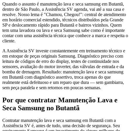
Quando o assunto é manutenção lava e seca samsung em Butantã,
dentro de São Paulo, a Assistência SV agenda, vai até a sua casa e
resolve. Nosso lema é "Chamou, Chegou!": central de atendimento
em horário comercial estendido, técnicos distribuídos pela Grande
SP e deslocamento rápido para Butantã e bairros vizinhos. Quem
tem uma lavadora ou lava e seca Samsung sabe como é importante
contar com uma assistência técnica que conhece a marca e respeita o
cliente.
A Assistência SV investe constantemente em treinamento técnico e
em estoque de peças originais Samsung. Diagnóstico preciso com
leitura de códigos de erro do display, testes de continuidade nos
sensores, avaliação do motor inverter, das válvulas de entrada e da
bomba de drenagem. Resultado: manutenção lava e seca samsung
em Butantã com diagnóstico assertivo, troca apenas do que
realmente está defeituoso e um reparo que dura — sem gambiarra,
sem peça paralela e sem retornos em poucas semanas.
Por que contratar
Manutenção Lava e
Seca Samsung
no Butantã
Contratar manutenção lava e seca samsung em Butantã com a
Assistência SV é, antes de tudo, uma decisão de segurança. Seu
equipamento Samsung é um investimento de alguns milhares de