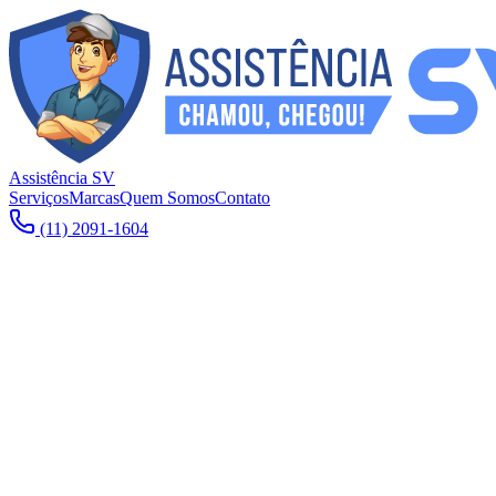
Assistência SV
Serviços
Marcas
Quem Somos
Contato
(11) 2091-1604