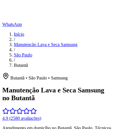
WhatsApp
Início
/
Manutenção Lava e Seca Samsung
/
São Paulo
/
Butantã
Butantã
•
São Paulo
•
Samsung
Manutenção Lava e Seca Samsung
no Butantã
4.9
(
2580
avaliações)
Atendimento em domicílio
no Butantã
,
São Paulo
. Técnicos