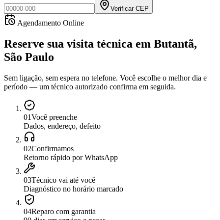
Verificar CEP
Agendamento Online
Reserve sua visita técnica
em
Butantã,
São Paulo
Sem ligação, sem espera no telefone. Você escolhe o melhor dia e
período — um técnico autorizado confirma em seguida.
0
1
Você preenche
Dados, endereço, defeito
0
2
Confirmamos
Retorno rápido por WhatsApp
0
3
Técnico vai até você
Diagnóstico no horário marcado
0
4
Reparo com garantia