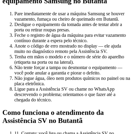
equipamento
Samsung
no Butantã
Pare imediatamente de usar a máquina Samsung se houver
vazamento, fumaça ou cheiro de queimado em Butantã.
Desligue o equipamento da tomada antes de tentar abrir a
porta ou retirar roupas presas.
Feche o registro de água da máquina para evitar vazamento
contínuo durante a espera pelo técnico.
Anote o código de erro mostrado no display — ele ajuda
muito no diagnóstico remoto pela Assistência SV.
Tenha em mãos o modelo e o número de série do aparelho
(etiqueta na porta ou na lateral).
Não tente forçar a tampa ou desmontar o equipamento —
você pode anular a garantia e piorar o defeito.
Não jogue água, óleo nem produtos químicos no painel ou na
placa eletrônica.
Ligue para a Assistência SV ou chame no WhatsApp
descrevendo o problema; orientamos o que fazer até a
chegada do técnico.
Como funciona o atendimento da
Assistência SV
no Butantã
1
1. Contato: você liga ou chama a Assistência SV no