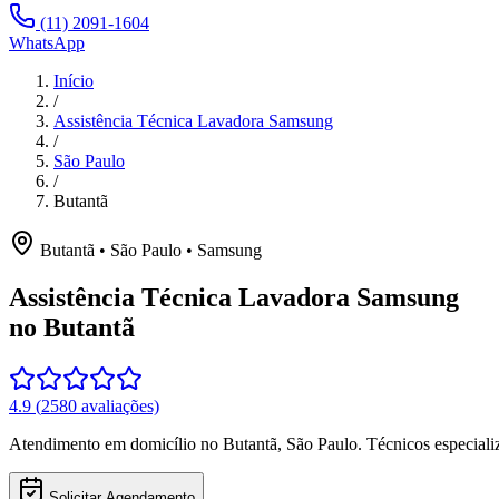
(11) 2091-1604
WhatsApp
Início
/
Assistência Técnica Lavadora Samsung
/
São Paulo
/
Butantã
Butantã
•
São Paulo
•
Samsung
Assistência Técnica Lavadora Samsung
no Butantã
4.9
(
2580
avaliações)
Atendimento em domicílio
no Butantã
,
São Paulo
. Técnicos especial
Solicitar Agendamento