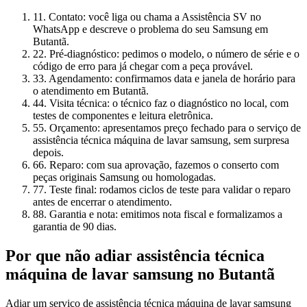
1
1. Contato: você liga ou chama a Assistência SV no
WhatsApp e descreve o problema do seu Samsung em
Butantã.
2
2. Pré-diagnóstico: pedimos o modelo, o número de série e o
código de erro para já chegar com a peça provável.
3
3. Agendamento: confirmamos data e janela de horário para
o atendimento em Butantã.
4
4. Visita técnica: o técnico faz o diagnóstico no local, com
testes de componentes e leitura eletrônica.
5
5. Orçamento: apresentamos preço fechado para o serviço de
assistência técnica máquina de lavar samsung, sem surpresa
depois.
6
6. Reparo: com sua aprovação, fazemos o conserto com
peças originais Samsung ou homologadas.
7
7. Teste final: rodamos ciclos de teste para validar o reparo
antes de encerrar o atendimento.
8
8. Garantia e nota: emitimos nota fiscal e formalizamos a
garantia de 90 dias.
Por que não adiar
assistência técnica
máquina de lavar samsung
no Butantã
Adiar um serviço de assistência técnica máquina de lavar samsung