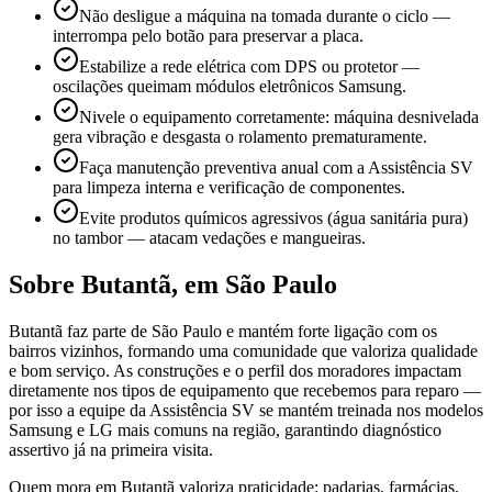
Não desligue a máquina na tomada durante o ciclo —
interrompa pelo botão para preservar a placa.
Estabilize a rede elétrica com DPS ou protetor —
oscilações queimam módulos eletrônicos Samsung.
Nivele o equipamento corretamente: máquina desnivelada
gera vibração e desgasta o rolamento prematuramente.
Faça manutenção preventiva anual com a Assistência SV
para limpeza interna e verificação de componentes.
Evite produtos químicos agressivos (água sanitária pura)
no tambor — atacam vedações e mangueiras.
Sobre
Butantã
,
em São Paulo
Butantã faz parte de São Paulo e mantém forte ligação com os
bairros vizinhos, formando uma comunidade que valoriza qualidade
e bom serviço. As construções e o perfil dos moradores impactam
diretamente nos tipos de equipamento que recebemos para reparo —
por isso a equipe da Assistência SV se mantém treinada nos modelos
Samsung e LG mais comuns na região, garantindo diagnóstico
assertivo já na primeira visita.
Quem mora em Butantã valoriza praticidade: padarias, farmácias,