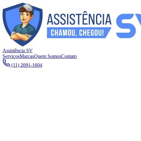
Assistência SV
Serviços
Marcas
Quem Somos
Contato
(11) 2091-1604